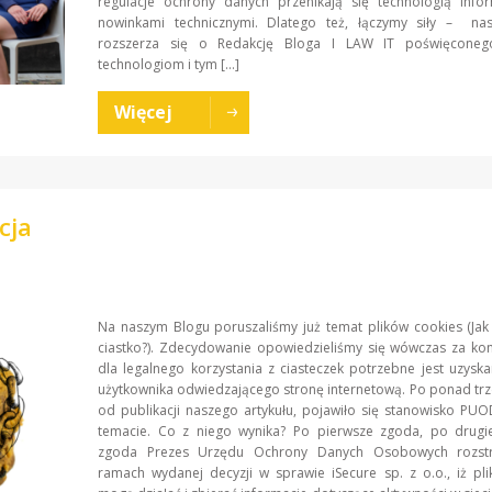
regulacje ochrony danych przenikają się technologią infor
nowinkami technicznymi. Dlatego też, łączymy siły – na
rozszerza się o Redakcję Bloga I LAW IT poświęcone
technologiom i tym […]
Więcej
cja
Na naszym Blogu poruszaliśmy już temat plików cookies (Jak
ciastko?). Zdecydowanie opowiedzieliśmy się wówczas za kon
dla legalnego korzystania z ciasteczek potrzebne jest uzysk
użytkownika odwiedzającego stronę internetową. Po ponad trz
od publikacji naszego artykułu, pojawiło się stanowisko P
temacie. Co z niego wynika? Po pierwsze zgoda, po drugi
zgoda Prezes Urzędu Ochrony Danych Osobowych rozstr
ramach wydanej decyzji w sprawie iSecure sp. z o.o., iż pli