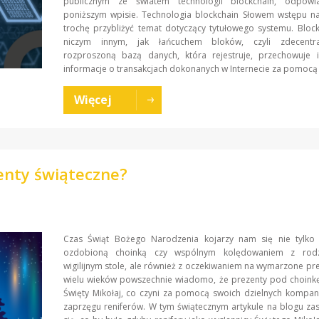
publicznym ze światem technologii blockchain, odpow
poniższym wpisie. Technologia blockchain Słowem wstępu na
trochę przybliżyć temat dotyczący tytułowego systemu. Block
niczym innym, jak łańcuchem bloków, czyli zdecentra
rozproszoną bazą danych, która rejestruje, przechowuje i
informacje o transakcjach dokonanych w Internecie za pomocą t
Więcej
enty świąteczne?
Czas Świąt Bożego Narodzenia kojarzy nam się nie tylko 
ozdobioną choinką czy wspólnym kolędowaniem z rodz
wigilijnym stole, ale również z oczekiwaniem na wymarzone pr
wielu wieków powszechnie wiadomo, że prezenty pod choinkę
Święty Mikołaj, co czyni za pomocą swoich dzielnych kompan
zaprzęgu reniferów. W tym świątecznym artykule na blogu z