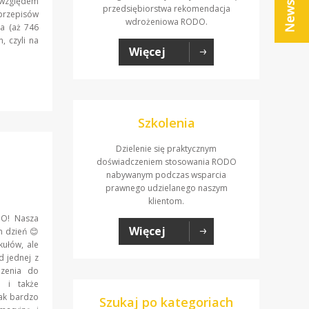
d względem
przedsiębiorstwa rekomendacja
rzepisów
wdrożeniowa RODO.
ra (aż 746
, czyli na
Więcej
Szkolenia
Dzielenie się praktycznym
doświadczeniem stosowania RODO
nabywanym podczas wsparcia
prawnego udzielanego naszym
klientom.
DO! Nasza
Więcej
n dzień 😊
kułów, ale
d jednej z
dzenia do
e i także
jak bardzo
Szukaj po kategoriach