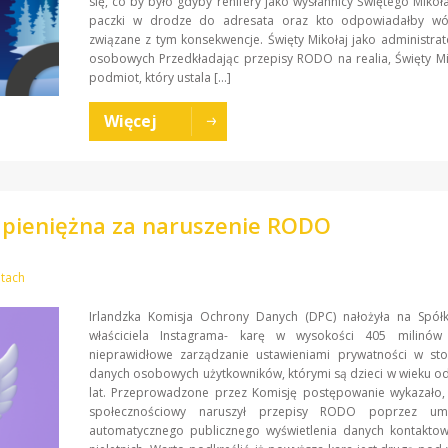
się, co by było gdyby renifery jako wysłannicy Świętego Mikoła
paczki w drodze do adresata oraz kto odpowiadałby w
związane z tym konsekwencje. Święty Mikołaj jako administra
osobowych Przedkładając przepisy RODO na realia, Święty Mi
podmiot, który ustala […]
Więcej
 pieniężna za naruszenie RODO
etach
Irlandzka Komisja Ochrony Danych (DPC) nałożyła na Spół
właściciela Instagrama- karę w wysokości 405 milinó
nieprawidłowe zarządzanie ustawieniami prywatności w st
danych osobowych użytkowników, którymi są dzieci w wieku o
lat. Przeprowadzone przez Komisję postępowanie wykazało, 
społecznościowy naruszył przepisy RODO poprzez umoż
automatycznego publicznego wyświetlenia danych kontakto