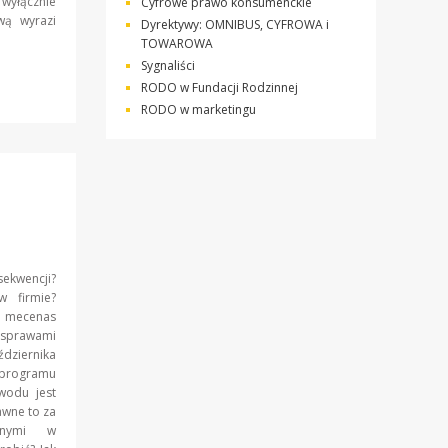
 wyłącznie
Cyfrowe prawo konsumenckie
wą wyrazi
Dyrektywy: OMNIBUS, CYFROWA i
TOWAROWA
Sygnaliści
RODO w Fundacji Rodzinnej
RODO w marketingu
sekwencji?
 firmie?
, mecenas
 sprawami
dziernika
 programu
wodu jest
awne to za
wnymi w