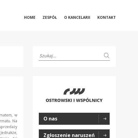
HOME
ZESPÓŁ
O KANCELARII
KONTAKT
ematem, w
O nas
rmatu. Na
 sprzedaży
 Jednakże,
Zgłoszenie naruszeń