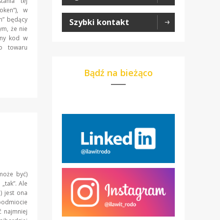
tania tej
oken”), w
en” będący
Szybki kontakt
ym, że nie
lny kod w
go towaru
Bądź na bieżąco
może być)
„tak”. Ale
) jest ona
 podmiocie
ć najmniej