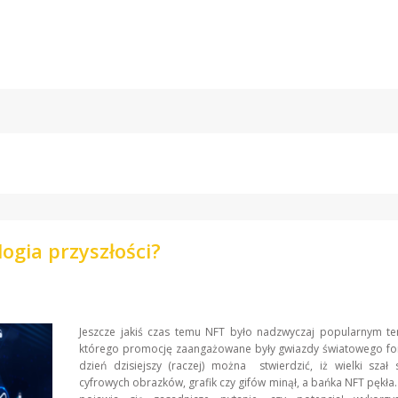
ogia przyszłości?
Jeszcze jakiś czas temu NFT było nadzwyczaj popularnym t
którego promocję zaangażowane były gwiazdy światowego fo
dzień dzisiejszy (raczej) można stwierdzić, iż wielki szał
cyfrowych obrazków, grafik czy gifów minął, a bańka NFT pękła.