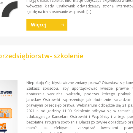
mogą działać i zbierać informacje dotyczące aktywności w sieci
wówczas, kiedy użytkownik odwiedzający stronę interneto
zgodę na ich stosowanie w sposób […]
Więcej
rzedsiębiorstw- szkolenie
Niepokoją Cię błyskawiczne zmiany prawa? Obawiasz się kon
Szukasz sposobu, aby uporządkować kwestie prawne w
Koniecznie wysłuchaj wykładu, podczas którego praktyk
Jarosław Ostrowski zaprezentuje jak skutecznie zarządzać
prawnymi przedsiębiorstwa. Webinarium odbędzie się 21 paź
2021 r. od godziny 11:00. Szkolenie odbywa się w ramach
edukacyjnego Kancelarii Ostrowski i Wspólnicy i z tego po
bezpłatne. Program spotkania: Dlaczego zwykłe doradztwo pr
mało? Jak efektywnie zarządzać kwestiami pra