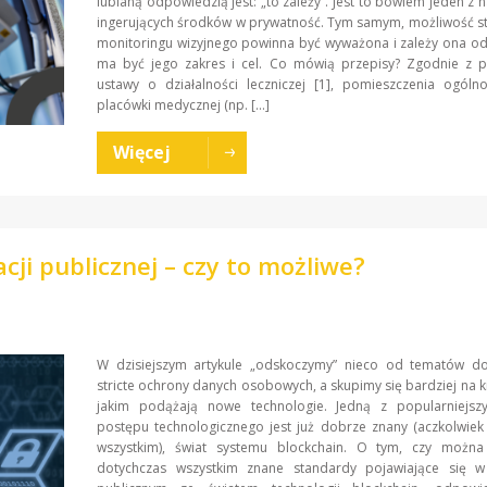
lubianą odpowiedzią jest: „to zależy”. Jest to bowiem jeden z n
ingerujących środków w prywatność. Tym samym, możliwość s
monitoringu wizyjnego powinna być wyważona i zależy ona od 
ma być jego zakres i cel. Co mówią przepisy? Zgodnie z p
ustawy o działalności leczniczej [1], pomieszczenia ogóln
placówki medycznej (np. […]
Więcej
cji publicznej – czy to możliwe?
W dzisiejszym artykule „odskoczymy” nieco od tematów do
stricte ochrony danych osobowych, a skupimy się bardziej na k
jakim podążają nowe technologie. Jedną z popularniejsz
postępu technologicznego jest już dobrze znany (aczkolwie
wszystkim), świat systemu blockchain. O tym, czy można
dotychczas wszystkim znane standardy pojawiające się w