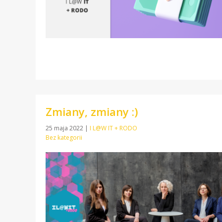
Zmiany, zmiany :)
25 maja 2022
|
I L@W IT + RODO
Bez kategorii