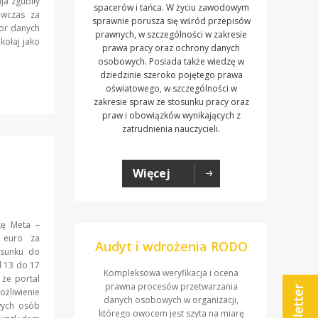
ja zgubiły
spacerów i tańca. W życiu zawodowym
ówczas za
sprawnie porusza się wśród przepisów
tor danych
prawnych, w szczególności w zakresie
kołaj jako
prawa pracy oraz ochrony danych
osobowych. Posiada także wiedzę w
dziedzinie szeroko pojętego prawa
oświatowego, w szczególności w
zakresie spraw ze stosunku pracy oraz
praw i obowiązków wynikających z
zatrudnienia nauczycieli.
Więcej
kę Meta –
w euro za
Audyt i wdrożenia RODO
osunku do
d 13 do 17
Kompleksowa weryfikacja i ocena
że portal
prawna procesów przetwarzania
liwienie
danych osobowych w organizacji,
wych osób
którego owocem jest szyta na miarę