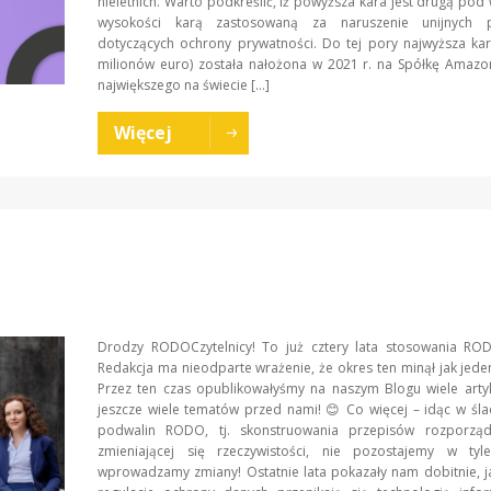
nieletnich. Warto podkreślić, iż powyższa kara jest drugą po
wysokości karą zastosowaną za naruszenie unijnych p
dotyczących ochrony prywatności. Do tej pory najwyższa ka
milionów euro) została nałożona w 2021 r. na Spółkę Amazon
największego na świecie […]
Więcej
Drodzy RODOCzytelnicy! To już cztery lata stosowania RO
Redakcja ma nieodparte wrażenie, że okres ten minął jak jede
Przez ten czas opublikowałyśmy na naszym Blogu wiele arty
jeszcze wiele tematów przed nami! 😊 Co więcej – idąc w śla
podwalin RODO, tj. skonstruowania przepisów rozporzą
zmieniającej się rzeczywistości, nie pozostajemy w tyl
wprowadzamy zmiany! Ostatnie lata pokazały nam dobitnie, 