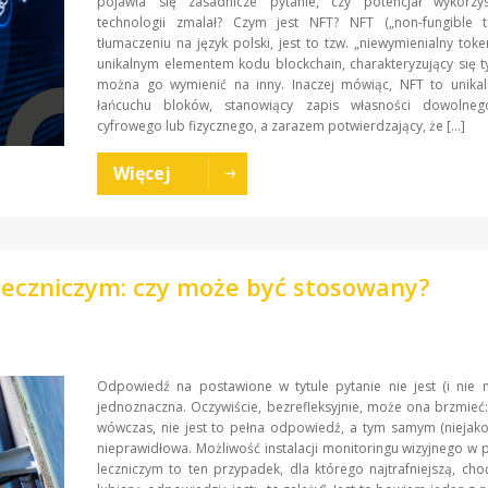
pojawia się zasadnicze pytanie, czy potencjał wykorzys
technologii zmalał? Czym jest NFT? NFT („non-fungible t
tłumaczeniu na język polski, jest to tzw. „niewymienialny tok
unikalnym elementem kodu blockchain, charakteryzujący się t
można go wymienić na inny. Inaczej mówiąc, NFT to unika
łańcuchu bloków, stanowiący zapis własności dowolne
cyfrowego lub fizycznego, a zarazem potwierdzający, że […]
Więcej
leczniczym: czy może być stosowany?
Odpowiedź na postawione w tytule pytanie nie jest (i nie 
jednoznaczna. Oczywiście, bezrefleksyjnie, może ona brzmieć: 
wówczas, nie jest to pełna odpowiedź, a tym samym (niejako
nieprawidłowa. Możliwość instalacji monitoringu wizyjnego w
leczniczym to ten przypadek, dla którego najtrafniejszą, cho