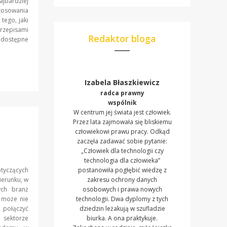
ajbardziej
tosowania
tego, jaki
rzepisami
Redaktor bloga
odostępne
Izabela Błaszkiewicz
radca prawny
wspólnik
W centrum jej świata jest człowiek.
Przez lata zajmowała się bliskiemu
człowiekowi prawu pracy. Odkąd
zaczęła zadawać sobie pytanie:
„Człowiek dla technologii czy
technologia dla człowieka”
tyczących
postanowiła pogłębić wiedzę z
ierunku, w
zakresu ochrony danych
ych branż
osobowych i prawa nowych
k może nie
technologii. Dwa dyplomy z tych
 połączyć
dziedzin leżakują w szufladzie
 sektorze
biurka. A ona praktykuje.