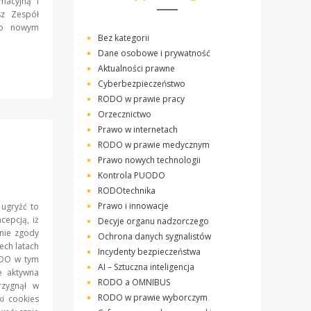
macyjną i
sz Zespół
go nowym
Bez kategorii
Dane osobowe i prywatność
Aktualności prawne
Cyberbezpieczeństwo
RODO w prawie pracy
Orzecznictwo
Prawo w internetach
RODO w prawie medycznym
Prawo nowych technologii
Kontrola PUODO
RODOtechnika
Prawo i innowacje
 ugryźć to
cepcją, iż
Decyje organu nadzorczego
anie zgody
Ochrona danych sygnalistów
ech latach
Incydenty bezpieczeństwa
UODO w tym
AI – Sztuczna inteligencja
e aktywna
RODO a OMNIBUS
zygnął w
RODO w prawie wyborczym
ki cookies