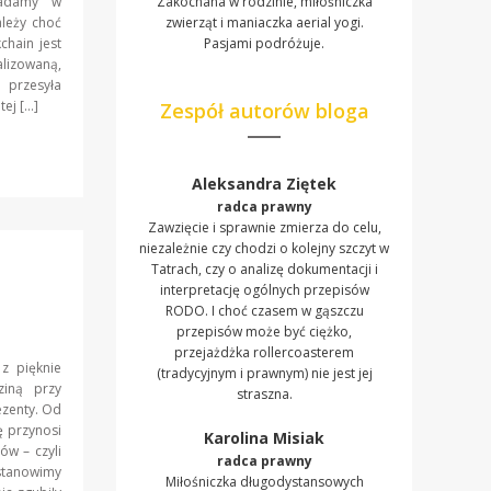
iadamy w
Zakochana w rodzinie, miłośniczka
leży choć
zwierząt i maniaczka aerial yogi.
chain jest
Pasjami podróżuje.
lizowaną,
 przesyła
ej […]
Zespół autorów bloga
Aleksandra Ziętek
radca prawny
Zawzięcie i sprawnie zmierza do celu,
niezależnie czy chodzi o kolejny szczyt w
Tatrach, czy o analizę dokumentacji i
interpretację ogólnych przepisów
RODO. I choć czasem w gąszczu
przepisów może być ciężko,
przejażdżka rollercoasterem
z pięknie
(tradycyjnym i prawnym) nie jest jej
iną przy
straszna.
ezenty. Od
 przynosi
Karolina Misiak
ów – czyli
radca prawny
astanowimy
Miłośniczka długodystansowych