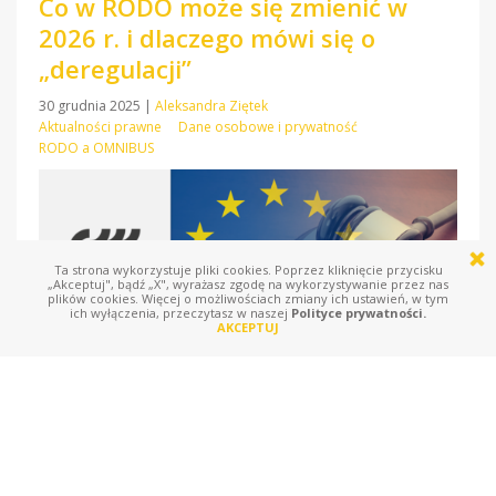
Co w RODO może się zmienić w
2026 r. i dlaczego mówi się o
„deregulacji”
30 grudnia 2025
|
Aleksandra Ziętek
Aktualności prawne
Dane osobowe i prywatność
RODO a OMNIBUS
Ta strona wykorzystuje pliki cookies. Poprzez kliknięcie przycisku
„Akceptuj", bądź „X", wyrażasz zgodę na wykorzystywanie przez nas
plików cookies. Więcej o możliwościach zmiany ich ustawień, w tym
ich wyłączenia, przeczytasz w naszej
Polityce prywatności.
AKCEPTUJ
Wchodząc w 2026 r., warto mieć z tyłu głowy jedną rzecz: RODO
nie „kończy się” ani nie zostaje automatycznie poluzowane z
Nowym Rokiem. To, co dziś bywa nazywane „deregulacją”, jest w
praktyce zbiorem projektów zmian na poziomie UE, które dopiero