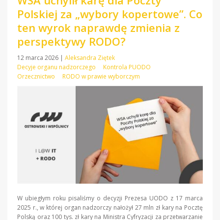
WSA uchylił karę dla Poczty
Polskiej za „wybory kopertowe”. Co
ten wyrok naprawdę zmienia z
perspektywy RODO?
12 marca 2026
|
Aleksandra Ziętek
Decyje organu nadzorczego
Kontrola PUODO
Orzecznictwo
RODO w prawie wyborczym
W ubiegłym roku pisaliśmy o decyzji Prezesa UODO z 17 marca
2025 r., w której organ nadzorczy nałożył 27 mln zł kary na Pocztę
Polską oraz 100 tys. zł kary na Ministra Cyfryzacji za przetwarzanie