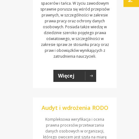
spacerów i tańca. W życiu zawodowym
sprawnie porusza się wśród przepisów
prawnych, w szczególności w zakresie
prawa pracy oraz ochrony danych
osobowych. Posiada także wiedzę w
dziedzinie szeroko pojętego prawa
oświatowego, w szczególności w
zakresie spraw ze stosunku pracy oraz
praw i obowiązków wynikających z
zatrudnienia nauczycieli.
Więcej
Audyt i wdrożenia RODO
Kompleksowa weryfikacja i ocena
prawna procesów przetwarzania
danych osobowych w organizacji,
którego owocem jest szyta na miarę