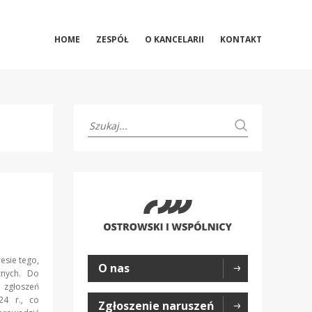
HOME
ZESPÓŁ
O KANCELARII
KONTAKT
esie tego,
O nas
znych. Do
 zgłoszeń
24 r., co
Zgłoszenie naruszeń