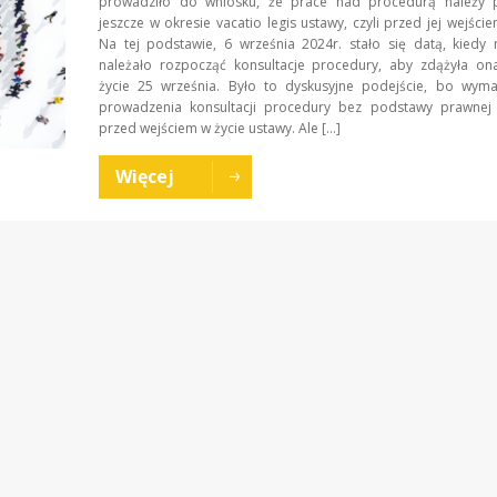
prowadziło do wniosku, że prace nad procedurą należy 
jeszcze w okresie vacatio legis ustawy, czyli przed jej wejście
Na tej podstawie, 6 września 2024r. stało się datą, kiedy 
należało rozpocząć konsultacje procedury, aby zdążyła on
życie 25 września. Było to dyskusyjne podejście, bo wym
prowadzenia konsultacji procedury bez podstawy prawnej 
przed wejściem w życie ustawy. Ale […]
Więcej