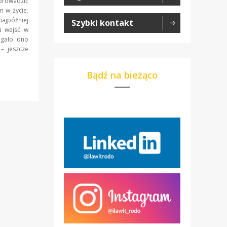
prowadzić
m w życie.
najpóźniej
Szybki kontakt
a wejść w
agało ono
– jeszcze
Bądź na bieżąco