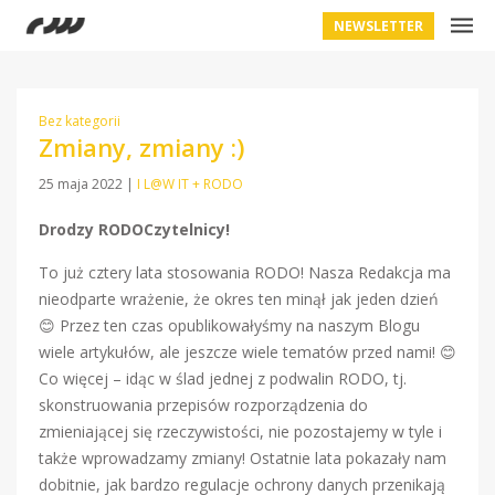
NEWSLETTER
Bez kategorii
Zmiany, zmiany :)
25 maja 2022
|
I L@W IT + RODO
Drodzy RODOCzytelnicy!
To już cztery lata stosowania RODO! Nasza Redakcja ma
nieodparte wrażenie, że okres ten minął jak jeden dzień
😊 Przez ten czas opublikowałyśmy na naszym Blogu
wiele artykułów, ale jeszcze wiele tematów przed nami! 😊
Co więcej – idąc w ślad jednej z podwalin RODO, tj.
skonstruowania przepisów rozporządzenia do
zmieniającej się rzeczywistości, nie pozostajemy w tyle i
także wprowadzamy zmiany! Ostatnie lata pokazały nam
dobitnie, jak bardzo regulacje ochrony danych przenikają