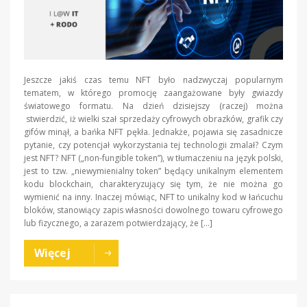
Jeszcze jakiś czas temu NFT było nadzwyczaj popularnym
tematem, w którego promocję zaangażowane były gwiazdy
światowego formatu. Na dzień dzisiejszy (raczej) można
stwierdzić, iż wielki szał sprzedaży cyfrowych obrazków, grafik czy
gifów minął, a bańka NFT pękła. Jednakże, pojawia się zasadnicze
pytanie, czy potencjał wykorzystania tej technologii zmalał? Czym
jest NFT? NFT („non-fungible token”), w tłumaczeniu na język polski,
jest to tzw. „niewymienialny token” będący unikalnym elementem
kodu blockchain, charakteryzujący się tym, że nie można go
wymienić na inny. Inaczej mówiąc, NFT to unikalny kod w łańcuchu
bloków, stanowiący zapis własności dowolnego towaru cyfrowego
lub fizycznego, a zarazem potwierdzający, że […]
Więcej