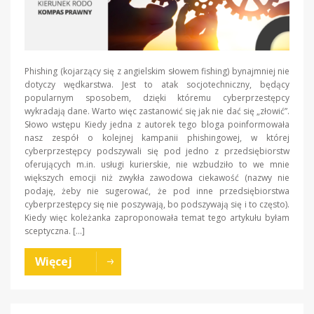
Phishing (kojarzący się z angielskim słowem fishing) bynajmniej nie
dotyczy wędkarstwa. Jest to atak socjotechniczny, będący
popularnym sposobem, dzięki któremu cyberprzestępcy
wykradają dane. Warto więc zastanowić się jak nie dać się „złowić”.
Słowo wstępu Kiedy jedna z autorek tego bloga poinformowała
nasz zespół o kolejnej kampanii phishingowej, w której
cyberprzestępcy podszywali się pod jedno z przedsiębiorstw
oferujących m.in. usługi kurierskie, nie wzbudziło to we mnie
większych emocji niż zwykła zawodowa ciekawość (nazwy nie
podaję, żeby nie sugerować, że pod inne przedsiębiorstwa
cyberprzestępcy się nie poszywają, bo podszywają się i to często).
Kiedy więc koleżanka zaproponowała temat tego artykułu byłam
sceptyczna. […]
Więcej