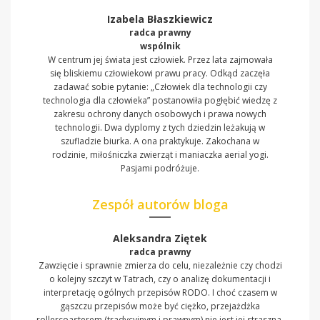
Izabela Błaszkiewicz
radca prawny
wspólnik
W centrum jej świata jest człowiek. Przez lata zajmowała
się bliskiemu człowiekowi prawu pracy. Odkąd zaczęła
zadawać sobie pytanie: „Człowiek dla technologii czy
technologia dla człowieka” postanowiła pogłębić wiedzę z
zakresu ochrony danych osobowych i prawa nowych
technologii. Dwa dyplomy z tych dziedzin leżakują w
szufladzie biurka. A ona praktykuje. Zakochana w
rodzinie, miłośniczka zwierząt i maniaczka aerial yogi.
Pasjami podróżuje.
Zespół autorów bloga
Aleksandra Ziętek
radca prawny
Zawzięcie i sprawnie zmierza do celu, niezależnie czy chodzi
o kolejny szczyt w Tatrach, czy o analizę dokumentacji i
interpretację ogólnych przepisów RODO. I choć czasem w
gąszczu przepisów może być ciężko, przejażdżka
rollercoasterem (tradycyjnym i prawnym) nie jest jej straszna.