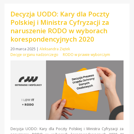
Decyzja UODO: Kary dla Poczty
Polskiej i Ministra Cyfryzacji za
naruszenie RODO w wyborach
korespondencyjnych 2020
20 marca 2025
|
Aleksandra Ziętek
Decyje organu nadzorczego
RODO w prawie wyborczym
Decyzja UODO: Kary dla Poczty Polskiej i Ministra Cyfryzacji za