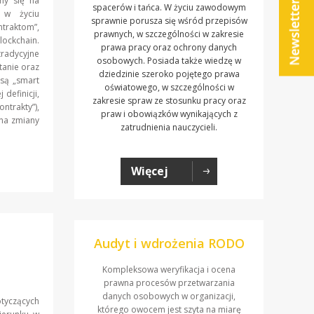
my się na
spacerów i tańca. W życiu zawodowym
u w życiu
sprawnie porusza się wśród przepisów
traktom”,
prawnych, w szczególności w zakresie
lockchain.
prawa pracy oraz ochrony danych
tradycyjne
osobowych. Posiada także wiedzę w
tanie oraz
dziedzinie szeroko pojętego prawa
 są „smart
oświatowego, w szczególności w
definicji,
zakresie spraw ze stosunku pracy oraz
ntrakty”),
praw i obowiązków wynikających z
 na zmiany
zatrudnienia nauczycieli.
Więcej
Audyt i wdrożenia RODO
Kompleksowa weryfikacja i ocena
prawna procesów przetwarzania
danych osobowych w organizacji,
tyczących
którego owocem jest szyta na miarę