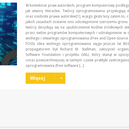
W kontekście praw autorskich, program komputerowy podlega
jak utwory literackie. Twórcy oprogramowania przysługują 
oraz osobiste prawa autorskie[1], w jego gestii leży zatem to, c
jakich zasadach zostanie ono udostępnione szerszemu gronu.
twórcy decydują się na upublicznienie kodów źródłowych st
przez siebie programów komputerowych i udostępnienie w d
wolnego i otwartego oprogramowania (Free and Open-Source 
FOSS). Idea wolnego oprogramowania sięga jeszcze lat 80-t
propagatorem był Richard M. Stallman, założyciel organiz
Software Foundation i projektu GNU, który stanął w opozy
coraz powszechniejszej w tamtym czasie praktyki zastrzegan
oprogramowania (free software […]
Więcej