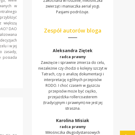
gu, wiele
Zakochana w rodzinie, miłośniczka
owanych w
zwierząt i maniaczka aerial yogi.
ntralnego
Pasjami podróżuje.
rzybliżyć
z większą
 DAO? DAO
Zespół autorów bloga
ralizowana
 decyzjach
lu i w jej
Aleksandra Ziętek
o zasady,
radca prawny
e posiada
Zawzięcie i sprawnie zmierza do celu,
niezależnie czy chodzi o kolejny szczyt w
Tatrach, czy o analizę dokumentacji i
interpretację ogólnych przepisów
RODO. I choć czasem w gąszczu
przepisów może być ciężko,
przejażdżka rollercoasterem
(tradycyjnym i prawnym) nie jest jej
straszna.
Karolina Misiak
radca prawny
Miłośniczka długodystansowych