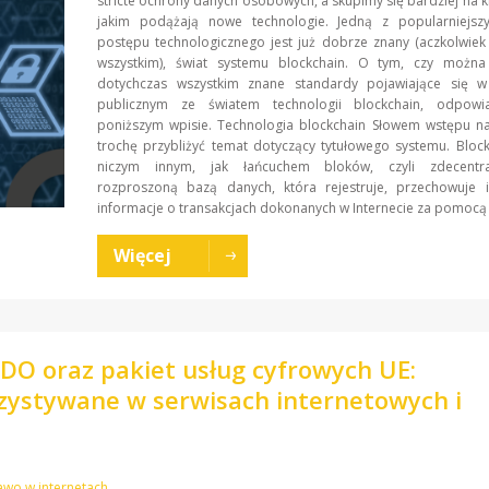
stricte ochrony danych osobowych, a skupimy się bardziej na k
jakim podążają nowe technologie. Jedną z popularniejsz
postępu technologicznego jest już dobrze znany (aczkolwie
wszystkim), świat systemu blockchain. O tym, czy można
dotychczas wszystkim znane standardy pojawiające się w
publicznym ze światem technologii blockchain, odpow
poniższym wpisie. Technologia blockchain Słowem wstępu na
trochę przybliżyć temat dotyczący tytułowego systemu. Block
niczym innym, jak łańcuchem bloków, czyli zdecentra
rozproszoną bazą danych, która rejestruje, przechowuje i
informacje o transakcjach dokonanych w Internecie za pomocą t
Więcej
DO oraz pakiet usług cyfrowych UE:
ystywane w serwisach internetowych i
awo w internetach