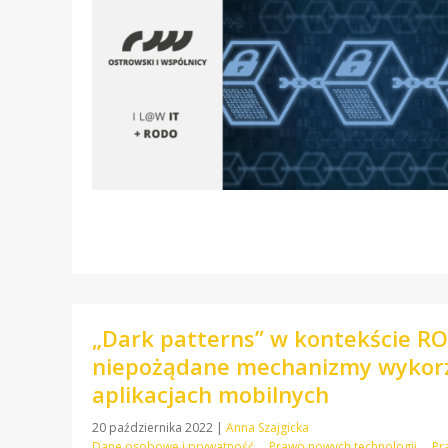
„Dark patterns” w kontekście RO
niepożądane mechanizmy wykorz
aplikacjach mobilnych
20 października 2022
|
Anna Szajgicka
Dane osobowe i prywatność
Prawo nowych technologii
Pr