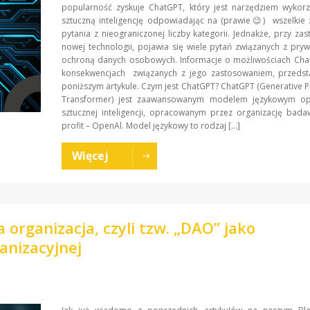
popularność zyskuje ChatGPT, który jest narzędziem wykorz
sztuczną inteligencję odpowiadając na (prawie😉) wszelkie
pytania z nieograniczonej liczby kategorii. Jednakże, przy za
nowej technologii, pojawia się wiele pytań związanych z pryw
ochroną danych osobowych. Informacje o możliwościach Cha
konsekwencjach związanych z jego zastosowaniem, przeds
poniższym artykule. Czym jest ChatGPT? ChatGPT (Generative P
Transformer) jest zaawansowanym modelem językowym o
sztucznej inteligencji, opracowanym przez organizację bad
profit – OpenAl. Model językowy to rodzaj […]
Więcej
organizacja, czyli tzw. „DAO” jako
anizacyjnej