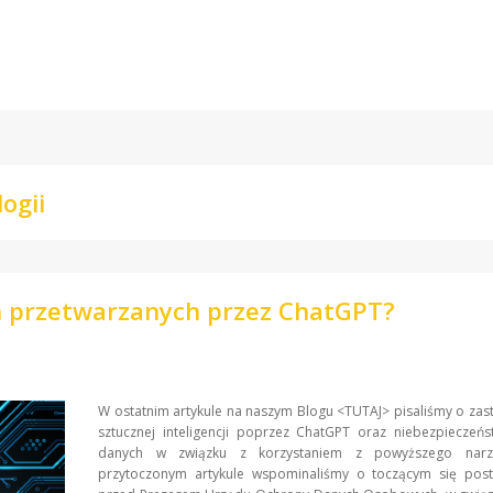
ogii
h przetwarzanych przez ChatGPT?
W ostatnim artykule na naszym Blogu <TUTAJ> pisaliśmy o za
sztucznej inteligencji poprzez ChatGPT oraz niebezpieczeń
danych w związku z korzystaniem z powyższego narz
przytoczonym artykule wspominaliśmy o toczącym się pos