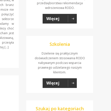
ierunku, w
przedsiębiorstwa rekomendacja
ych branż
wdrożeniowa RODO.
k może nie
 połączyć
Więcej
 sektorze
iadamy w
leży choć
chain jest
lizowaną,
 przesyła
Szkolenia
ej […]
Dzielenie się praktycznym
doświadczeniem stosowania RODO
nabywanym podczas wsparcia
prawnego udzielanego naszym
klientom.
Więcej
Szukaj po kategoriach