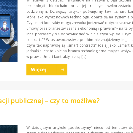
W jednym z ostatnich artykułów na naszym Blogu skupiliś
technologii blockchain oraz jej realnym wykorzystani
codziennym. Dzisiejszy artykuł poświęcimy tzw. „smart kon
które jako wyraz nowych technologii, oparte są na systemie b
Czy smart kontrakty mogą zrewolucjonizować dotychczasowe 
umowy oraz branże związane z ekonomią i prawem? – na te py
inne postaramy się odpowiedzieć w niniejszym wpisie. Czym
contracts”? W ustawodawstwie polskim nie znajdziemy legalnej 
czym tak naprawdę są „smart contracts” (dalej jako: „smart ko
jednakże jest to kolejna branża technologiczna mająca wpływ
w prawie. Smart kontrakty nie są […]
Więcej
cji publicznej – czy to możliwe?
W dzisiejszym artykule „odskoczymy” nieco od tematów do