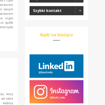
ku z czym
stratorem
or danych
Szybki kontakt
stratorem
a, organ
in. spółki
samorządu
Bądź na bieżąco
ędu, który
 ale także
z większą