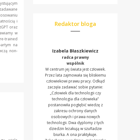
ystującym
 zadawane
stosowaniu
atnością i
Redaktor bloga
tGPT oraz
tawiamy w
re-trained
partym na
Izabela Błaszkiewicz
awczą non-
radca prawny
wspólnik
W centrum jej świata jest człowiek.
Przez lata zajmowała się bliskiemu
człowiekowi prawu pracy. Odkąd
zaczęła zadawać sobie pytanie:
„Człowiek dla technologii czy
technologia dla człowieka”
postanowiła pogłębić wiedzę z
zakresu ochrony danych
osobowych i prawa nowych
technologii. Dwa dyplomy z tych
dziedzin leżakują w szufladzie
biurka. A ona praktykuje.