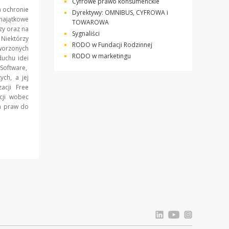
Cyfrowe prawo konsumenckie
 ochronie
Dyrektywy: OMNIBUS, CYFROWA i
majątkowe
TOWAROWA
zy oraz na
Sygnaliści
 Niektórzy
RODO w Fundacji Rodzinnej
worzonych
RODO w marketingu
uchu idei
Software,
ych, a jej
acji Free
cji wobec
ia praw do