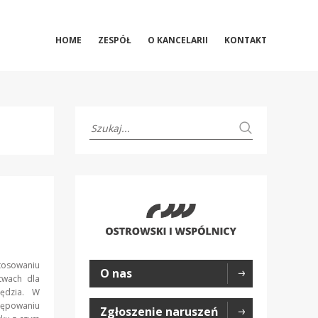
HOME
ZESPÓŁ
O KANCELARII
KONTAKT
stosowaniu
O nas
stwach dla
ędzia. W
tępowaniu
Zgłoszenie naruszeń