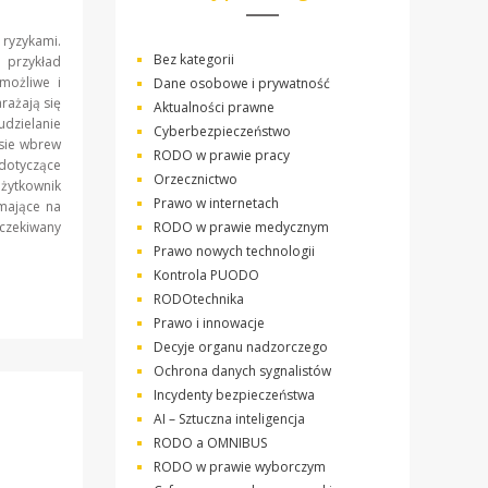
 ryzykami.
Bez kategorii
 przykład
możliwe i
Dane osobowe i prywatność
rażają się
Aktualności prawne
udzielanie
Cyberbezpieczeństwo
sie wbrew
RODO w prawie pracy
 dotyczące
Orzecznictwo
żytkownik
Prawo w internetach
 mające na
czekiwany
RODO w prawie medycznym
Prawo nowych technologii
Kontrola PUODO
RODOtechnika
Prawo i innowacje
Decyje organu nadzorczego
Ochrona danych sygnalistów
Incydenty bezpieczeństwa
AI – Sztuczna inteligencja
RODO a OMNIBUS
RODO w prawie wyborczym