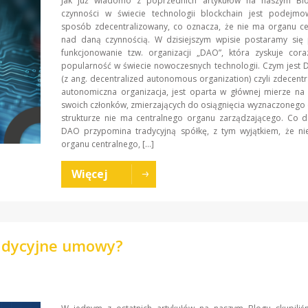
Jak już wiadomo z poprzednich artykułów na naszym Blo
czynności w świecie technologii blockchain jest podejm
sposób zdecentralizowany, co oznacza, że nie ma organu ce
nad daną czynnością. W dzisiejszym wpisie postaramy się p
funkcjonowanie tzw. organizacji „DAO”, która zyskuje cora
popularność w świecie nowoczesnych technologii. Czym jest
(z ang. decentralized autonomous organization) czyli zdecent
autonomiczna organizacja, jest oparta w głównej mierze na
swoich członków, zmierzających do osiągnięcia wyznaczonego ce
strukturze nie ma centralnego organu zarządzającego. Co d
DAO przypomina tradycyjną spółkę, z tym wyjątkiem, że ni
organu centralnego, […]
Więcej
radycyjne umowy?