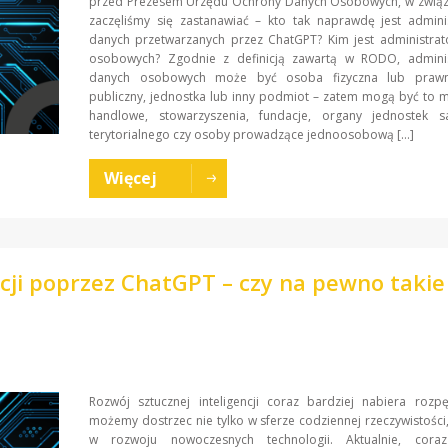
przed Prezesem Urzędu Ochrony Danych Osobowych, w związ
zaczęliśmy się zastanawiać – kto tak naprawdę jest admini
danych przetwarzanych przez ChatGPT? Kim jest administrat
osobowych? Zgodnie z definicją zawartą w RODO, admini
danych osobowych może być osoba fizyczna lub prawn
publiczny, jednostka lub inny podmiot – zatem mogą być to m.
handlowe, stowarzyszenia, fundacje, organy jednostek 
terytorialnego czy osoby prowadzące jednoosobową […]
Więcej
cji poprzez ChatGPT – czy na pewno takie
Rozwój sztucznej inteligencji coraz bardziej nabiera rozp
możemy dostrzec nie tylko w sferze codziennej rzeczywistości,
w rozwoju nowoczesnych technologii. Aktualnie, cora