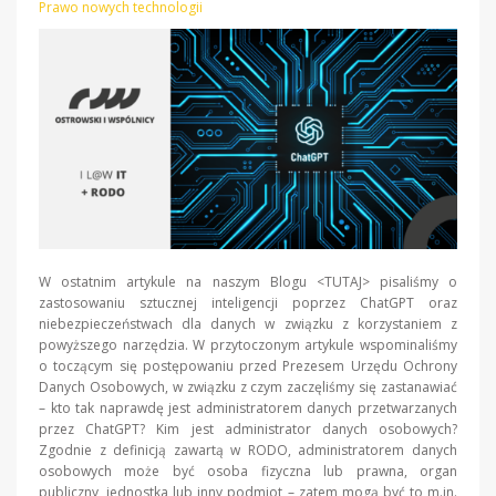
Prawo nowych technologii
W ostatnim artykule na naszym Blogu <TUTAJ> pisaliśmy o
zastosowaniu sztucznej inteligencji poprzez ChatGPT oraz
niebezpieczeństwach dla danych w związku z korzystaniem z
powyższego narzędzia. W przytoczonym artykule wspominaliśmy
o toczącym się postępowaniu przed Prezesem Urzędu Ochrony
Danych Osobowych, w związku z czym zaczęliśmy się zastanawiać
– kto tak naprawdę jest administratorem danych przetwarzanych
przez ChatGPT? Kim jest administrator danych osobowych?
Zgodnie z definicją zawartą w RODO, administratorem danych
osobowych może być osoba fizyczna lub prawna, organ
publiczny, jednostka lub inny podmiot – zatem mogą być to m.in.