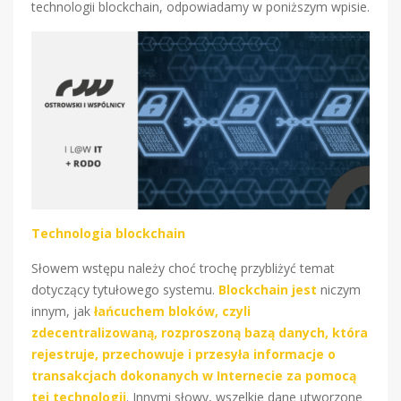
technologii blockchain, odpowiadamy w poniższym wpisie.
Technologia blockchain
Słowem wstępu należy choć trochę przybliżyć temat
dotyczący tytułowego systemu.
Blockchain
jest
niczym
innym, jak
łańcuchem bloków, czyli
zdecentralizowaną, rozproszoną bazą danych, która
rejestruje, przechowuje i przesyła informacje o
transakcjach dokonanych w Internecie za pomocą
tej technologii
. Innymi słowy, wszelkie dane utworzone