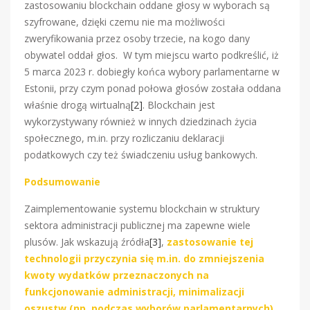
zastosowaniu blockchain oddane głosy w wyborach są
szyfrowane, dzięki czemu nie ma możliwości
zweryfikowania przez osoby trzecie, na kogo dany
obywatel oddał głos. W tym miejscu warto podkreślić, iż
5 marca 2023 r. dobiegły końca wybory parlamentarne w
Estonii, przy czym ponad połowa głosów została oddana
właśnie drogą wirtualną
[2]
. Blockchain jest
wykorzystywany również w innych dziedzinach życia
społecznego, m.in. przy rozliczaniu deklaracji
podatkowych czy też świadczeniu usług bankowych.
Podsumowanie
Zaimplementowanie systemu blockchain w struktury
sektora administracji publicznej ma zapewne wiele
plusów. Jak wskazują źródła
[3]
,
zastosowanie tej
technologii przyczynia się m.in. do zmniejszenia
kwoty wydatków przeznaczonych na
funkcjonowanie administracji, minimalizacji
oszustw (np. podczas wyborów parlamentarnych)