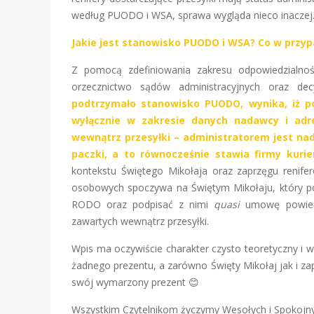
według PUODO i WSA, sprawa wygląda nieco inaczej
Jakie jest stanowisko PUODO i WSA? Co w przy
Z pomocą zdefiniowania zakresu odpowiedzialnośc
orzecznictwo sądów administracyjnych oraz d
podtrzymało stanowisko PUODO, wynika, iż po
wyłącznie w zakresie danych nadawcy i adre
wewnątrz przesyłki – administratorem jest na
paczki, a to równocześnie stawia firmy kurie
kontekstu Świętego Mikołaja oraz zaprzęgu renif
osobowych spoczywa na Świętym Mikołaju, który po
RODO oraz podpisać z nimi
quasi
umowę powier
zawartych wewnątrz przesyłki.
Wpis ma oczywiście charakter czysto teoretyczny i 
żadnego prezentu, a zarówno Święty Mikołaj jak i za
swój wymarzony prezent 😊
Wszystkim Czytelnikom życzymy Wesołych i Spokojn