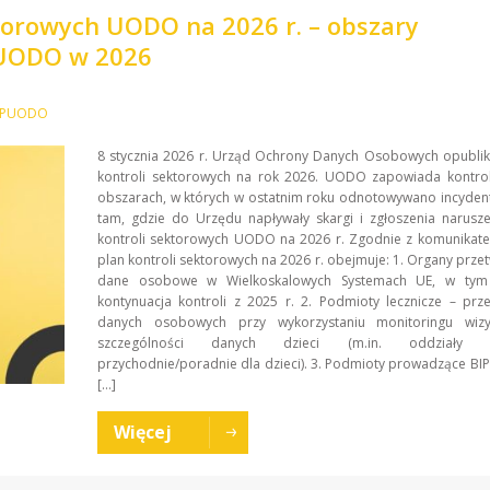
ktorowych UODO na 2026 r. – obszary
PUODO w 2026
a PUODO
8 stycznia 2026 r. Urząd Ochrony Danych Osobowych opublik
kontroli sektorowych na rok 2026. UODO zapowiada kontrol
obszarach, w których w ostatnim roku odnotowywano incydent
tam, gdzie do Urzędu napływały skargi i zgłoszenia narusz
kontroli sektorowych UODO na 2026 r. Zgodnie z komunika
plan kontroli sektorowych na 2026 r. obejmuje: 1. Organy prze
dane osobowe w Wielkoskalowych Systemach UE, w tym 
kontynuacja kontroli z 2025 r. 2. Podmioty lecznicze – prz
danych osobowych przy wykorzystaniu monitoringu wiz
szczególności danych dzieci (m.in. oddziały dz
przychodnie/poradnie dla dzieci). 3. Podmioty prowadzące BI
[…]
Więcej