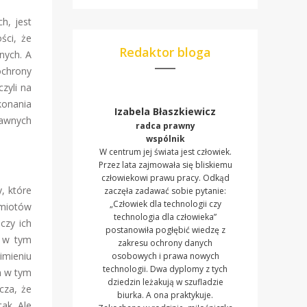
h, jest
ści, że
Redaktor bloga
nych. A
ochrony
zyli na
konania
Izabela Błaszkiewicz
rawnych
radca prawny
wspólnik
W centrum jej świata jest człowiek.
Przez lata zajmowała się bliskiemu
człowiekowi prawu pracy. Odkąd
, które
zaczęła zadawać sobie pytanie:
„Człowiek dla technologii czy
dmiotów
technologia dla człowieka”
 czy ich
postanowiła pogłębić wiedzę z
I w tym
zakresu ochrony danych
imieniu
osobowych i prawa nowych
technologii. Dwa dyplomy z tych
m w tym
dziedzin leżakują w szufladzie
cza, że
biurka. A ona praktykuje.
ak. Ale