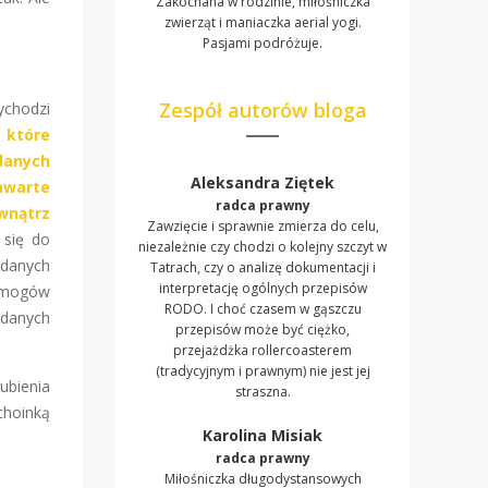
Zakochana w rodzinie, miłośniczka
zwierząt i maniaczka aerial yogi.
Pasjami podróżuje.
Zespół autorów bloga
ychodzi
 które
danych
Aleksandra Ziętek
awarte
radca prawny
wnątrz
Zawzięcie i sprawnie zmierza do celu,
się do
niezależnie czy chodzi o kolejny szczyt w
 danych
Tatrach, czy o analizę dokumentacji i
interpretację ogólnych przepisów
wymogów
RODO. I choć czasem w gąszczu
danych
przepisów może być ciężko,
przejażdżka rollercoasterem
(tradycyjnym i prawnym) nie jest jej
ubienia
straszna.
choinką
Karolina Misiak
radca prawny
Miłośniczka długodystansowych