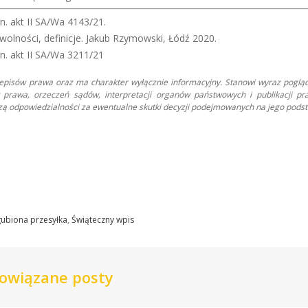
. akt II SA/Wa 4143/21.
olności, definicje. Jakub Rzymowski, Łódź 2020.
n. akt II SA/Wa 3211/21
zepisów prawa oraz ma charakter wyłącznie informacyjny. Stanowi wyraz poglą
prawa, orzeczeń sądów, interpretacji organów państwowych i publikacji pr
oszą odpowiedzialności za ewentualne skutki decyzji podejmowanych na jego podst
ubiona przesyłka
,
Świąteczny wpis
owiązane posty