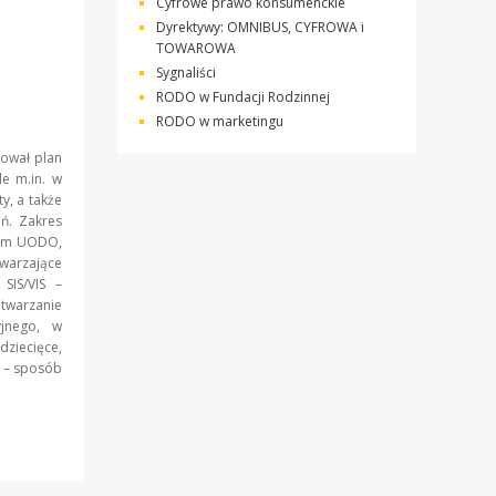
Cyfrowe prawo konsumenckie
Dyrektywy: OMNIBUS, CYFROWA i
TOWAROWA
Sygnaliści
RODO w Fundacji Rodzinnej
RODO w marketingu
ował plan
e m.in. w
y, a także
eń. Zakres
tem UODO,
twarzające
SIS/VIS –
etwarzanie
yjnego, w
iecięce,
P – sposób