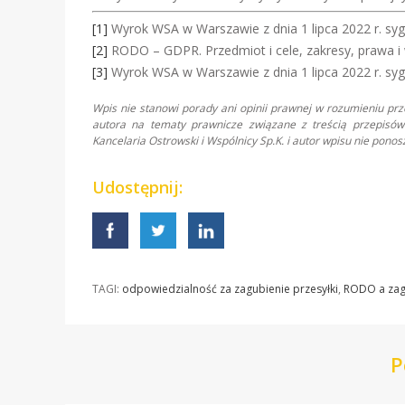
[1]
Wyrok WSA w Warszawie z dnia 1 lipca 2022 r. sygn
[2]
RODO – GDPR. Przedmiot i cele, zakresy, prawa i w
[3]
Wyrok WSA w Warszawie z dnia 1 lipca 2022 r. syg
Wpis nie stanowi porady ani opinii prawnej w rozumieniu pr
autora na tematy prawnicze związane z treścią przepisów 
Kancelaria Ostrowski i Wspólnicy Sp.K. i autor wpisu nie pon
Udostępnij:
TAGI:
odpowiedzialność za zagubienie przesyłki
,
RODO a zag
P