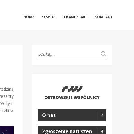
HOME
ZESPÓŁ
O KANCELARII
KONTAKT
rodziną
rezenty
. W tym
aczki w
O nas
Zgłoszenie naruszeń