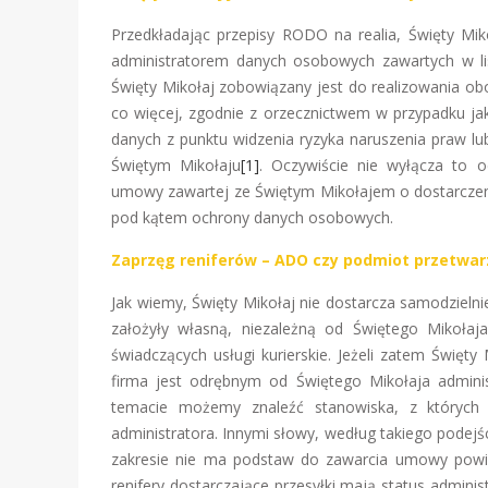
Przedkładając przepisy RODO na realia, Święty Miko
administratorem danych osobowych zawartych w lis
Święty Mikołaj zobowiązany jest do realizowania o
co więcej, zgodnie z orzecznictwem w przypadku ja
danych z punktu widzenia ryzyka naruszenia praw lub
Świętym Mikołaju
[1]
. Oczywiście nie wyłącza to o
umowy zawartej ze Świętym Mikołajem o dostarczeni
pod kątem ochrony danych osobowych.
Zaprzęg reniferów – ADO czy podmiot przetwar
Jak wiemy, Święty Mikołaj nie dostarcza samodzielni
założyły własną, niezależną od Świętego Mikołaj
świadczących usługi kurierskie. Jeżeli zatem Święty 
firma jest odrębnym od Świętego Mikołaja admin
temacie możemy znaleźć stanowiska, z których 
administratora. Innymi słowy, według takiego podejś
zakresie nie ma podstaw do zawarcia umowy powi
renifery dostarczające przesyłki mają status admin