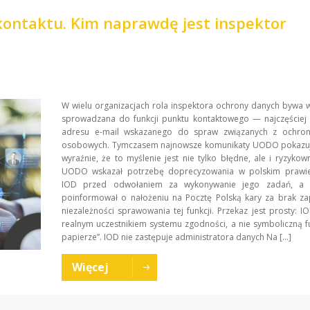
 kontaktu. Kim naprawdę jest inspektor
W wielu organizacjach rola inspektora ochrony danych bywa 
sprowadzana do funkcji punktu kontaktowego — najczęściej 
adresu e-mail wskazanego do spraw związanych z ochro
osobowych. Tymczasem najnowsze komunikaty UODO pokazu
wyraźnie, że to myślenie jest nie tylko błędne, ale i ryzykow
UODO wskazał potrzebę doprecyzowania w polskim prawi
IOD przed odwołaniem za wykonywanie jego zadań, a n
poinformował o nałożeniu na Pocztę Polską kary za brak za
niezależności sprawowania tej funkcji. Przekaz jest prosty: 
realnym uczestnikiem systemu zgodności, a nie symboliczną f
papierze”. IOD nie zastępuje administratora danych Na […]
Więcej