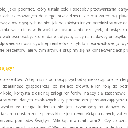
łaj jako podmiot, który ustala cele i sposoby przetwarzania danyc
tach skierowanych do niego przez dzieci. Nie ma zatem wątpliwo
bowiązków ciążących na nim jak na każdym innym administratorze da
kichkolwiek nieprawidłowości w dostarczaniu przesyłek, obowiązek 
 wolności osoby, której dane dotyczą, ciąży na nadawcy przesyłki, c
dpowiedzialności cywilnej reniferów z tytułu nieprawidłowego wy
e prezentów, ale w tym artykule skupimy się na konsekwencjach p
zający?
e prezentów. W tej misji z pomocą przychodzą niezastąpione renifery
a działalność gospodarczą, co niejako zrównuje ich rolę do po
Mikołaj korzysta z dzielnej załogi reniferów, należy się zastanowić,
istratorem danych osobowych czy podmiotem przetwarzającym? 
wynika że usługa kurierska nie jest czynnością na danych w 
cia samo dostarczenie przesyłki nie jest czynnością na danych, zate
erzenia pomiędzy Świętym Mikołajem a reniferami
[2]
. Czy to ozna
istratora danych osobowych? Według zaprezentowanego podejścia – t