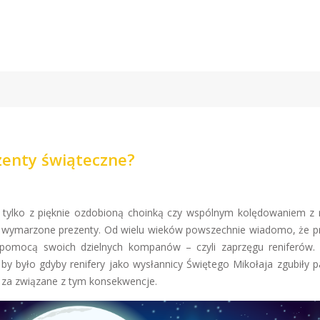
zenty świąteczne?
 tylko z pięknie ozdobioną choinką czy wspólnym kolędowaniem z 
 na wymarzone prezenty. Od wielu wieków powszechnie wiadomo, że p
a pomocą swoich dzielnych kompanów – czyli zaprzęgu reniferów
by było gdyby renifery jako wysłannicy Świętego Mikołaja zgubiły p
 za związane z tym konsekwencje.