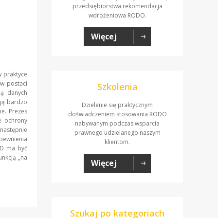
przedsiębiorstwa rekomendacja
wdrożeniowa RODO.
Więcej
w praktyce
w postaci
Szkolenia
ną danych
ją bardzo
Dzielenie się praktycznym
ne. Prezes
doświadczeniem stosowania RODO
e ochrony
nabywanym podczas wsparcia
astępnie
prawnego udzielanego naszym
pewnienia
klientom.
IOD ma być
unkcją „na
Więcej
Szukaj po kategoriach