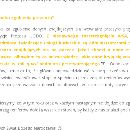
.
padku zgubienia prezentu?
i za zgubienie danych znajdujących się wewnątrz przesyłki prz
ecyzje Prezesa UODO.
Z niedawnego rozstrzygnięcia WSA,
dmioty świadczące usługi kurierskie są administratorami 
sata znajdujących się na paczce.
Jeżeli chodzi o dane z
dawca, albowiem tylko on ma wiedzę, jakie dane kryją się we
rskie w roli
quasi
podmiotu przetwarzającego
.
[3]
Odnosząc 
erów, oznacza to, że główna odpowiedzialność za bezpieczeństwo
winien zweryfikować stopień spełnienia przez zespół reniferów 
zenia przetwarzania danych osobowych w zakresie dotyczącym 
wierzymy, że w tym roku oraz w każdym następnym nie dojdzie do zg
przęg reniferów dołożą wszelkich starań, by każdy z nas znalazł pod 
ych Świąt Bożego Narodzenia! 😊