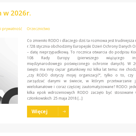
 w 2026r.
i prywatność
Orzecznictwo
Co zmieniło RODO i dlaczego dziś ta rozmowa jest trudniejsza 
r.?28 stycznia obchodzimy Europejski Dzień Ochrony Danych
– datę nieprzypadkową. To rocznica otwarcia do podpisu Ko
108 Rady Europy (pierwszego wiążącego inst
międzynarodowego poświęconego ochronie danych). W 2
święto ma inny ciężar gatunkowy niż kilka lat temu: nie chodz
„czy RODO dotyczy mojej organizacji?”, tylko o to, czy 
zarządzać danymi w świecie, w którym przetwarzanie je
wielokanałowe i coraz częściej zautomatyzowane? RODO: jede
kilka epok wdrożeniowych RODO zaczęło być stosowane 
członkowskich 25 maja 2018 […]
Więcej