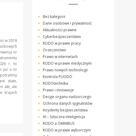
Bez kategorii
Dane osobowe i prywatność
Aktualności prawne
Cyberbezpieczeństwo
niż w 2018
RODO w prawie pracy
 Osobowych
Orzecznictwo
nwencji nr
Prawo w internetach
rumentu
RODO w prawie medycznym
026 r. to
i już o to
Prawo nowych technologii
potrafimy
Kontrola PUODO
st stałe,
RODOtechnika
n akt, ale
Prawo i innowacje
w krajach
Decyje organu nadzorczego
Ochrona danych sygnalistów
Incydenty bezpieczeństwa
AI – Sztuczna inteligencja
RODO a OMNIBUS
RODO w prawie wyborczym