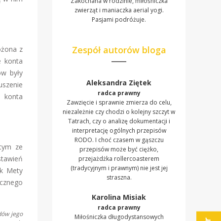
Zakochana w rodzinie, miłośniczka
zwierząt i maniaczka aerial yogi.
Pasjami podróżuje.
Zespół autorów bloga
ożona z
e konta
ów były
Aleksandra Ziętek
uszenie
radca prawny
e konta
Zawzięcie i sprawnie zmierza do celu,
niezależnie czy chodzi o kolejny szczyt w
Tatrach, czy o analizę dokumentacji i
interpretację ogólnych przepisów
RODO. I choć czasem w gąszczu
 tym ze
przepisów może być ciężko,
stawień
przejażdżka rollercoasterem
(tradycyjnym i prawnym) nie jest jej
ik Mety
straszna.
ecznego
Karolina Misiak
radca prawny
dów jego
Miłośniczka długodystansowych