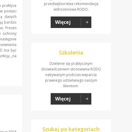
przedsiębiorstwa rekomendacja
w praktyce
wdrożeniowa RODO.
w postaci
ną danych
Więcej
ją bardzo
ne. Prezes
e ochrony
astępnie
pewnienia
IOD ma być
Szkolenia
unkcją „na
Dzielenie się praktycznym
doświadczeniem stosowania RODO
nabywanym podczas wsparcia
prawnego udzielanego naszym
klientom.
Więcej
Szukaj po kategoriach
niż w 2018