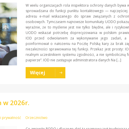
W wielu organizacjach rola inspektora ochrony danych bywa 
sprowadzana do funkcji punktu kontaktowego — najczęściej 
adresu e-mail wskazanego do spraw związanych z ochro
osobowych. Tymczasem najnowsze komunikaty UODO pokazu
wyraźnie, że to myślenie jest nie tylko błędne, ale i ryzykow
UODO wskazał potrzebę doprecyzowania w polskim prawi
IOD przed odwołaniem za wykonywanie jego zadań, a n
poinformował o nałożeniu na Pocztę Polską kary za brak za
niezależności sprawowania tej funkcji. Przekaz jest prosty: 
realnym uczestnikiem systemu zgodności, a nie symboliczną f
papierze”. IOD nie zastępuje administratora danych Na […]
Więcej
 w 2026r.
i prywatność
Orzecznictwo
Co zmieniło RODO i dlaczego dziś ta rozmowa jest trudniejsza 