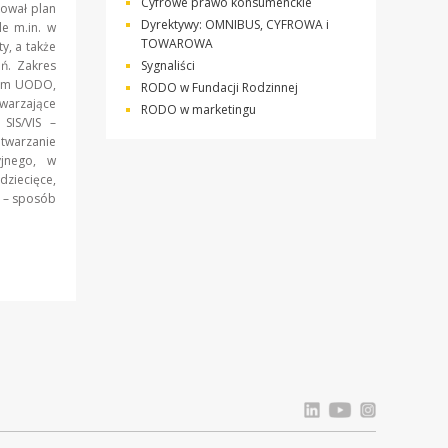
Cyfrowe prawo konsumenckie
ował plan
Dyrektywy: OMNIBUS, CYFROWA i
e m.in. w
TOWAROWA
y, a także
eń. Zakres
Sygnaliści
tem UODO,
RODO w Fundacji Rodzinnej
twarzające
RODO w marketingu
SIS/VIS –
etwarzanie
yjnego, w
iecięce,
P – sposób