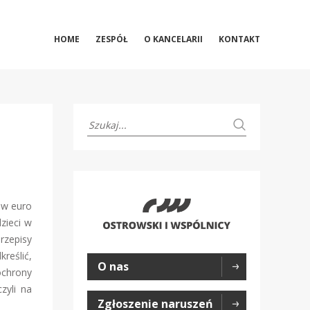
HOME
ZESPÓŁ
O KANCELARII
KONTAKT
ów euro
zieci w
rzepisy
reślić,
O nas
ochrony
zyli na
Zgłoszenie naruszeń