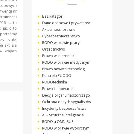
 Osobowych
nwencji nr
Bez kategorii
rumentu
026 r. to
Dane osobowe i prywatność
i już o to
Aktualności prawne
potrafimy
Cyberbezpieczeństwo
st stałe,
RODO w prawie pracy
n akt, ale
Orzecznictwo
w krajach
Prawo w internetach
RODO w prawie medycznym
Prawo nowych technologii
Kontrola PUODO
RODOtechnika
Prawo i innowacje
Decyje organu nadzorczego
Ochrona danych sygnalistów
Incydenty bezpieczeństwa
AI – Sztuczna inteligencja
RODO a OMNIBUS
RODO w prawie wyborczym