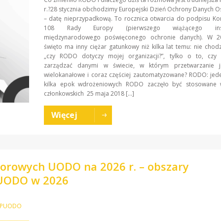
r.?28 stycznia obchodzimy Europejski Dzień Ochrony Danych
– datę nieprzypadkową. To rocznica otwarcia do podpisu Ko
108 Rady Europy (pierwszego wiążącego inst
międzynarodowego poświęconego ochronie danych). W 2
święto ma inny ciężar gatunkowy niż kilka lat temu: nie chodz
„czy RODO dotyczy mojej organizacji?”, tylko o to, czy 
zarządzać danymi w świecie, w którym przetwarzanie je
wielokanałowe i coraz częściej zautomatyzowane? RODO: jede
kilka epok wdrożeniowych RODO zaczęło być stosowane 
członkowskich 25 maja 2018 […]
Więcej
ktorowych UODO na 2026 r. – obszary
PUODO w 2026
a PUODO