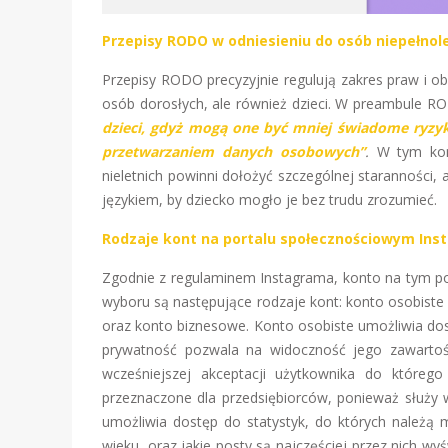
Przepisy RODO w odniesieniu do osób niepełnol
Przepisy RODO precyzyjnie regulują zakres praw i o
osób dorosłych, ale również dzieci. W preambule RO
dzieci, gdyż mogą one być mniej świadome ryzyk
przetwarzaniem danych osobowych”
.
W tym kont
nieletnich powinni dołożyć szczególnej staranności
językiem, by dziecko mogło je bez trudu zrozumieć
Rodzaje kont na portalu społecznościowym Ins
Zgodnie z regulaminem Instagrama, konto na tym po
wyboru są następujące rodzaje kont: konto osobist
oraz konto biznesowe. Konto osobiste umożliwia dost
prywatność pozwala na widoczność jego zawartoś
wcześniejszej akceptacji użytkownika do któreg
przeznaczone dla przedsiębiorców, ponieważ służy 
umożliwia dostęp do statystyk, do których należą m.
wieku, oraz jakie posty są najczęściej przez nich wy