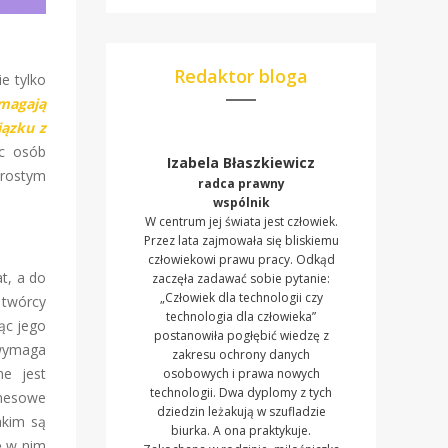
Redaktor bloga
e tylko
magają
iązku z
ec osób
Izabela Błaszkiewicz
prostym
radca prawny
wspólnik
W centrum jej świata jest człowiek.
Przez lata zajmowała się bliskiemu
człowiekowi prawu pracy. Odkąd
t, a do
zaczęła zadawać sobie pytanie:
„Człowiek dla technologii czy
 twórcy
technologia dla człowieka”
ąc jego
postanowiła pogłębić wiedzę z
 wymaga
zakresu ochrony danych
ne jest
osobowych i prawa nowych
technologii. Dwa dyplomy z tych
znesowe
dziedzin leżakują w szufladzie
akim są
biurka. A ona praktykuje.
ię w nim