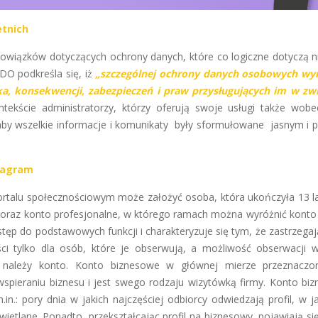
etnich
bowiązków dotyczących ochrony danych, które co logiczne dotyczą ni
DO podkreśla się, iż
„szczególnej ochrony danych osobowych wy
a, konsekwencji, zabezpieczeń i praw przysługujących im w zw
ekście administratorzy, którzy oferują swoje usługi także wob
, aby wszelkie informacje i komunikaty były sformułowane jasnym i 
.
tagram
rtalu społecznościowym może założyć osoba, która ukończyła 13 la
e oraz konto profesjonalne, w którego ramach można wyróżnić konto
ęp do podstawowych funkcji i charakteryzuje się tym, że zastrzegaj
ci tylko dla osób, które je obserwują, a możliwość obserwacji
o należy konto. Konto biznesowe w głównej mierze przeznaczo
wspieraniu biznesu i jest swego rodzaju wizytówką firmy. Konto bi
in.: pory dnia w jakich najczęściej odbiorcy odwiedzają profil, w j
świetlane. Ponadto, przekształcając profil na biznesowy, pojawiają s