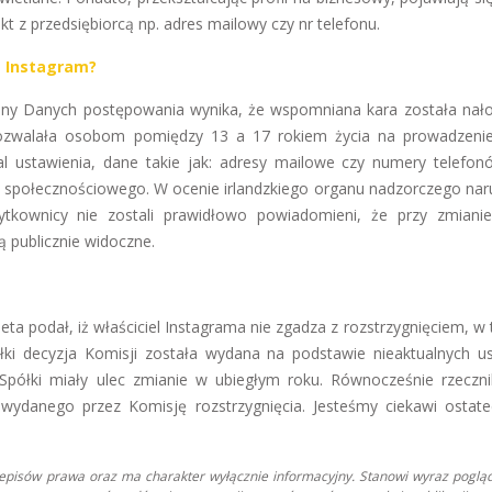
 z przedsiębiorcą np. adres mailowy czy nr telefonu.
z Instagram?
ony Danych postępowania wynika, że wspomniana kara została nał
a pozwalała osobom pomiędzy 13 a 17 rokiem życia na prowadzeni
 ustawienia, dane takie jak: adresy mailowe czy numery telefon
u społecznościowego. W ocenie irlandzkiego organu nadzorczego nar
ytkownicy nie zostali prawidłowo powiadomieni, że przy zmiani
 publicznie widoczne.
eta podał, iż właściciel Instagrama nie zgadza z rozstrzygnięciem, w
ki decyzja Komisji została wydana na podstawie nieaktualnych u
Spółki miały ulec zmianie w ubiegłym roku. Równocześnie rzeczn
wydanego przez Komisję rozstrzygnięcia. Jesteśmy ciekawi ostat
zepisów prawa oraz ma charakter wyłącznie informacyjny. Stanowi wyraz poglą