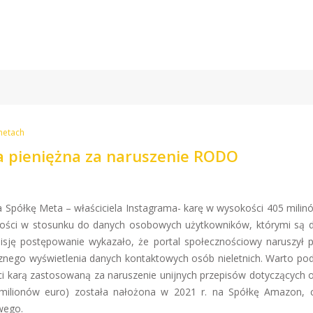
netach
a pieniężna za naruszenie RODO
 Spółkę Meta – właściciela Instagrama- karę w wysokości 405 milin
ności w stosunku do danych osobowych użytkowników, którymi są d
sję postępowanie wykazało, że portal społecznościowy naruszył p
ego wyświetlenia danych kontaktowych osób nieletnich. Warto podk
i karą zastosowaną za naruszenie unijnych przepisów dotyczących 
 milionów euro) została nałożona w 2021 r. na Spółkę Amazon, c
wego.