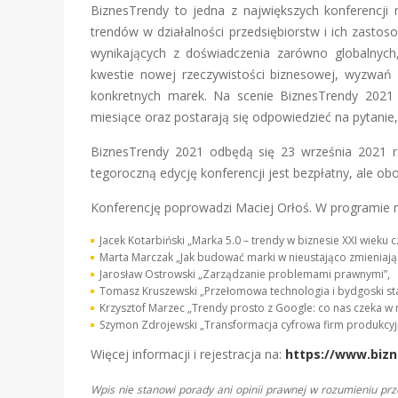
BiznesTrendy to jedna z największych konferencji 
trendów w działalności przedsiębiorstw i ich zastos
wynikających z doświadczenia zarówno globalnych,
kwestie nowej rzeczywistości biznesowej, wyzwań 
konkretnych marek. Na scenie BiznesTrendy 2021 w
miesiące oraz postarają się odpowiedzieć na pytanie
BiznesTrendy 2021 odbędą się 23 września 2021 
tegoroczną edycję konferencji jest bezpłatny, ale ob
Konferencję poprowadzi Maciej Orłoś. W programie m
Jacek Kotarbiński „Marka 5.0 – trendy w biznesie XXI wieku c
Marta Marczak „Jak budować marki w nieustająco zmieniające
Jarosław Ostrowski „Zarządzanie problemami prawnymi”,
Tomasz Kruszewski „Przełomowa technologia i bydgoski sta
Krzysztof Marzec „Trendy prosto z Google: co nas czeka w ma
Szymon Zdrojewski „Transformacja cyfrowa firm produkcyjny
Więcej informacji i rejestracja na:
https://www.bizn
Wpis nie stanowi porady ani opinii prawnej w rozumieniu pr