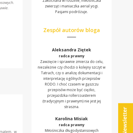
Zakochana w rodzinie, miłośniczka
asowych.
zwierząt i maniaczka aerial yogi.
awie.
Pasjami podróżuje.
Zespół autorów bloga
Aleksandra Ziętek
radca prawny
Zawzięcie i sprawnie zmierza do celu,
niezależnie czy chodzi o kolejny szczyt w
Tatrach, czy o analizę dokumentacji i
interpretację ogólnych przepisów
RODO. I choć czasem w gąszczu
przepisów może być ciężko,
przejażdżka rollercoasterem
(tradycyjnym i prawnym) nie jest jej
straszna.
Karolina Misiak
radca prawny
Miłośniczka długodystansowych
ematem, w