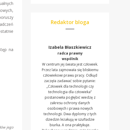
ualnych
sowych,
poruszy
Redaktor bloga
iadczeń
statnie
Izabela Błaszkiewicz
stęp na
radca prawny
wspólnik
W centrum jej świata jest człowiek.
Przez lata zajmowała się bliskiemu
człowiekowi prawu pracy. Odkąd
zaczęła zadawać sobie pytanie:
„Człowiek dla technologii czy
technologia dla człowieka”
postanowiła pogłębić wiedzę z
zakresu ochrony danych
osobowych i prawa nowych
technologii. Dwa dyplomy z tych
dziedzin leżakują w szufladzie
biurka. A ona praktykuje.
dów jego