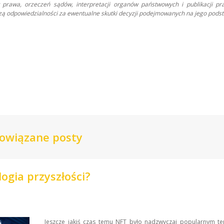
prawa, orzeczeń sądów, interpretacji organów państwowych i publikacji pr
oszą odpowiedzialności za ewentualne skutki decyzji podejmowanych na jego podst
owiązane posty
ogia przyszłości?
Jeszcze jakiś czas temu NFT było nadzwyczaj popularnym t