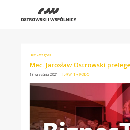
Bez kategorii
Mec. Jarosław Ostrowski prele
13 września 2021
|
I L@W IT + RODO