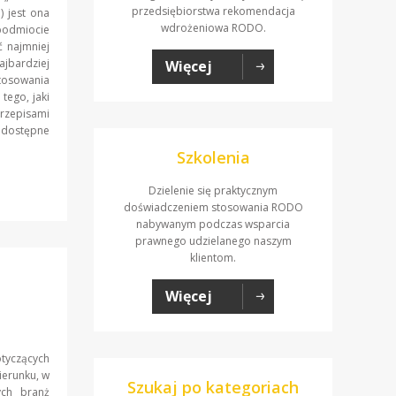
przedsiębiorstwa rekomendacja
) jest ona
wdrożeniowa RODO.
 podmiocie
ć najmniej
ajbardziej
Więcej
tosowania
tego, jaki
rzepisami
odostępne
Szkolenia
Dzielenie się praktycznym
doświadczeniem stosowania RODO
nabywanym podczas wsparcia
prawnego udzielanego naszym
klientom.
Więcej
tyczących
ierunku, w
Szukaj po kategoriach
ych branż