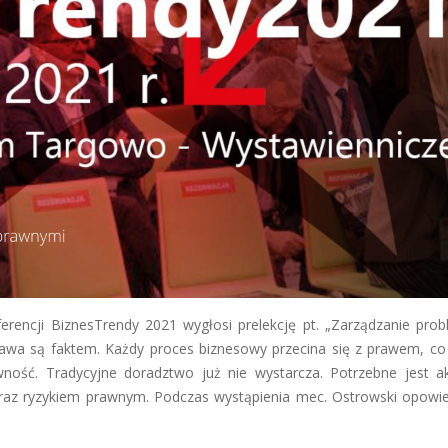
rencji BiznesTrendy 2021 wygłosi prelekcję pt. „Zarządzanie pro
prawa są faktem. Każdy proces biznesowy przecina się z prawem, co 
wność. Tradycyjne doradztwo już nie wystarcza. Potrzebne jest a
az ryzykiem prawnym. Podczas wystąpienia mec. Ostrowski opowie