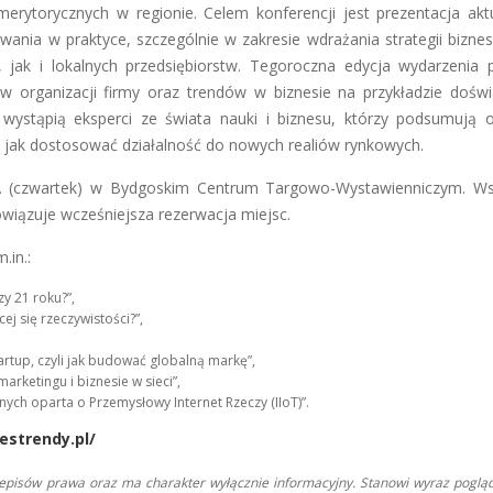
merytorycznych w regionie. Celem konferencji jest prezentacja akt
owania w praktyce, szczególnie w zakresie wdrażania strategii bizne
 jak i lokalnych przedsiębiorstw. Tegoroczna edycja wydarzenia 
w organizacji firmy oraz trendów w biznesie na przykładzie dośw
ystąpią eksperci ze świata nauki i biznesu, którzy podsumują o
, jak dostosować działalność do nowych realiów rynkowych.
r. (czwartek) w Bydgoskim Centrum Targowo-Wystawienniczym. W
owiązuje wcześniejsza rezerwacja miejsc.
.in.:
zy 21 roku?”,
j się rzeczywistości?”,
rtup, czyli jak budować globalną markę”,
rketingu i biznesie w sieci”,
ch oparta o Przemysłowy Internet Rzeczy (IIoT)”.
estrendy.pl/
zepisów prawa oraz ma charakter wyłącznie informacyjny. Stanowi wyraz poglą