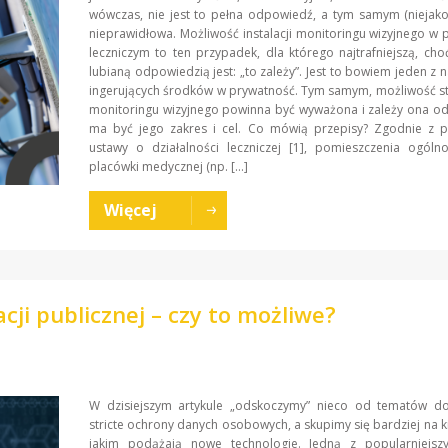
wówczas, nie jest to pełna odpowiedź, a tym samym (niejako
nieprawidłowa. Możliwość instalacji monitoringu wizyjnego w
leczniczym to ten przypadek, dla którego najtrafniejszą, cho
lubianą odpowiedzią jest: „to zależy”. Jest to bowiem jeden z n
ingerujących środków w prywatność. Tym samym, możliwość s
monitoringu wizyjnego powinna być wyważona i zależy ona od 
ma być jego zakres i cel. Co mówią przepisy? Zgodnie z p
ustawy o działalności leczniczej [1], pomieszczenia ogóln
placówki medycznej (np. […]
Więcej
cji publicznej – czy to możliwe?
W dzisiejszym artykule „odskoczymy” nieco od tematów do
stricte ochrony danych osobowych, a skupimy się bardziej na k
jakim podążają nowe technologie. Jedną z popularniejsz