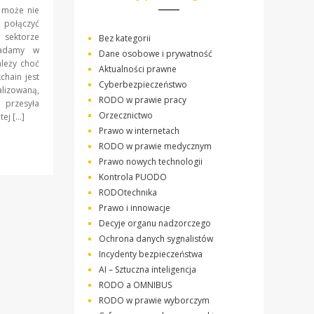
k może nie
 połączyć
 sektorze
Bez kategorii
iadamy w
Dane osobowe i prywatność
leży choć
Aktualności prawne
chain jest
Cyberbezpieczeństwo
lizowaną,
RODO w prawie pracy
 przesyła
Orzecznictwo
ej […]
Prawo w internetach
RODO w prawie medycznym
Prawo nowych technologii
Kontrola PUODO
RODOtechnika
Prawo i innowacje
Decyje organu nadzorczego
Ochrona danych sygnalistów
Incydenty bezpieczeństwa
AI – Sztuczna inteligencja
RODO a OMNIBUS
RODO w prawie wyborczym