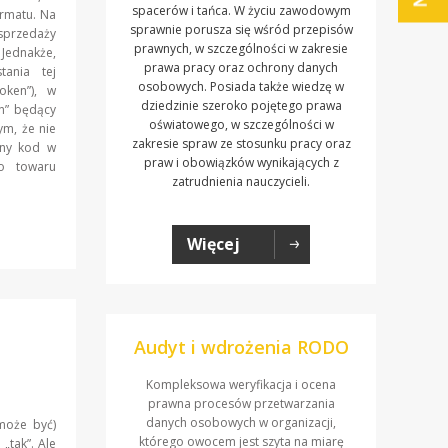
spacerów i tańca. W życiu zawodowym
rmatu. Na
sprawnie porusza się wśród przepisów
 sprzedaży
prawnych, w szczególności w zakresie
 Jednakże,
prawa pracy oraz ochrony danych
tania tej
osobowych. Posiada także wiedzę w
oken”), w
dziedzinie szeroko pojętego prawa
en” będący
oświatowego, w szczególności w
ym, że nie
zakresie spraw ze stosunku pracy oraz
lny kod w
praw i obowiązków wynikających z
go towaru
zatrudnienia nauczycieli.
Więcej
Audyt i wdrożenia RODO
Kompleksowa weryfikacja i ocena
prawna procesów przetwarzania
danych osobowych w organizacji,
może być)
którego owocem jest szyta na miarę
„tak”. Ale