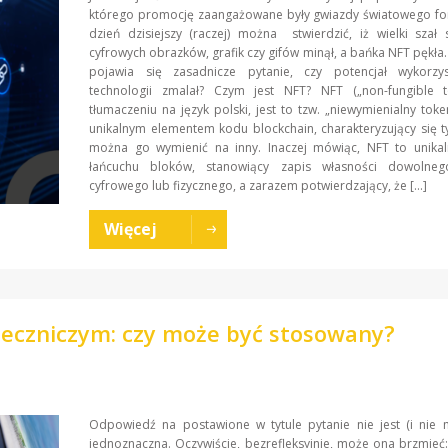
którego promocję zaangażowane były gwiazdy światowego fo
dzień dzisiejszy (raczej) można stwierdzić, iż wielki szał
cyfrowych obrazków, grafik czy gifów minął, a bańka NFT pękła.
pojawia się zasadnicze pytanie, czy potencjał wykorzys
technologii zmalał? Czym jest NFT? NFT („non-fungible t
tłumaczeniu na język polski, jest to tzw. „niewymienialny tok
unikalnym elementem kodu blockchain, charakteryzujący się t
można go wymienić na inny. Inaczej mówiąc, NFT to unika
łańcuchu bloków, stanowiący zapis własności dowolne
cyfrowego lub fizycznego, a zarazem potwierdzający, że […]
Więcej
leczniczym: czy może być stosowany?
Odpowiedź na postawione w tytule pytanie nie jest (i nie 
jednoznaczna. Oczywiście, bezrefleksyjnie, może ona brzmieć: 