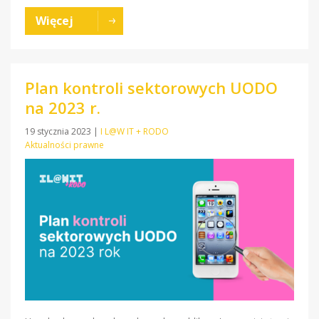
Więcej
Plan kontroli sektorowych UODO
na 2023 r.
19 stycznia 2023
|
I L@W IT + RODO
Aktualności prawne