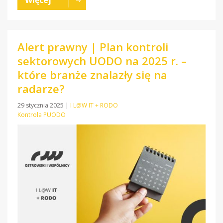
Alert prawny | Plan kontroli
sektorowych UODO na 2025 r. –
które branże znalazły się na
radarze?
29 stycznia 2025
|
I L@W IT + RODO
Kontrola PUODO