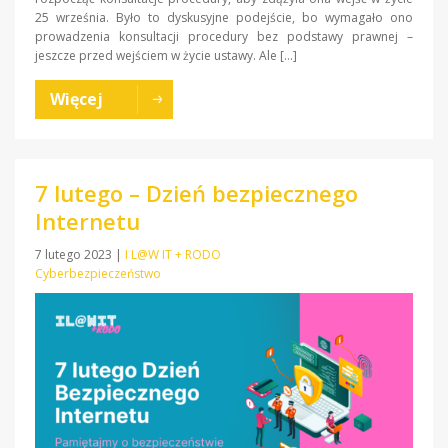
25 września. Było to dyskusyjne podejście, bo wymagało ono
prowadzenia konsultacji procedury bez podstawy prawnej –
jeszcze przed wejściem w życie ustawy. Ale […]
Więcej
7 lutego – Dzień bezpiecznego
Internetu
7 lutego 2023
|
I L@W IT + RODO
Cyberbezpieczeństwo