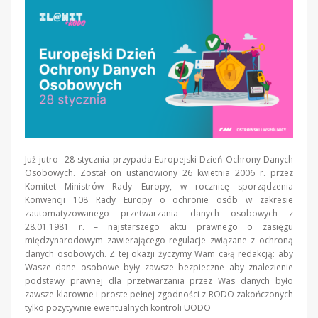
Już jutro- 28 stycznia przypada Europejski Dzień Ochrony Danych
Osobowych. Został on ustanowiony 26 kwietnia 2006 r. przez
Komitet Ministrów Rady Europy, w rocznicę sporządzenia
Konwencji 108 Rady Europy o ochronie osób w zakresie
zautomatyzowanego przetwarzania danych osobowych z
28.01.1981 r. – najstarszego aktu prawnego o zasięgu
międzynarodowym zawierającego regulacje związane z ochroną
danych osobowych. Z tej okazji życzymy Wam całą redakcją: aby
Wasze dane osobowe były zawsze bezpieczne aby znalezienie
podstawy prawnej dla przetwarzania przez Was danych było
zawsze klarowne i proste pełnej zgodności z RODO zakończonych
tylko pozytywnie ewentualnych kontroli UODO