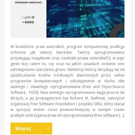
W kontekście praw autorskich, program komputerowy podlega
ochronie jak utwory literackie. Twórcy oprogramowania
przysługują majątkowe oraz osobiste prawa autorskie[1], w jego
gestii leży zatem to, czy oraz na jakich zasadach zostanie ono
udostępnione szerszemu gronu. Niektórzy twórcy decydują się na
upublicznienie kodów źródłowych stworzonych przez siebie
programów komputerowych i udostępnienie w duchu idei
wolnego i otwartego oprogramowania (Free and Open-Source
Software, FOSS). Idea wolnego oprogramowania sięga jeszcze lat
80-tych, a jej propagatorem był Richard M. Stallman, założyciel
organizacji Free Software Foundation i projektu GNU, który stanął
w opozycji wobec coraz powszechniejszej w tamtym czasie
praktyki zastrzegania praw do oprogramowania (free software […]
Więcej