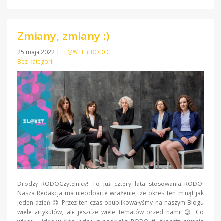
Zmiany, zmiany :)
25 maja 2022
|
I L@W IT + RODO
Bez kategorii
Drodzy RODOCzytelnicy! To już cztery lata stosowania RODO!
Nasza Redakcja ma nieodparte wrażenie, że okres ten minął jak
jeden dzień 😊 Przez ten czas opublikowałyśmy na naszym Blogu
wiele artykułów, ale jeszcze wiele tematów przed nami! 😊 Co