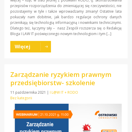
więcej – idąc w ślad jednej z podwalin RODO, tj. skonstruowania
przepisów rozporządzenia do zmieniającej się rzeczywistości, nie
pozostajemy w tyle i także wprowadzamy zmiany! Ostatnie lata
pokazały nam dobitnie, jak bardzo regulacje ochrony danych
przenikają się technologią informacyjną i nowinkami technicznymi.
Dlatego też, łączymy siły – nasz Zespół rozszerza się o Redakcję
Bloga I LAW IT poświęconego nowym technologiom i tym […]
Więcej
Zarządzanie ryzykiem prawnym
przedsiębiorstw- szkolenie
11 października 2021
|
I L@W IT + RODO
Bez kategorii