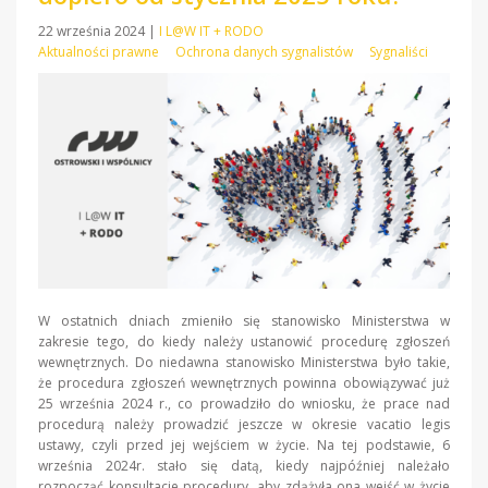
22 września 2024
|
I L@W IT + RODO
Aktualności prawne
Ochrona danych sygnalistów
Sygnaliści
W ostatnich dniach zmieniło się stanowisko Ministerstwa w
zakresie tego, do kiedy należy ustanowić procedurę zgłoszeń
wewnętrznych. Do niedawna stanowisko Ministerstwa było takie,
że procedura zgłoszeń wewnętrznych powinna obowiązywać już
25 września 2024 r., co prowadziło do wniosku, że prace nad
procedurą należy prowadzić jeszcze w okresie vacatio legis
ustawy, czyli przed jej wejściem w życie. Na tej podstawie, 6
września 2024r. stało się datą, kiedy najpóźniej należało
rozpocząć konsultacje procedury, aby zdążyła ona wejść w życie