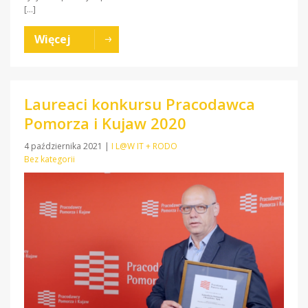
[…]
Więcej
Laureaci konkursu Pracodawca
Pomorza i Kujaw 2020
4 października 2021
|
I L@W IT + RODO
Bez kategorii