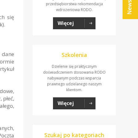
przedsiębiorstwa rekomendacja
wdrożeniowa RODO.
ch się
Więcej
k).
dane
Szkolenia
ormie
Dzielenie się praktycznym
rtykuł
doświadczeniem stosowania RODO
nabywanym podczas wsparcia
prawnego udzielanego naszym
klientom.
odowe,
 płeć,
Więcej
ałego,
anych,
Szukaj po kategoriach
Poczta