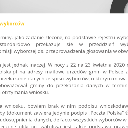
u wyborców
miny, jako zadanie zlecone, na podstawie rejestru wyb
standardowo przekazuje się w przeddzień wy
misji wyborczej ds. przeprowadzenia głosowania w obw
jest jednak inaczej. W nocy z 22 na 23 kwietnia 2020 
lska.pl
na adresy mailowe urzędów gmin w Polsce zo
przekazanie danych ze spisu wyborców, o którym mowa 
bowiązywał gminy do przekazania danych w termini
a otrzymania wniosku.
ia wniosku, bowiem brak w nim podpisu wnioskodawc
oby (dokument zawiera jedynie podpis „
Poczta Polska
” 
 udostępnienia danych, de facto wszystkich wyborców w 
ieczone pliki txt, wątpliwa jest także podstawa praw