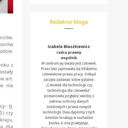
Redaktor bloga
orców.
borów
Izabela Błaszkiewicz
odzie.
radca prawny
wspólnik
W centrum jej świata jest człowiek.
roku z
Przez lata zajmowała się bliskiemu
stały
człowiekowi prawu pracy. Odkąd
w art.
zaczęła zadawać sobie pytanie:
e nie
„Człowiek dla technologii czy
technologia dla człowieka”
postanowiła pogłębić wiedzę z
zakresu ochrony danych
y- tj.
osobowych i prawa nowych
😊) czy
technologii. Dwa dyplomy z tych
dziedzin leżakują w szufladzie
kraju,
biurka. A ona praktykuje.
na dla