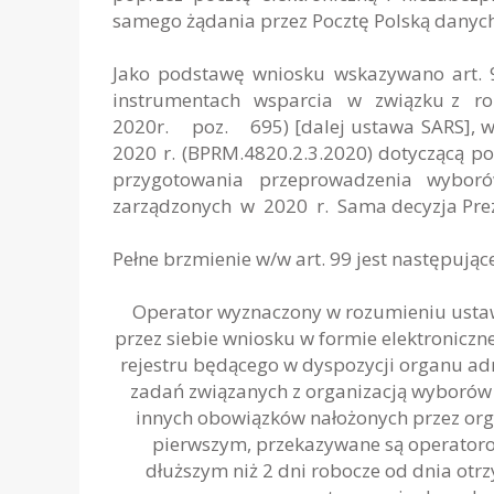
samego żądania przez Pocztę Polską danyc
Jako podstawę wniosku wskazywano art
instrumentach wsparcia w związku z 
2020r. poz. 695)
[dalej ustawa SARS
], 
2020 r. (BPRM.4820.2.3.2020) dotyczącą 
przygotowania przeprowadzenia wyborów
zarządzonych w 2020 r. Sama decyzja Preze
Pełne brzmienie w/w art. 99 jest następując
Operator wyznaczony w rozumieniu ustawy
przez siebie wniosku w formie elektroniczne
rejestru będącego w dyspozycji organu admin
zadań związanych z organizacją wyborów 
innych obowiązków nałożonych przez org
pierwszym, przekazywane są operatorow
dłuższym niż 2 dni robocze od dnia ot