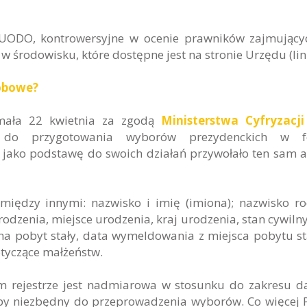
UODO, kontrowersyjne w ocenie prawników zajmujący
środowisku, które dostępne jest na stronie Urzędu (lin
sobowe?
ymała 22 kwietnia za zgodą
Ministerstwa Cyfryzacji
 do przygotowania wyborów prezydenckich w f
i jako podstawę do swoich działań przywołało ten sam a
między innymi: nazwisko i imię (imiona); nazwisko r
dzenia, miejsce urodzenia, kraj urodzenia, stan cywilny,
a pobyt stały, data wymeldowania z miejsca pobytu st
tyczące małżeństw.
 rejestrze jest nadmiarowa w stosunku do zakresu d
yłby niezbędny do przeprowadzenia wyborów. Co więcej 