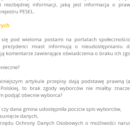
 niezbędnej informacji, jaką jest informacja o pra
rejestru PESEL.
wych
 się pod wieloma postami na portalach społeczności
 prezydenci miast informują o nieudostępnianiu d
ą komentarze zawierające oświadczenia o braku ich zg
onieczne?
iniejszym artykule przepisy dają podstawę prawną (
 Polskiej, to brak zgody wyborców nie miałby znacz
em podjąć obecnie wyborca?
 czy dana gmina udostępniła poczcie spis wyborców,
sunięcie danych,
Urzędu Ochrony Danych Osobowych o możliwości naru