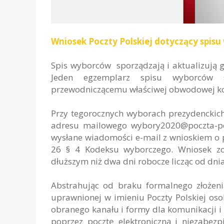
Wniosek Poczty Polskiej dotyczący spis
Spis wyborców sporządzają i aktualizują g
Jeden egzemplarz spisu wyborców 
przewodniczącemu właściwej obwodowej ko
Przy tegorocznych wyborach prezydenckich 
adresu mailowego
wybory2020@poczta-po
wysłane wiadomości e-mail z wnioskiem o 
26 § 4 Kodeksu wyborczego. Wniosek zo
dłuższym niż dwa dni robocze licząc od dni
Abstrahując od braku formalnego złożen
uprawnionej w imieniu Poczty Polskiej os
obranego kanału i formy dla komunikacji i
poprzez pocztę elektroniczną i niezabezp