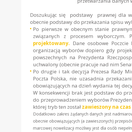
przetwarzania danych w
Doszukując się podstawy prawnej dla wni
obecnie podstawy do przekazania spisu wyb
Po pierwsze w obecnym stanie prawnym
związanych z procesem wyborczym. P
projektowany.
Dane osobowe Poczcie Po
organizacją wyborów dopiero gdy proje
powszechnych na Prezydenta Rzeczpospol
uchwalony (obecnie pracuje nad nim Senat
Po drugie i tak decyzja Prezesa Rady Mi
Poczta Polska, nie uzasadnia przekaza
obowiązujących na dzień wydania tej decyzj
W konsekwencji brak jest podstaw do prz
do przeprowadzeniem wyborów Prezydenta
której tryb ten został
zawieszony na czas
Dodatkowo zakres żądanych danych jest nadmiarowy
obecnie obowiązujących (a zawieszonych) przepis
marcowej nowelizacji możliwy jest dla osób niepełn