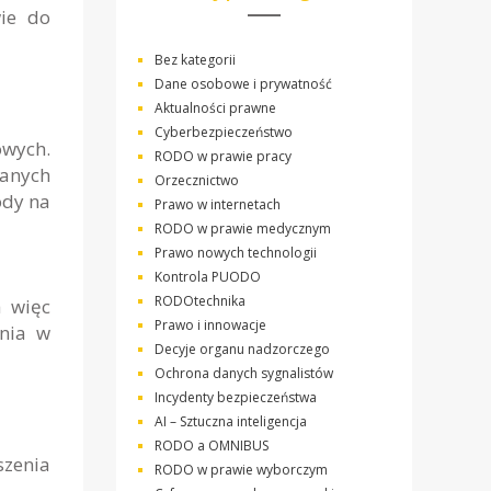
wie do
Bez kategorii
Dane osobowe i prywatność
Aktualności prawne
Cyberbezpieczeństwo
owych.
RODO w prawie pracy
anych
Orzecznictwo
ody na
Prawo w internetach
RODO w prawie medycznym
Prawo nowych technologii
Kontrola PUODO
RODOtechnika
a więc
Prawo i innowacje
enia w
Decyje organu nadzorczego
Ochrona danych sygnalistów
Incydenty bezpieczeństwa
AI – Sztuczna inteligencja
RODO a OMNIBUS
szenia
RODO w prawie wyborczym