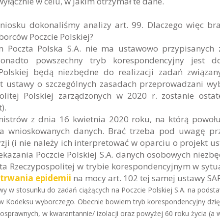
yłącznie w celu, w jakim otrzymał te dane.
osku dokonaliśmy analizy art. 99. Dlaczego więc bra
orców Poczcie Polskiej?
 Poczta Polska S.A. nie ma ustawowo przypisanych 
onadto powszechny tryb korespondencyjny jest do
lskiej będą niezbędne do realizacji zadań związan
kt ustawy o szczególnych zasadach przeprowadzani w
itej Polskiej zarządzonych w 2020 r. zostanie ostat
).
nistrów z dnia 16 kwietnia 2020 roku, na którą powołu
nia wnioskowanych danych. Brać trzeba pod uwagę pr
i (i nie należy ich interpretować w oparciu o projekt us
ekazania Poczcie Polskiej S.A. danych osobowych niezb
 Rzeczypospolitej w trybie korespondencyjnym w sytua
 trwania epidemii
na mocy art. 102 tej samej ustawy SA
 w stosunku do zadań ciążących na Poczcie Polskiej S.A. na podst
ów Kodeksu wyborczego. Obecnie bowiem tryb korespondencyjny dzię
osprawnych, w kwarantannie/ izolacji oraz powyżej 60 roku życia (a w