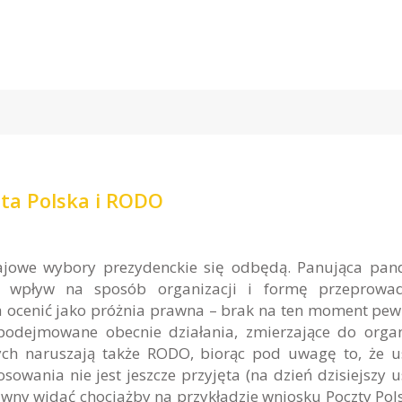
ta Polska i RODO
ajowe wybory prezydenckie się odbędą. Panująca pa
pływ na sposób organizacji i formę przeprowad
 ocenić jako próżnia prawna – brak na ten moment pew
odejmowane obecnie działania, zmierzające do organ
ch naruszają także RODO, biorąc pod uwagę to, że 
wania nie jest jeszcze przyjęta (na dzień dzisiejszy 
awny widać chociażby na przykładzie wniosku Poczty Pols