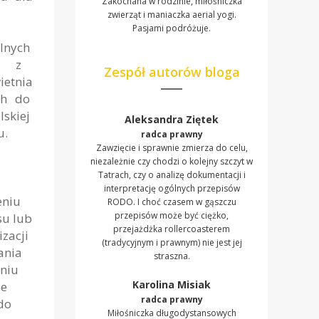
Zakochana w rodzinie, miłośniczka
zwierząt i maniaczka aerial yogi.
Pasjami podróżuje.
lnych
 U. z
Zespół autorów bloga
ietnia
ych do
skiej
Aleksandra Ziętek
u.
radca prawny
Zawzięcie i sprawnie zmierza do celu,
niezależnie czy chodzi o kolejny szczyt w
Tatrach, czy o analizę dokumentacji i
interpretację ogólnych przepisów
eniu
RODO. I choć czasem w gąszczu
przepisów może być ciężko,
su lub
przejażdżka rollercoasterem
izacji
(tradycyjnym i prawnym) nie jest jej
ania
straszna.
aniu
Karolina Misiak
ie
radca prawny
do
Miłośniczka długodystansowych