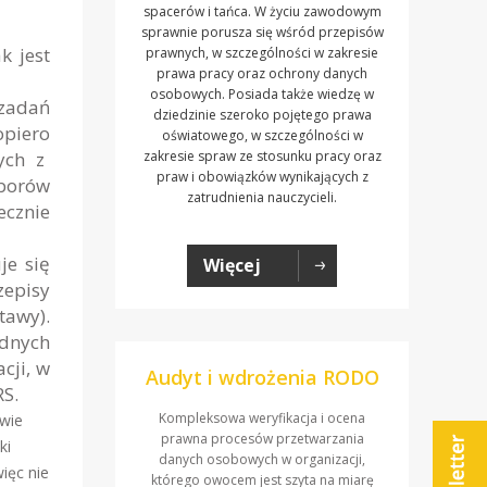
spacerów i tańca. W życiu zawodowym
sprawnie porusza się wśród przepisów
k jest
prawnych, w szczególności w zakresie
prawa pracy oraz ochrony danych
osobowych. Posiada także wiedzę w
zadań
dziedzinie szeroko pojętego prawa
piero
oświatowego, w szczególności w
ych z
zakresie spraw ze stosunku pracy oraz
praw i obowiązków wynikających z
yborów
zatrudnienia nauczycieli.
ecznie
je się
Więcej
zepisy
tawy).
ędnych
cji, w
Audyt i wdrożenia RODO
RS.
Kompleksowa weryfikacja i ocena
awie
prawna procesów przetwarzania
ki
danych osobowych w organizacji,
ięc nie
którego owocem jest szyta na miarę