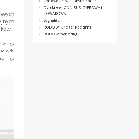
Cyfrowe prawo konsumenckie
Dyrektywy: OMNIBUS, CYFROWA i
bowych
TOWAROWA
yjnych
Sygnaliści
RODO w Fundacji Rodzinnej
aków.
RODO w marketingu
dów jego
asowych.
 na jego