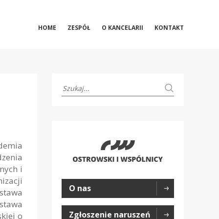
HOME
ZESPÓŁ
O KANCELARII
KONTAKT
ndemia
zenia
nych i
izacji
O nas
ustawa
ustawa
Zgłoszenie naruszeń
kiej o