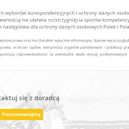
wych wyborów korespondencyjnych i ochrony danych oso
z pewnością nie ułatwia rozstrzygnięcia sporów kompetenc
e następstwa dla ochrony danych osobowych Polek i Pol
zepisów prawa oraz ma charakter wyłącznie informacyjny. Stanowi wyraz poglą
prawa, orzeczeń sądów, interpretacji organów państwowych i publikacji pr
ie ponoszą odpowiedzialności za ewentualne skutki decyzji podejmowanych
aktuj się z doradcą
Porozmawiajmy