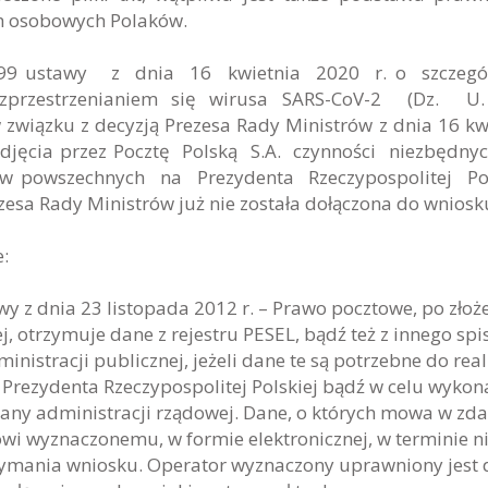
h osobowych Polaków.
. 99 ustawy z dnia 16 kwietnia 2020 r. o szczegó
rozprzestrzenianiem się wirusa SARS-CoV-2 (Dz.
w związku z decyzją Prezesa Rady Ministrów z dnia 16 kw
podjęcia przez Pocztę Polską S.A. czynności niezbędn
 powszechnych na Prezydenta Rzeczypospolitej Pol
sa Rady Ministrów już nie została dołączona do wniosk
e:
 z dnia 23 listopada 2012 r. – Prawo pocztowe, po złoż
j, otrzymuje dane z rejestru PESEL, bądź też z innego spi
istracji publicznej, jeżeli dane te są potrzebne do real
Prezydenta Rzeczypospolitej Polskiej bądź w celu wykon
any administracji rządowej. Dane, o których mowa w zd
i wyznaczonemu, w formie elektronicznej, w terminie n
rzymania wniosku. Operator wyznaczony uprawniony jest 