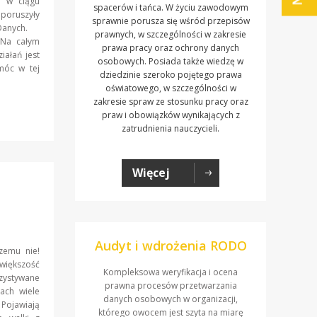
y w ciągu
spacerów i tańca. W życiu zawodowym
poruszyły
sprawnie porusza się wśród przepisów
y Danych.
prawnych, w szczególności w zakresie
 Na całym
prawa pracy oraz ochrony danych
iałań jest
osobowych. Posiada także wiedzę w
móc w tej
dziedzinie szeroko pojętego prawa
oświatowego, w szczególności w
zakresie spraw ze stosunku pracy oraz
praw i obowiązków wynikających z
zatrudnienia nauczycieli.
Więcej
Audyt i wdrożenia RODO
zemu nie!
większość
Kompleksowa weryfikacja i ocena
zystywane
prawna procesów przetwarzania
ach wiele
danych osobowych w organizacji,
 Pojawiają
którego owocem jest szyta na miarę