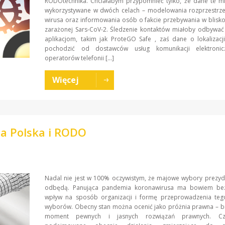
RODOtechnika. Chciałabym przypomnieć tylko, że dane te mi
wykorzystywane w dwóch celach – modelowania rozprzestrzen
wirusa oraz informowania osób o fakcie przebywania w blisk
zarażonej Sars-CoV-2. Śledzenie kontaktów miałoby odbywać 
aplikacjom, takim jak ProteGO Safe , zaś dane o lokalizac
pochodzić od dostawców usług komunikacji elektronic
operatorów telefonii […]
Więcej
a Polska i RODO
Nadal nie jest w 100% oczywistym, że majowe wybory prezyd
odbędą. Panująca pandemia koronawirusa ma bowiem be
wpływ na sposób organizacji i formę przeprowadzenia teg
wyborów. Obecny stan można ocenić jako próżnia prawna – b
moment pewnych i jasnych rozwiązań prawnych. C