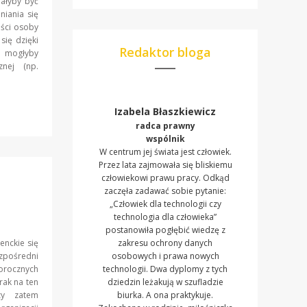
ałyby być
iania się
ości osoby
się dzięki
Redaktor bloga
ji mogłyby
znej (np.
Izabela Błaszkiewicz
radca prawny
wspólnik
W centrum jej świata jest człowiek.
Przez lata zajmowała się bliskiemu
człowiekowi prawu pracy. Odkąd
zaczęła zadawać sobie pytanie:
„Człowiek dla technologii czy
technologia dla człowieka”
postanowiła pogłębić wiedzę z
enckie się
zakresu ochrony danych
zpośredni
osobowych i prawa nowych
orocznych
technologii. Dwa dyplomy z tych
rak na ten
dziedzin leżakują w szufladzie
zy zatem
biurka. A ona praktykuje.