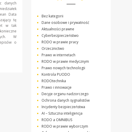
c danych
iedziałek
pean Data
Bez kategorii
zający tę
Dane osobowe i prywatność
et w tak
Aktualności prawne
 konieczne
Cyberbezpieczeństwo
owych. W
RODO w prawie pracy
zepisów o
Orzecznictwo
Prawo w internetach
RODO w prawie medycznym
Prawo nowych technologii
Kontrola PUODO
RODOtechnika
Prawo i innowacje
Decyje organu nadzorczego
Ochrona danych sygnalistów
Incydenty bezpieczeństwa
AI – Sztuczna inteligencja
RODO a OMNIBUS
RODO w prawie wyborczym