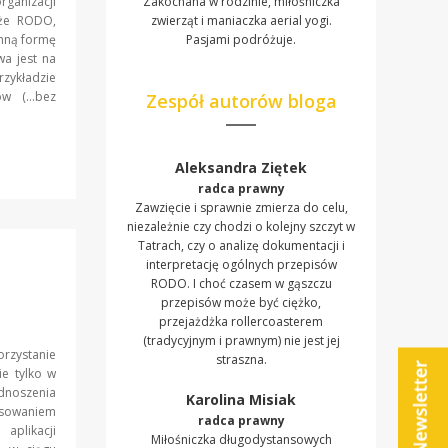
anizacji
Zakochana w rodzinie, miłośniczka
kże RODO,
zwierząt i maniaczka aerial yogi.
hną formę
Pasjami podróżuje.
wa jest na
rzykładzie
ców (…bez
Zespół autorów bloga
Aleksandra Ziętek
radca prawny
Zawzięcie i sprawnie zmierza do celu,
niezależnie czy chodzi o kolejny szczyt w
Tatrach, czy o analizę dokumentacji i
interpretację ogólnych przepisów
RODO. I choć czasem w gąszczu
przepisów może być ciężko,
przejażdżka rollercoasterem
(tradycyjnym i prawnym) nie jest jej
rzystanie
straszna.
e tylko w
oszenia
Karolina Misiak
esowaniem
radca prawny
aplikacji
Miłośniczka długodystansowych