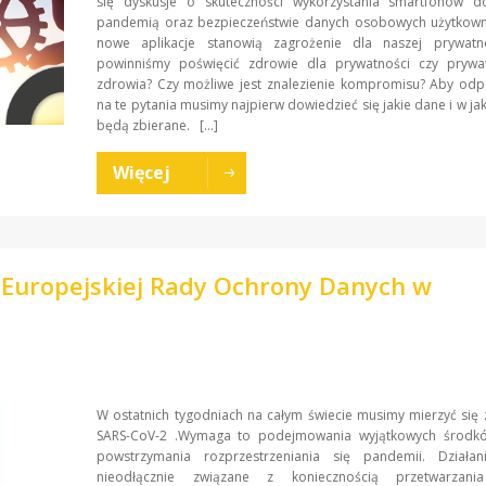
się dyskusje o skuteczności wykorzystania smartfonów d
pandemią oraz bezpieczeństwie danych osobowych użytkown
nowe aplikacje stanowią zagrożenie dla naszej prywatn
powinniśmy poświęcić zdrowie dla prywatności czy prywa
zdrowia? Czy możliwe jest znalezienie kompromisu? Aby odp
na te pytania musimy najpierw dowiedzieć się jakie dane i w jak
będą zbierane. […]
Więcej
Europejskiej Rady Ochrony Danych w
W ostatnich tygodniach na całym świecie musimy mierzyć się
SARS-CoV-2 .Wymaga to podejmowania wyjątkowych środk
powstrzymania rozprzestrzeniania się pandemii. Działa
nieodłącznie związane z koniecznością przetwarzani