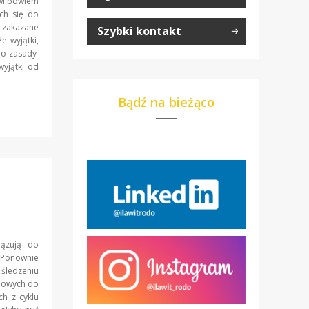
owi bowiem
ych się do
 zakazane
Szybki kontakt
 wyjątki,
 do zasady
wyjątki od
Bądź na bieżąco
iązują do
 Ponownie
 śledzeniu
bowych do
ch z cyklu