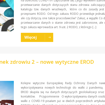
na obecność COVID-19 i zapoznanie się z jego wynikiem stan
przetwarzanie danych dotyczących stanu zdrowia zaliczając
katalogu tzw. danych wrażliwych, które co do zasady jest
przepisami RODO. Od tego zakazu RODO przewiduje jednakże
ale czy dotyczą one także pracodawców? Zakaz, a wyjątki Co
przetwarzanie danych o stanie zdrowia jest zabronione, ale 
tego zakazu wprowadza art. 9 ust. 2 RODO, z którego […]
Więcej
nek zdrowiu 2 – nowe wytyczne EROD
Kolejne wytyczne Europejskiej Rady Ochrony Danych naw
wykorzystywania nowych technologii do walki z pandemią.
EROD skupiła się na danych dotyczących geolokalizacji oraz
kontaktów. Przypomnienie O wykorzystywaniu danych oso
walki z COVID-19 pisałam już w dwóch poprzednich artykuła