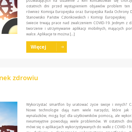
pozwalających na ustalenie z kim kontaktowali się chorz
ostatnich dni przed wystąpieniem objawów problem ten 
również Komisja Europejska oraz Europejska Rada Ochron
Stanowisko Państw Członkowskich i Komisji Europejskiej
świecie trwają prace nad zwalczeniem COVID-19. Jednym z dz
tworzenie i utrzymywanie aplikacji mobilnych, mających po
walce. Aplikacje te można […]
Więcej
nek zdrowiu
Wykorzystać smartfon by uratować życie swoje i innych? C
Nowe technologie dają nam wiele narzędzi, które jak 
wynalazków, mogą być dla użytkowników pomocą, ale wykor
nieumiejętnie powodują wiele problemów. W ostatnich dni
mówi się o aplikacjach wykorzystywanych do walki z COVID-19.