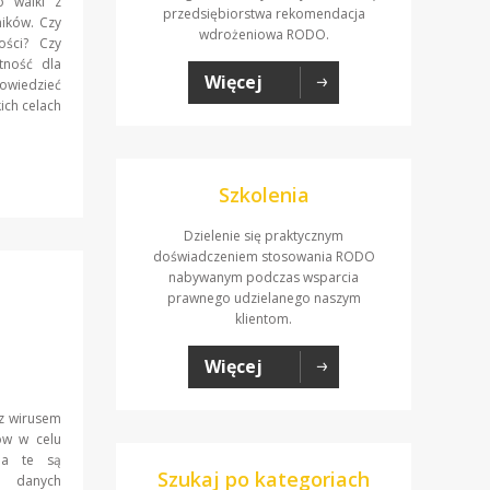
o walki z
przedsiębiorstwa rekomendacja
ików. Czy
wdrożeniowa RODO.
ości? Czy
tność dla
Więcej
owiedzieć
ich celach
Szkolenia
Dzielenie się praktycznym
doświadczeniem stosowania RODO
nabywanym podczas wsparcia
prawnego udzielanego naszym
klientom.
Więcej
 z wirusem
ów w celu
nia te są
Szukaj po kategoriach
a danych