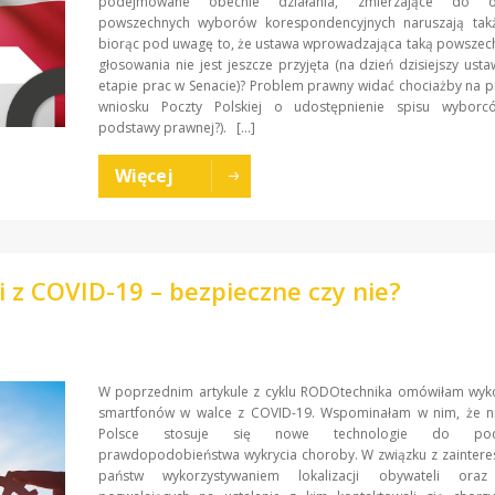
podejmowane obecnie działania, zmierzające do org
powszechnych wyborów korespondencyjnych naruszają ta
biorąc pod uwagę to, że ustawa wprowadzająca taką powszec
głosowania nie jest jeszcze przyjęta (na dzień dzisiejszy usta
etapie prac w Senacie)? Problem prawny widać chociażby na p
wniosku Poczty Polskiej o udostępnienie spisu wybor
podstawy prawnej?). […]
Więcej
 z COVID-19 – bezpieczne czy nie?
W poprzednim artykule z cyklu RODOtechnika omówiłam wyko
smartfonów w walce z COVID-19. Wspominałam w nim, że ni
Polsce stosuje się nowe technologie do podn
prawdopodobieństwa wykrycia choroby. W związku z zainter
państw wykorzystywaniem lokalizacji obywateli oraz 