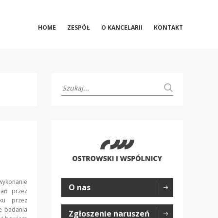
HOME
ZESPÓŁ
O KANCELARII
KONTAKT
wykonanie
O nas
ań przez
ku przez
e badania
Zgłoszenie naruszeń