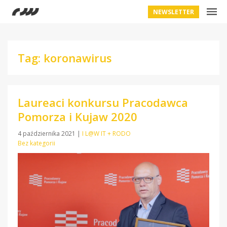
NEWSLETTER
Tag: koronawirus
Laureaci konkursu Pracodawca
Pomorza i Kujaw 2020
4 października 2021
|
I L@W IT + RODO
Bez kategorii