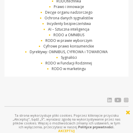
RODOtechnika
Prawo i innowacje
Decyje organu nadzorczego
Ochrona danych sygnalistów
Incydenty bezpieczeństwa
AI – Sztuczna inteligencja
RODO a OMNIBUS
RODO w prawie wyborczym
Cyfrowe prawo konsumenckie
Dyrektywy: OMNIBUS, CYFROWA i TOWAROWA
Sygnaliści
RODO w Fundacji Rodzinnej
RODO w marketingu
Ta strona wykorzystuje pliki cookies. Poprzez kliknięcie przycisku
© Ostrowski i Wspólnicy |
www.ostrowski.legal
| Wszystkie prawa zastrzeżone
„Akceptuj", bądź „X", wyrażasz zgodę na wykorzystywanie przez nas
plików cookies. Więcej o możliwościach zmiany ich ustawień, w tym
Licznik odwiedziń: 686659
ich wyłączenia, przeczytasz w naszej
Polityce prywatności.
AKCEPTUJ