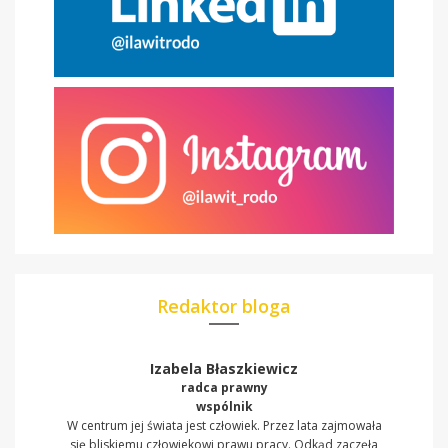
Redaktor bloga
Izabela Błaszkiewicz
radca prawny
wspólnik
W centrum jej świata jest człowiek. Przez lata zajmowała
się bliskiemu człowiekowi prawu pracy. Odkąd zaczęła