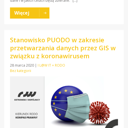
dane i w jakich celach będą zbierane. […]
Więcej
Stanowisko PUODO w zakresie
przetwarzania danych przez GIS w
związku z koronawirusem
28 marca 2020
|
I L@W IT + RODO
Bez kategorii