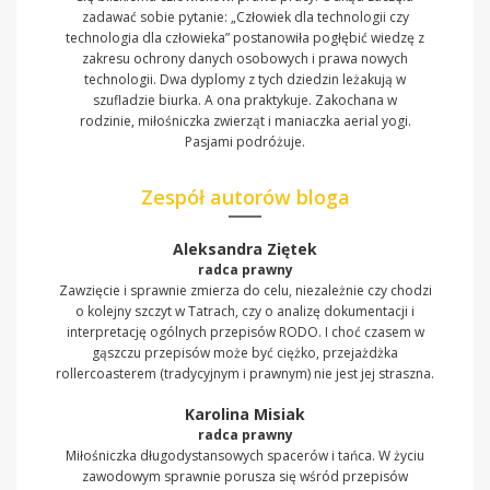
zadawać sobie pytanie: „Człowiek dla technologii czy
technologia dla człowieka” postanowiła pogłębić wiedzę z
zakresu ochrony danych osobowych i prawa nowych
technologii. Dwa dyplomy z tych dziedzin leżakują w
szufladzie biurka. A ona praktykuje. Zakochana w
rodzinie, miłośniczka zwierząt i maniaczka aerial yogi.
Pasjami podróżuje.
Zespół autorów bloga
Aleksandra Ziętek
radca prawny
Zawzięcie i sprawnie zmierza do celu, niezależnie czy chodzi
o kolejny szczyt w Tatrach, czy o analizę dokumentacji i
interpretację ogólnych przepisów RODO. I choć czasem w
gąszczu przepisów może być ciężko, przejażdżka
rollercoasterem (tradycyjnym i prawnym) nie jest jej straszna.
Karolina Misiak
radca prawny
Miłośniczka długodystansowych spacerów i tańca. W życiu
zawodowym sprawnie porusza się wśród przepisów