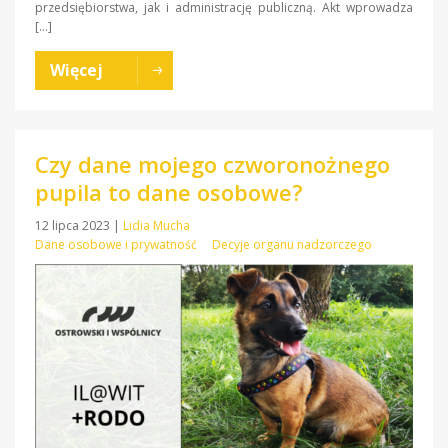
przedsiębiorstwa, jak i administrację publiczną. Akt wprowadza
[…]
Więcej
Czy dane mojego czworonożnego
pupila to dane osobowe?
12 lipca 2023
|
Lidia Mucha
Dane osobowe i prywatność
Decyje organu nadzorczego