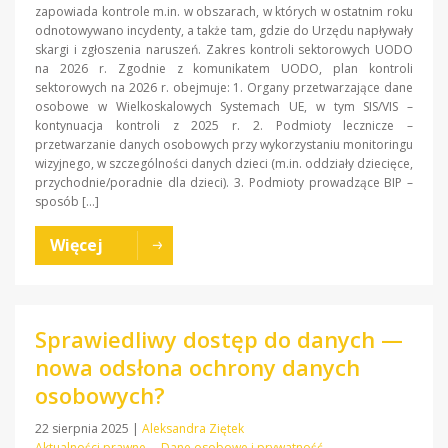
zapowiada kontrole m.in. w obszarach, w których w ostatnim roku
odnotowywano incydenty, a także tam, gdzie do Urzędu napływały
skargi i zgłoszenia naruszeń. Zakres kontroli sektorowych UODO
na 2026 r. Zgodnie z komunikatem UODO, plan kontroli
sektorowych na 2026 r. obejmuje: 1. Organy przetwarzające dane
osobowe w Wielkoskalowych Systemach UE, w tym SIS/VIS –
kontynuacja kontroli z 2025 r. 2. Podmioty lecznicze –
przetwarzanie danych osobowych przy wykorzystaniu monitoringu
wizyjnego, w szczególności danych dzieci (m.in. oddziały dziecięce,
przychodnie/poradnie dla dzieci). 3. Podmioty prowadzące BIP –
sposób […]
Więcej
Sprawiedliwy dostęp do danych —
nowa odsłona ochrony danych
osobowych?
22 sierpnia 2025
|
Aleksandra Ziętek
Aktualności prawne
Dane osobowe i prywatność