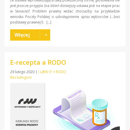
że ustawa wprowadzająca taką powszechną formę głosowania nie
jest jeszcze przyjęta (na dzień dzisiejszy ustawa jest na etapie prac
w Senacie)? Problem prawny widać chociażby na przykładzie
wniosku Poczty Polskiej o udostępnienie spisu wyborców (…bez
podstawy prawnej?). […]
Więcej
E-recepta a RODO
29 lutego 2020
|
I L@W IT + RODO
Bez kategorii