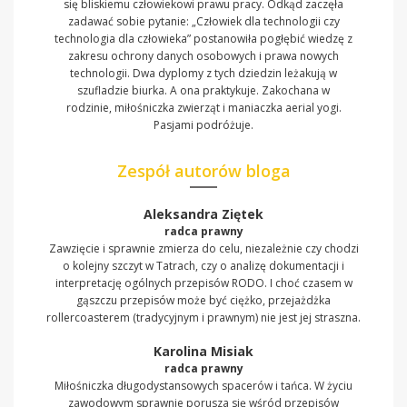
się bliskiemu człowiekowi prawu pracy. Odkąd zaczęła
zadawać sobie pytanie: „Człowiek dla technologii czy
technologia dla człowieka” postanowiła pogłębić wiedzę z
zakresu ochrony danych osobowych i prawa nowych
technologii. Dwa dyplomy z tych dziedzin leżakują w
szufladzie biurka. A ona praktykuje. Zakochana w
rodzinie, miłośniczka zwierząt i maniaczka aerial yogi.
Pasjami podróżuje.
Zespół autorów bloga
Aleksandra Ziętek
radca prawny
Zawzięcie i sprawnie zmierza do celu, niezależnie czy chodzi
o kolejny szczyt w Tatrach, czy o analizę dokumentacji i
interpretację ogólnych przepisów RODO. I choć czasem w
gąszczu przepisów może być ciężko, przejażdżka
rollercoasterem (tradycyjnym i prawnym) nie jest jej straszna.
Karolina Misiak
radca prawny
Miłośniczka długodystansowych spacerów i tańca. W życiu
zawodowym sprawnie porusza się wśród przepisów