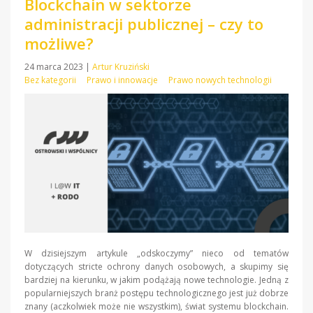
Blockchain w sektorze
administracji publicznej – czy to
możliwe?
24 marca 2023
|
Artur Kruziński
Bez kategorii
Prawo i innowacje
Prawo nowych technologii
W dzisiejszym artykule „odskoczymy” nieco od tematów
dotyczących stricte ochrony danych osobowych, a skupimy się
bardziej na kierunku, w jakim podążają nowe technologie. Jedną z
popularniejszych branż postępu technologicznego jest już dobrze
znany (aczkolwiek może nie wszystkim), świat systemu blockchain.