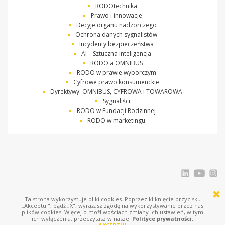
RODOtechnika
Prawo i innowacje
Decyje organu nadzorczego
Ochrona danych sygnalistów
Incydenty bezpieczeństwa
AI – Sztuczna inteligencja
RODO a OMNIBUS
RODO w prawie wyborczym
Cyfrowe prawo konsumenckie
Dyrektywy: OMNIBUS, CYFROWA i TOWAROWA
Sygnaliści
RODO w Fundacji Rodzinnej
RODO w marketingu
Ta strona wykorzystuje pliki cookies. Poprzez kliknięcie przycisku
© Ostrowski i Wspólnicy |
www.ostrowski.legal
| Wszystkie prawa zastrzeżone
„Akceptuj", bądź „X", wyrażasz zgodę na wykorzystywanie przez nas
plików cookies. Więcej o możliwościach zmiany ich ustawień, w tym
Licznik odwiedziń: 687771
ich wyłączenia, przeczytasz w naszej
Polityce prywatności.