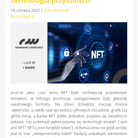
technologia przyszłości?
16 czerwca 2023
|
Artur Kruziński
Bez kategorii
Jeszcze jakiś czas temu NFT było nadzwyczaj popularnym
tematem, w którego promocję zaangażowane były gwiazdy
światowego formatu. Na dzień dzisiejszy (raczej) można
stwierdzić, iż wielki szał sprzedaży cyfrowych obrazków, grafik czy
gifów minął, a bańka NFT pękła. Jednakże, pojawia się zasadnicze
pytanie, czy potencjał wykorzystania tej technologii zmalał? Czym
jest NFT? NFT („non-fungible token”), w tłumaczeniu na język polski,
jest to tzw. „niewymienialny token” będący unikalnym elementem