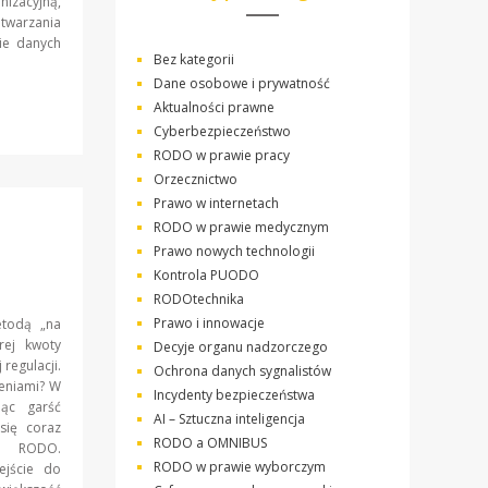
nizacyjną,
twarzania
ie danych
Bez kategorii
Dane osobowe i prywatność
Aktualności prawne
Cyberbezpieczeństwo
RODO w prawie pracy
Orzecznictwo
Prawo w internetach
RODO w prawie medycznym
Prawo nowych technologii
Kontrola PUODO
RODOtechnika
Prawo i innowacje
etodą „na
rej kwoty
Decyje organu nadzorczego
regulacji.
Ochrona danych sygnalistów
zeniami? W
Incydenty bezpieczeństwa
ąc garść
AI – Sztuczna inteligencja
ię coraz
RODO a OMNIBUS
ch RODO.
RODO w prawie wyborczym
ejście do