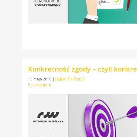
Konkretność zgody – czyli konkret
15 maja 2018
|
I L@W IT + RODO
Bez kategorii