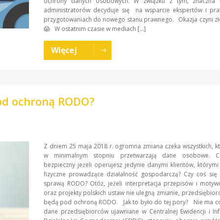
ochrony danych osobowych. W związku z tym, znaczna 
administratorów decyduje się na wsparcie ekspertów i pr
przygotowaniach do nowego stanu prawnego. Okazja czyni zł
😱 W ostatnim czasie w mediach […]
Więcej
pod ochroną RODO?
Z dniem 25 maja 2018 r. ogromna zmiana czeka wszystkich, k
w minimalnym stopniu przetwarzają dane osobowe. Cz
bezpieczny jeżeli operujesz jedynie danymi klientów, którym
fizyczne prowadzące działalność gospodarczą? Czy coś się 
sprawą RODO? Otóż, jeżeli interpretacja przepisów i mot
oraz projekty polskich ustaw nie ulegną zmianie, przedsiębior
będą pod ochroną RODO. Jak to było do tej pory? Nie ma co
dane przedsiębiorców ujawniane w Centralnej Ewidencji i In