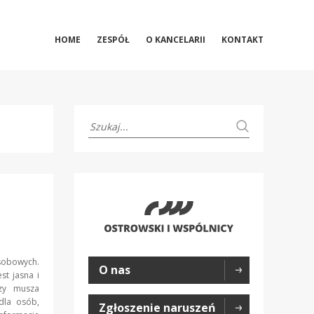
HOME
ZESPÓŁ
O KANCELARII
KONTAKT
sobowych.
O nas
st jasna i
rzy musza
dla osób,
Zgłoszenie naruszeń