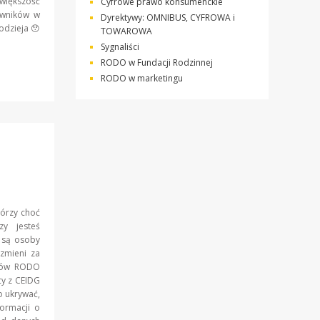
większość
Cyfrowe prawo konsumenckie
awników w
Dyrektywy: OMNIBUS, CYFROWA i
odzieja 😯
TOWAROWA
Sygnaliści
RODO w Fundacji Rodzinnej
RODO w marketingu
tórzy choć
y jesteś
i są osoby
zmieni za
ywów RODO
cy z CEIDG
 ukrywać,
formacji o