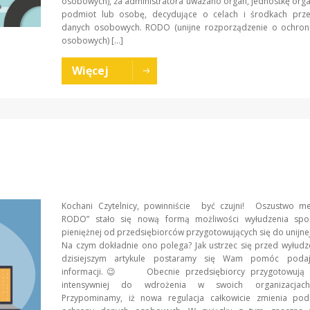
osobowych), za administratora uważano organ, jednostkę orga
podmiot lub osobę, decydujące o celach i środkach prze
danych osobowych. RODO (unijne rozporządzenie o ochron
osobowych) […]
Więcej
Kochani Czytelnicy, powinniście być czujni! Oszustwo m
RODO” stało się nową formą możliwości wyłudzenia spo
pieniężnej od przedsiębiorców przygotowujących się do unijnej 
Na czym dokładnie ono polega? Jak ustrzec się przed wyłud
dzisiejszym artykule postaramy się Wam pomóc podaj
informacji.😉 Obecnie przedsiębiorcy przygotowują s
intensywniej do wdrożenia w swoich organizacja
Przypominamy, iż nowa regulacja całkowicie zmienia pod