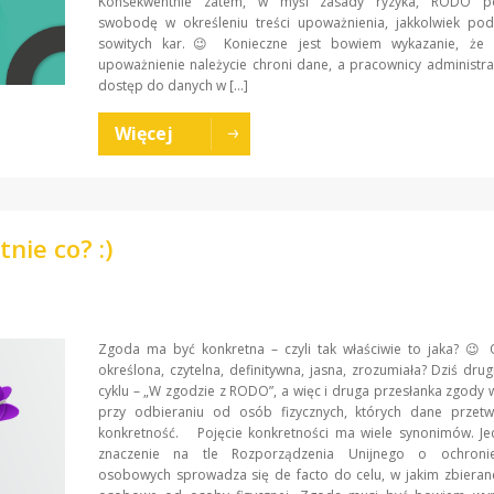
Konsekwentnie zatem, w myśl zasady ryzyka, RODO po
swobodę w określeniu treści upoważnienia, jakkolwiek po
sowitych kar.😉 Konieczne jest bowiem wykazanie, że 
upoważnienie należycie chroni dane, a pracownicy administr
dostęp do danych w […]
Więcej
nie co? :)
Zgoda ma być konkretna – czyli tak właściwie to jaka? 😉 
określona, czytelna, definitywna, jasna, zrozumiała? Dziś drugi
cyklu – „W zgodzie z RODO”, a więc i druga przesłanka zgod
przy odbieraniu od osób fizycznych, których dane przet
konkretność. Pojęcie konkretności ma wiele synonimów. Je
znaczenie na tle Rozporządzenia Unijnego o ochroni
osobowych sprowadza się de facto do celu, w jakim zbieran