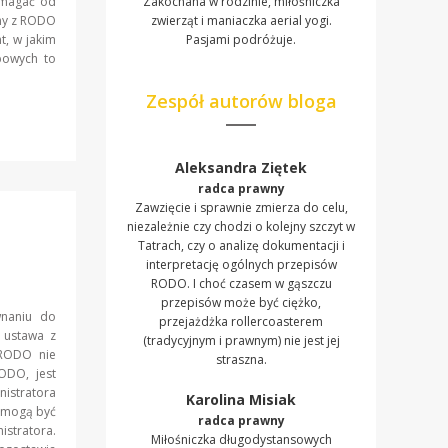
ymagać od
Zakochana w rodzinie, miłośniczka
dny z RODO
zwierząt i maniaczka aerial yogi.
, w jakim
Pasjami podróżuje.
bowych to
Zespół autorów bloga
Aleksandra Ziętek
radca prawny
Zawzięcie i sprawnie zmierza do celu,
niezależnie czy chodzi o kolejny szczyt w
Tatrach, czy o analizę dokumentacji i
interpretację ogólnych przepisów
RODO. I choć czasem w gąszczu
przepisów może być ciężko,
wnaniu do
przejażdżka rollercoasterem
k ustawa z
(tradycyjnym i prawnym) nie jest jej
 RODO nie
straszna.
RODO, jest
istratora
Karolina Misiak
a mogą być
radca prawny
tratora.
Miłośniczka długodystansowych