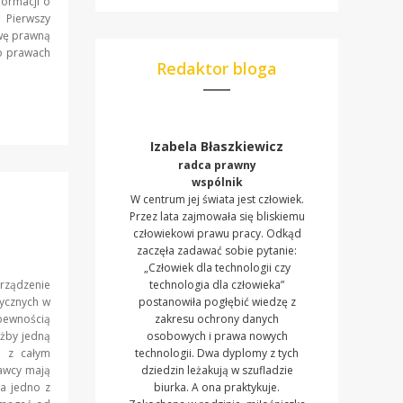
formacji o
 Pierwszy
awę prawną
 o prawach
Redaktor bloga
Izabela Błaszkiewicz
radca prawny
wspólnik
W centrum jej świata jest człowiek.
Przez lata zajmowała się bliskiemu
człowiekowi prawu pracy. Odkąd
zaczęła zadawać sobie pytanie:
„Człowiek dla technologii czy
rządzenie
technologia dla człowieka”
zycznych w
postanowiła pogłębić wiedzę z
ewnością
zakresu ochrony danych
ażby jedną
osobowych i prawa nowych
h z całym
technologii. Dwa dyplomy z tych
awcy mają
dziedzin leżakują w szufladzie
na jedno z
biurka. A ona praktykuje.