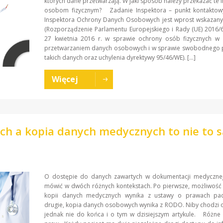
których dane przetwarzają. W jaki sposób należy przekazać te 
osobom fizycznym? Zadanie Inspektora – punkt kontakto
Inspektora Ochrony Danych Osobowych jest wprost wskaza
(Rozporządzenie Parlamentu Europejskiego i Rady (UE) 2016/
27 kwietnia 2016 r. w sprawie ochrony osób fizycznych w 
przetwarzaniem danych osobowych i w sprawie swobodnego 
takich danych oraz uchylenia dyrektywy 95/46/WE). […]
Więcej
ch a kopia danych medycznych to nie to 
O dostępie do danych zawartych w dokumentacji medyczn
mówić w dwóch różnych kontekstach. Po pierwsze, możliwość
kopii danych medycznych wynika z ustawy o prawach pac
drugie, kopia danych osobowych wynika z RODO. Niby chodzi 
jednak nie do końca i o tym w dzisiejszym artykule. Różne