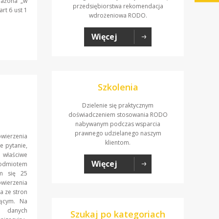
rażona „w
przedsiębiorstwa rekomendacja
rt 6 ust 1
wdrożeniowa RODO.
Więcej
Szkolenia
Dzielenie się praktycznym
doświadczeniem stosowania RODO
nabywanym podczas wsparcia
prawnego udzielanego naszym
wierzenia
klientom.
e pytanie,
 właściwe
Więcej
odmiotem
ym się 25
owierzenia
a ze stron
jącym. Na
e danych
Szukaj po kategoriach