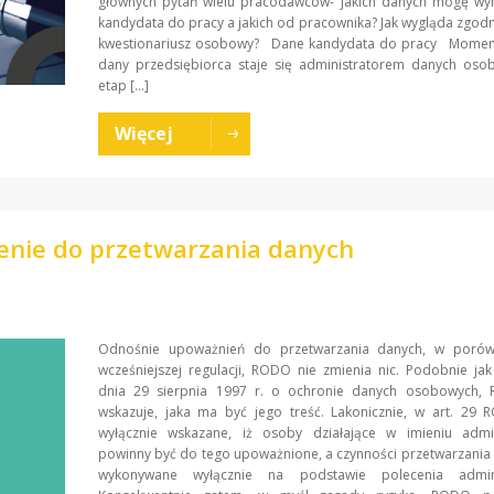
głównych pytań wielu pracodawców- jakich danych mogę w
kandydata do pracy a jakich od pracownika? Jak wygląda zgo
kwestionariusz osobowy? Dane kandydata do pracy Moment
dany przedsiębiorca staje się administratorem danych oso
etap […]
Więcej
enie do przetwarzania danych
Odnośnie upoważnień do przetwarzania danych, w poró
wcześniejszej regulacji, RODO nie zmienia nic. Podobnie ja
dnia 29 sierpnia 1997 r. o ochronie danych osobowych,
wskazuje, jaka ma być jego treść. Lakonicznie, w art. 29 
wyłącznie wskazane, iż osoby działające w imieniu admin
powinny być do tego upoważnione, a czynności przetwarzani
wykonywane wyłącznie na podstawie polecenia adminis