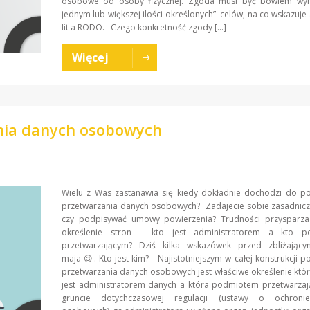
osobowe od osoby fizycznej. Zgoda musi być bowiem wy
jednym lub większej ilości określonych” celów, na co wskazuje a
lit a RODO. Czego konkretność zgody […]
Więcej
nia danych osobowych
Wielu z Was zastanawia się kiedy dokładnie dochodzi do po
przetwarzania danych osobowych? Zadajecie sobie zasadnicz
czy podpisywać umowy powierzenia? Trudności przysparza
określenie stron – kto jest administratorem a kto p
przetwarzającym? Dziś kilka wskazówek przed zbliżając
maja 😉. Kto jest kim? Najistotniejszym w całej konstrukcji p
przetwarzania danych osobowych jest właściwe określenie któr
jest administratorem danych a która podmiotem przetwarza
gruncie dotychczasowej regulacji (ustawy o ochroni