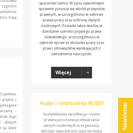
zostawia
spacerów i tańca. W życiu zawodowym
d rygorem
sprawnie porusza się wśród przepisów
udzielone
prawnych, w szczególności w zakresie
atora mają
prawa pracy oraz ochrony danych
osobowych. Posiada także wiedzę w
dziedzinie szeroko pojętego prawa
oświatowego, w szczególności w
zakresie spraw ze stosunku pracy oraz
praw i obowiązków wynikających z
zatrudnienia nauczycieli.
Więcej
Oczywista,
 artykuł z
Audyt i wdrożenia RODO
y wymagana
warzamy –
Kompleksowa weryfikacja i ocena
dnak jego
prawna procesów przetwarzania
e danych
danych osobowych w organizacji,
e są dane
którego owocem jest szyta na miarę