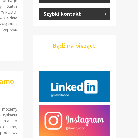
informacje
wy Status
ny w RODO
Szybki kontakt
679 z dnia
związku z
przepływu
Bądź na bieżąco
samo
ej możemy
 uzyskania
jenta. Po
o to samo,
 podstawy