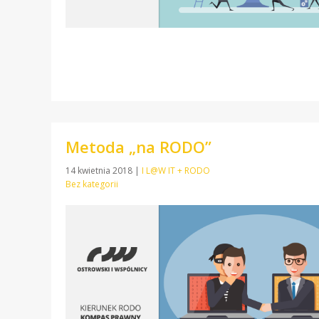
Metoda „na RODO”
14 kwietnia 2018
|
I L@W IT + RODO
Bez kategorii