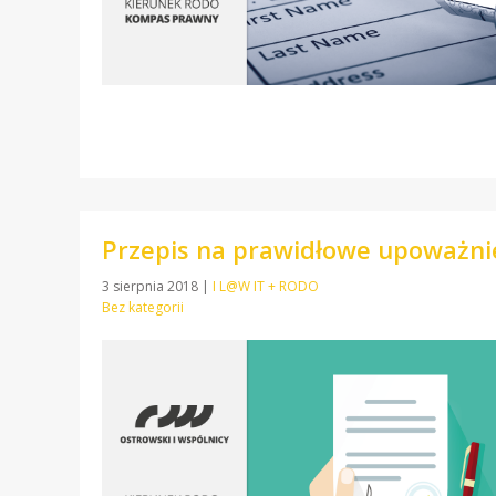
Przepis na prawidłowe upoważni
3 sierpnia 2018
|
I L@W IT + RODO
Bez kategorii