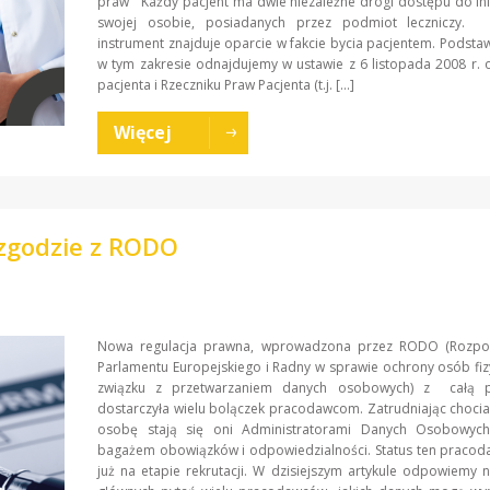
praw Każdy pacjent ma dwie niezależne drogi dostępu do in
swojej osobie, posiadanych przez podmiot leczniczy.
instrument znajduje oparcie w fakcie bycia pacjentem. Podst
w tym zakresie odnajdujemy w ustawie z 6 listopada 2008 r.
pacjenta i Rzeczniku Praw Pacjenta (t.j. […]
Więcej
zgodzie z RODO
Nowa regulacja prawna, wprowadzona przez RODO (Rozpo
Parlamentu Europejskiego i Radny w sprawie ochrony osób fi
związku z przetwarzaniem danych osobowych) z całą p
dostarczyła wielu bolączek pracodawcom. Zatrudniając choci
osobę stają się oni Administratorami Danych Osobowyc
bagażem obowiązków i odpowiedzialności. Status ten pracod
już na etapie rekrutacji. W dzisiejszym artykule odpowiemy 