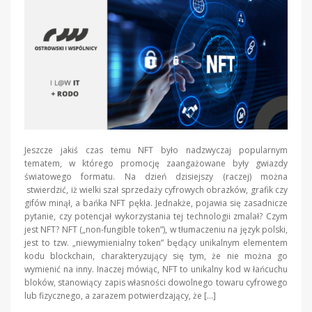
Jeszcze jakiś czas temu NFT było nadzwyczaj popularnym
tematem, w którego promocję zaangażowane były gwiazdy
światowego formatu. Na dzień dzisiejszy (raczej) można
stwierdzić, iż wielki szał sprzedaży cyfrowych obrazków, grafik czy
gifów minął, a bańka NFT pękła. Jednakże, pojawia się zasadnicze
pytanie, czy potencjał wykorzystania tej technologii zmalał? Czym
jest NFT? NFT („non-fungible token”), w tłumaczeniu na język polski,
jest to tzw. „niewymienialny token” będący unikalnym elementem
kodu blockchain, charakteryzujący się tym, że nie można go
wymienić na inny. Inaczej mówiąc, NFT to unikalny kod w łańcuchu
bloków, stanowiący zapis własności dowolnego towaru cyfrowego
lub fizycznego, a zarazem potwierdzający, że […]