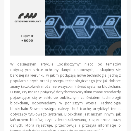
W dzisiejszym artykule „odskoczymy” nieco od tematów
dotyczących stricte ochrony danych osobowych, a skupimy się
bardziej na kierunku, w jakim podążają nowe technologie. Jedną z
popularniejszych branż postępu technologicznego jest już dobrze
znany (aczkolwiek może nie wszystkim), świat systemu blockchain.
O tym, czy można połączyć dotychczas wszystkim znane standardy
pojawiające się w sektorze publicznym ze światem technologii
blockchain, odpowiadamy w poniższym wpisie. Technologia
blockchain Słowem wstępu należy choć trochę przybliżyć temat
dotyczący tytułowego systemu. Blockchain jest niczym innym, jak
łańcuchem bloków, czyli zdecentralizowaną, rozproszoną bazą
danych, która rejestruje, przechowuje i przesyła informacje o
transakcjach dokonanych w Internecie za pomocą tej […]