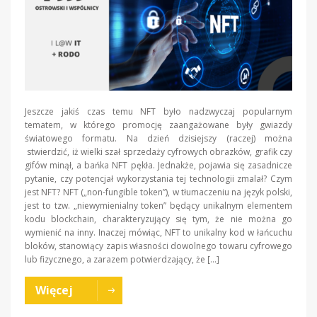
Jeszcze jakiś czas temu NFT było nadzwyczaj popularnym
tematem, w którego promocję zaangażowane były gwiazdy
światowego formatu. Na dzień dzisiejszy (raczej) można
stwierdzić, iż wielki szał sprzedaży cyfrowych obrazków, grafik czy
gifów minął, a bańka NFT pękła. Jednakże, pojawia się zasadnicze
pytanie, czy potencjał wykorzystania tej technologii zmalał? Czym
jest NFT? NFT („non-fungible token”), w tłumaczeniu na język polski,
jest to tzw. „niewymienialny token” będący unikalnym elementem
kodu blockchain, charakteryzujący się tym, że nie można go
wymienić na inny. Inaczej mówiąc, NFT to unikalny kod w łańcuchu
bloków, stanowiący zapis własności dowolnego towaru cyfrowego
lub fizycznego, a zarazem potwierdzający, że […]
Więcej