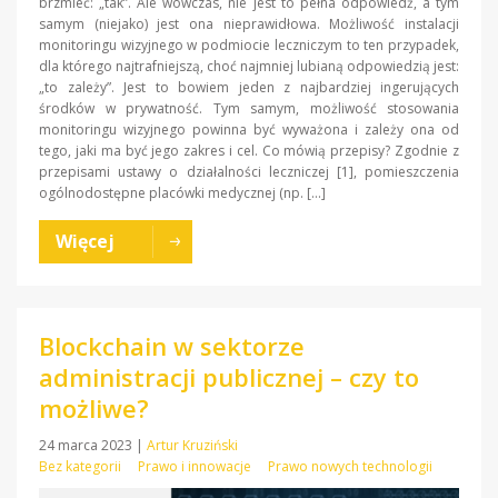
brzmieć: „tak”. Ale wówczas, nie jest to pełna odpowiedź, a tym
samym (niejako) jest ona nieprawidłowa. Możliwość instalacji
monitoringu wizyjnego w podmiocie leczniczym to ten przypadek,
dla którego najtrafniejszą, choć najmniej lubianą odpowiedzią jest:
„to zależy”. Jest to bowiem jeden z najbardziej ingerujących
środków w prywatność. Tym samym, możliwość stosowania
monitoringu wizyjnego powinna być wyważona i zależy ona od
tego, jaki ma być jego zakres i cel. Co mówią przepisy? Zgodnie z
przepisami ustawy o działalności leczniczej [1], pomieszczenia
ogólnodostępne placówki medycznej (np. […]
Więcej
Blockchain w sektorze
administracji publicznej – czy to
możliwe?
24 marca 2023
|
Artur Kruziński
Bez kategorii
Prawo i innowacje
Prawo nowych technologii