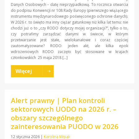
Danych Osobowych – datę nieprzypadkową. To rocznica otwarcia
do podpisu Konwencji nr 108 Rady Europy (pierwszego wiążącego
instrumentu międzynarodowego poświęconego ochronie danych).
W 2026 r. to święto ma inny ciężar gatunkowy niż kilka lat temu: nie
chodzi już o to „czy RODO dotyczy mojej organizacji?”, tylko o to,
czy potrafimy zarządzać danymi w świecie, w którym
przetwarzanie jest stałe, wielokanałowe i coraz częściej
zautomatyzowane? RODO: jeden akt, ale kilka epok
wdrożeniowych RODO zaczęło być stosowane w krajach
członkowskich 25 maja 2018 […]
Więcej
Alert prawny | Plan kontroli
sektorowych UODO na 2026 r. –
obszary szczególnego
zainteresowania PUODO w 2026
12 stycznia 2026
|
Karolina Misiak