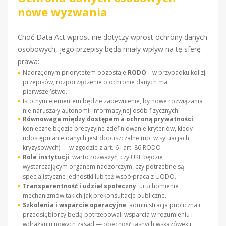
nowe wyzwania
Choć Data Act wprost nie dotyczy wprost ochrony danych
osobowych, jego przepisy będą miały wpływ na tę sferę
prawa:
Nadrzędnym priorytetem pozostaje
RODO
– w przypadku kolizji
przepisów, rozporządzenie o ochronie danych ma
pierwszeństwo.
Istotnym elementem będzie zapewnienie, by nowe rozwiązania
nie naruszały autonomii informacyjnej osób fizycznych.
Równowaga między dostępem a ochroną prywatności
:
konieczne będzie precyzyjne zdefiniowanie kryteriów, kiedy
udostępnianie danych jest dopuszczalne (np. w sytuacjach
kryzysowych) — w zgodzie z art. 6 i art. 86 RODO
Role instytucji
: warto rozważyć, czy UKE będzie
wystarczającym organem nadzorczym, czy potrzebne są
specjalistyczne jednostki lub też współpraca z UODO.
Transparentność i udział społeczny
: uruchomienie
mechanizmów takich jak prekonsultacje publiczne.
Szkolenia i wsparcie operacyjne
: administracja publiczna i
przedsiębiorcy będą potrzebowali wsparcia w rozumieniu i
wdrażaniu nowych zasad — obecność jasnych wskazówek i