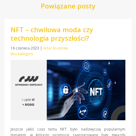
Powiązane posty
NFT – chwilowa moda czy
technologia przyszłości?
16 czerwca 2023
|
Artur Kruziński
Bez kategorii
Jeszcze jakiś czas temu NFT było nadzwyczaj popularnym
tematem, w którego promocję zaangażowane były gwiazdy