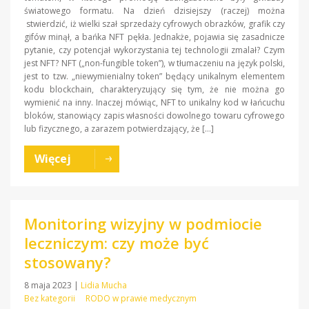
światowego formatu. Na dzień dzisiejszy (raczej) można
stwierdzić, iż wielki szał sprzedaży cyfrowych obrazków, grafik czy
gifów minął, a bańka NFT pękła. Jednakże, pojawia się zasadnicze
pytanie, czy potencjał wykorzystania tej technologii zmalał? Czym
jest NFT? NFT („non-fungible token”), w tłumaczeniu na język polski,
jest to tzw. „niewymienialny token” będący unikalnym elementem
kodu blockchain, charakteryzujący się tym, że nie można go
wymienić na inny. Inaczej mówiąc, NFT to unikalny kod w łańcuchu
bloków, stanowiący zapis własności dowolnego towaru cyfrowego
lub fizycznego, a zarazem potwierdzający, że […]
Więcej
Monitoring wizyjny w podmiocie
leczniczym: czy może być
stosowany?
8 maja 2023
|
Lidia Mucha
Bez kategorii
RODO w prawie medycznym