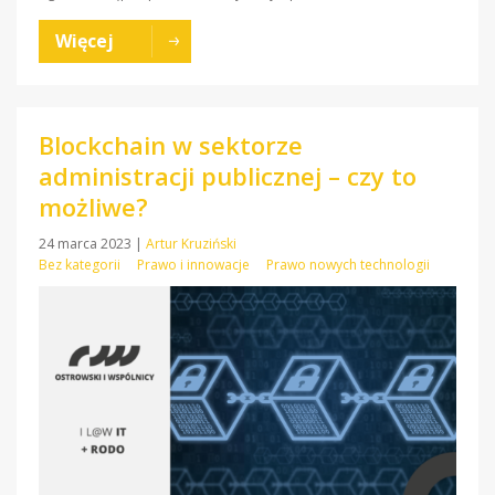
Więcej
Blockchain w sektorze
administracji publicznej – czy to
możliwe?
24 marca 2023
|
Artur Kruziński
Bez kategorii
Prawo i innowacje
Prawo nowych technologii