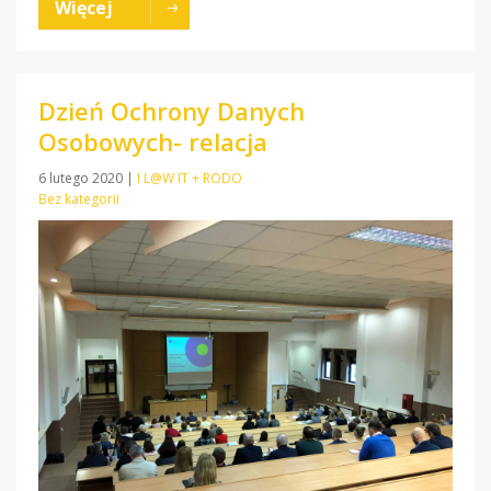
Więcej
Dzień Ochrony Danych
Osobowych- relacja
6 lutego 2020
|
I L@W IT + RODO
Bez kategorii