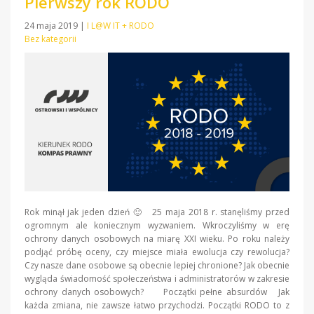
Pierwszy rok RODO
24 maja 2019
|
I L@W IT + RODO
Bez kategorii
Rok minął jak jeden dzień 🙂 25 maja 2018 r. stanęliśmy przed
ogromnym ale koniecznym wyzwaniem. Wkroczyliśmy w erę
ochrony danych osobowych na miarę XXI wieku. Po roku należy
podjąć próbę oceny, czy miejsce miała ewolucja czy rewolucja?
Czy nasze dane osobowe są obecnie lepiej chronione? Jak obecnie
wygląda świadomość społeczeństwa i administratorów w zakresie
ochrony danych osobowych? Początki pełne absurdów Jak
każda zmiana, nie zawsze łatwo przychodzi. Początki RODO to z