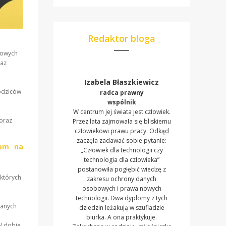
Redaktor bloga
bowych
raz
Izabela Błaszkiewicz
odziców
radca prawny
wspólnik
W centrum jej świata jest człowiek.
oraz
Przez lata zajmowała się bliskiemu
człowiekowi prawu pracy. Odkąd
zaczęła zadawać sobie pytanie:
tem na
„Człowiek dla technologii czy
technologia dla człowieka”
postanowiła pogłębić wiedzę z
 których
zakresu ochrony danych
osobowych i prawa nowych
technologii. Dwa dyplomy z tych
wanych
dziedzin leżakują w szufladzie
biurka. A ona praktykuje.
W dobie