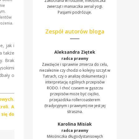
Zakochana w rodzinie, miłośniczka
nie
zwierząt i maniaczka aerial yogi.
wym.
Pasjami podróżuje.
ydentów
rożenia.
Zespół autorów bloga
, jak i
Aleksandra Ziętek
a także
radca prawny
y. Brak
Zawzięcie i sprawnie zmierza do celu,
ysokimi
niezależnie czy chodzi o kolejny szczyt w
dbały o
Tatrach, czy o analizę dokumentacji i
interpretację ogólnych przepisów
RODO. I choć czasem w gąszczu
przepisów może być ciężko,
owych.
przejażdżka rollercoasterem
(tradycyjnym i prawnym) nie jest jej
oli. A
straszna.
 się do
Karolina Misiak
radca prawny
Miłośniczka długodystansowych