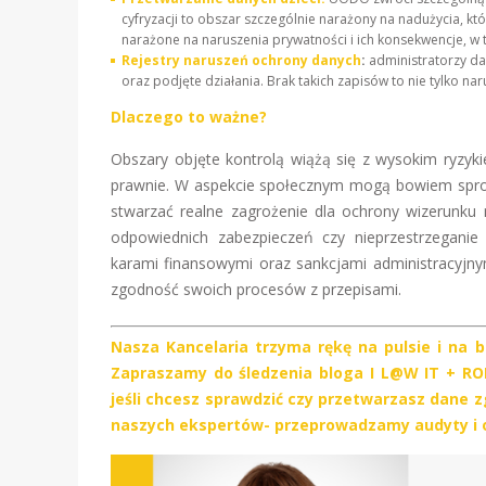
cyfryzacji to obszar szczególnie narażony na nadużycia, k
narażone na naruszenia prywatności i ich konsekwencje, w
Rejestry naruszeń ochrony danych
:
administratorzy da
oraz podjęte działania. Brak takich zapisów to nie tylko n
Dlaczego to ważne?
Obszary objęte kontrolą wiążą się z wysokim ryzyk
prawnie. W aspekcie społecznym mogą bowiem sprowa
stwarzać realne zagrożenie dla ochrony wizerunku
odpowiednich zabezpieczeń czy nieprzestrzegani
karami finansowymi oraz sankcjami administracyjnym
zgodność swoich procesów z przepisami.
Nasza Kancelaria trzyma rękę na pulsie i na 
Zapraszamy do śledzenia bloga I L@W IT + ROD
jeśli chcesz sprawdzić czy przetwarzasz dane zg
naszych ekspertów- przeprowadzamy audyty i 