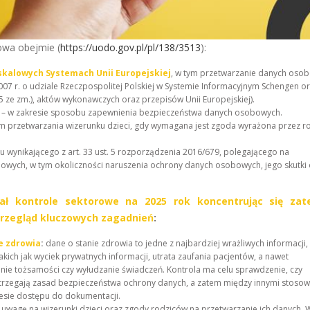
owa obejmie (
https://uodo.gov.pl/pl/138/3513
):
skalowych Systemach Unii Europejskiej
, w tym przetwarzanie danych oso
007 r. o udziale Rzeczpospolitej Polskiej w Systemie Informacyjnym Schengen o
 ze zm.), aktów wykonawczych oraz przepisów Unii Europejskiej).
a
– w zakresie sposobu zapewnienia bezpieczeństwa danych osobowych.
m przetwarzania wizerunku dzieci, gdy wymagana jest zgoda wyrażona przez r
ku wynikającego z art. 33 ust. 5 rozporządzenia 2016/679, polegającego na
wych, w tym okoliczności naruszenia ochrony danych osobowych, jego skutki 
ł kontrole sektorowe na 2025 rok koncentrując się za
przegląd kluczowych zagadnień
:
e zdrowia
:
dane o stanie zdrowia to jedne z najbardziej wrażliwych informacji,
ch jak wyciek prywatnych informacji, utrata zaufania pacjentów, a nawet
anie tożsamości czy wyłudzanie świadczeń. Kontrola ma celu sprawdzenie, czy
trzegają zasad bezpieczeństwa ochrony danych, a zatem między innymi stoso
resie dostępu do dokumentacji.
wagę na wizerunki dzieci oraz zgody rodziców na przetwarzanie ich danych. 