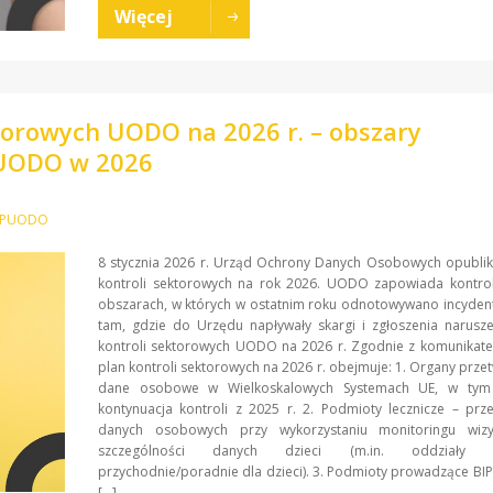
Więcej
ktorowych UODO na 2026 r. – obszary
PUODO w 2026
a PUODO
8 stycznia 2026 r. Urząd Ochrony Danych Osobowych opublik
kontroli sektorowych na rok 2026. UODO zapowiada kontrol
obszarach, w których w ostatnim roku odnotowywano incydent
tam, gdzie do Urzędu napływały skargi i zgłoszenia narusz
kontroli sektorowych UODO na 2026 r. Zgodnie z komunika
plan kontroli sektorowych na 2026 r. obejmuje: 1. Organy prze
dane osobowe w Wielkoskalowych Systemach UE, w tym 
kontynuacja kontroli z 2025 r. 2. Podmioty lecznicze – prz
danych osobowych przy wykorzystaniu monitoringu wiz
szczególności danych dzieci (m.in. oddziały dz
przychodnie/poradnie dla dzieci). 3. Podmioty prowadzące BI
[…]