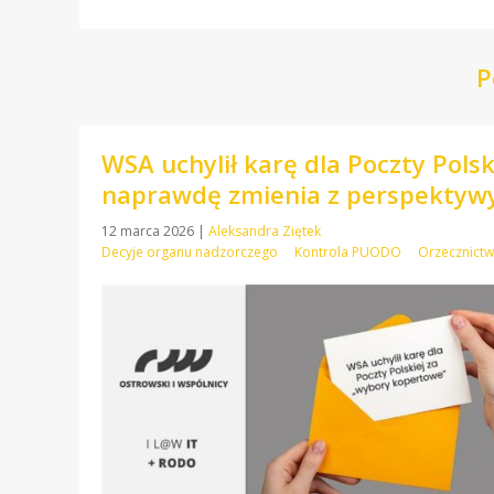
P
WSA uchylił karę dla Poczty Pols
naprawdę zmienia z perspekty
12 marca 2026
|
Aleksandra Ziętek
Decyje organu nadzorczego
Kontrola PUODO
Orzecznict