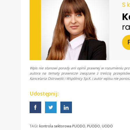
Wpis nie stanowi porady ani opinii prawnej w rozumieniu pr
autora na tematy prawnicze związane z treścią przepisów 
Kancelaria Ostrowski i Wspólnicy Sp.K. i autor wpisu nie pon
Udostępnij:
TAGI:
kontrola sektorowa PUODO
,
PUODO
,
UODO