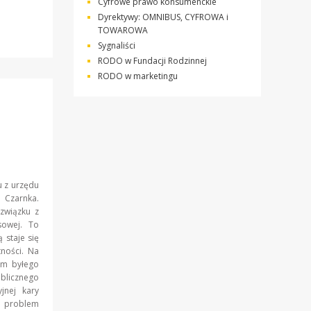
Cyfrowe prawo konsumenckie
Dyrektywy: OMNIBUS, CYFROWA i
TOWAROWA
Sygnaliści
RODO w Fundacji Rodzinnej
RODO w marketingu
 z urzędu
 Czarnka.
związku z
sowej. To
 staje się
ności. Na
łem byłego
blicznego
jnej kary
 problem