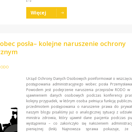
Więcej
ec posła– kolejne naruszenie ochrony
icznym
PUODO
Urząd Ochrony Danych Osobowych poinformował o wszczęciu
postępowania administracyjnego wobec posła Przemysława
Powodem jest podejrzenie naruszenia przepisów RODO w 
ujawnieniem danych osobowych podczas konferencji pra
kolejny przypadek, w którym osoba pełniąca funkcję publiczną
przedmiotem postępowania o naruszenie prawa do prywat
naszym blogu pisaliśmy już o analogicznej sytuacji z udzia
ministra zdrowia, który ujawnił dane pacjenta podczas pu
wystąpienia – co zakończyło się nałożeniem administracy
pieniężnej (link). Najnowsza sprawa pokazuje, że