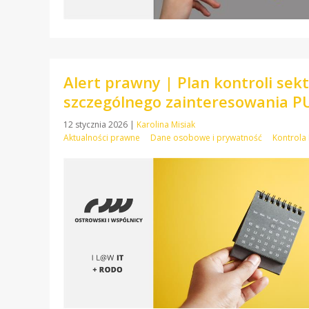
Alert prawny | Plan kontroli se
szczególnego zainteresowania 
12 stycznia 2026
|
Karolina Misiak
Aktualności prawne
Dane osobowe i prywatność
Kontrol