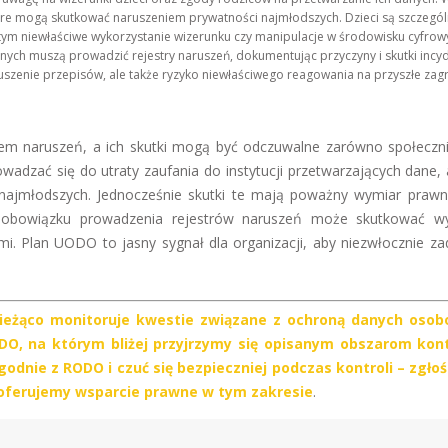
tóre mogą skutkować naruszeniem prywatności najmłodszych. Dzieci są szczegól
 tym niewłaściwe wykorzystanie wizerunku czy manipulacje w środowisku cyfro
nych muszą prowadzić rejestry naruszeń, dokumentując przyczyny i skutki inc
aruszenie przepisów, ale także ryzyko niewłaściwego reagowania na przyszłe zag
iem naruszeń, a ich skutki mogą być odczuwalne zarówno społecznie
dzać się do utraty zaufania do instytucji przetwarzających dane, 
 najmłodszych. Jednocześnie skutki te mają poważny wymiar prawn
e obowiązku prowadzenia rejestrów naruszeń może skutkować w
i. Plan UODO to jasny sygnał dla organizacji, aby niezwłocznie za
bieżąco monitoruje kwestie związane z ochroną danych osob
O, na którym bliżej przyjrzymy się opisanym obszarom kontr
odnie z RODO i czuć się bezpieczniej podczas kontroli – zgłoś
oferujemy wsparcie prawne w tym zakresie
.