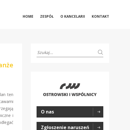
HOME
ZESPÓŁ
O KANCELARII
KONTAKT
anże
lan ten
tawami
rzegają
O nas
iczne i
odlegać
Zgłoszenie naruszeń