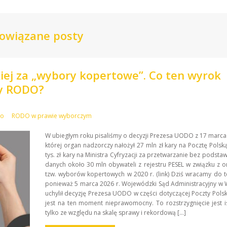
owiązane posty
kiej za „wybory kopertowe”. Co ten wyrok
wy RODO?
wo
RODO w prawie wyborczym
W ubiegłym roku pisaliśmy o decyzji Prezesa UODO z 17 marca 
której organ nadzorczy nałożył 27 mln zł kary na Pocztę Polsk
tys. zł kary na Ministra Cyfryzacji za przetwarzanie bez podsta
danych około 30 mln obywateli z rejestru PESEL w związku z o
tzw. wyborów kopertowych w 2020 r. (link) Dziś wracamy do t
ponieważ 5 marca 2026 r. Wojewódzki Sąd Administracyjny w
uchylił decyzję Prezesa UODO w części dotyczącej Poczty Polsk
jest na ten moment nieprawomocny. To rozstrzygnięcie jest i
tylko ze względu na skalę sprawy i rekordową […]