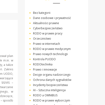
Bez kategorii
Dane osobowe i prywatność
Aktualności prawne
Cyberbezpieczeństwo
RODO w prawie pracy
Orzecznictwo
Prawo w internetach
RODO w prawie medycznym
Prawo nowych technologii
ował plan
Kontrola PUODO
e m.in. w
RODOtechnika
y, a także
eń. Zakres
Prawo i innowacje
tem UODO,
Decyje organu nadzorczego
twarzające
Ochrona danych sygnalistów
SIS/VIS –
Incydenty bezpieczeństwa
etwarzanie
AI – Sztuczna inteligencja
yjnego, w
RODO a OMNIBUS
iecięce,
P – sposób
RODO w prawie wyborczym