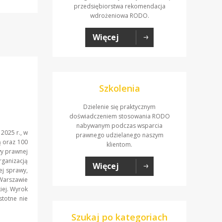
przedsiębiorstwa rekomendacja
wdrożeniowa RODO.
Więcej
Szkolenia
Dzielenie się praktycznym
doświadczeniem stosowania RODO
nabywanym podczas wsparcia
2025 r., w
prawnego udzielanego naszym
ą oraz 100
klientom.
wy prawnej
rganizacją
Więcej
ej sprawy,
 Warszawie
iej. Wyrok
stotne nie
Szukaj po kategoriach