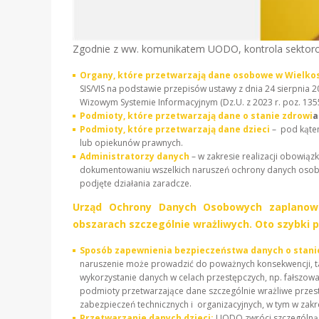
Zgodnie z ww. komunikatem UODO, kontrola sektor
Organy, które przetwarzają dane osobowe w Wielko
SIS/VIS na podstawie przepisów ustawy z dnia 24 sierpnia 2
Wizowym Systemie Informacyjnym (Dz.U. z 2023 r. poz. 1355
Podmioty, które przetwarzają dane o stanie zdrowi
Podmioty, które przetwarzają dane dzieci
– pod kąte
lub opiekunów prawnych.
Administratorzy danych
– w zakresie realizacji obowiąz
dokumentowaniu wszelkich naruszeń ochrony danych osobo
podjęte działania zaradcze.
Urząd Ochrony Danych Osobowych zaplanowa
obszarach szczególnie wrażliwych. Oto szybki 
Sposób zapewnienia bezpieczeństwa danych o stani
naruszenie może prowadzić do poważnych konsekwencji, taki
wykorzystanie danych w celach przestępczych, np. fałszow
podmioty przetwarzające dane szczególnie wrażliwe przes
zabezpieczeń technicznych i organizacyjnych, w tym w zak
Przetwarzanie danych dzieci:
UODO zwróci szczególną u