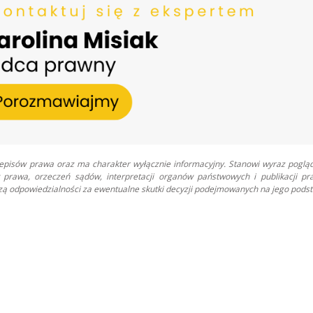
zepisów prawa oraz ma charakter wyłącznie informacyjny. Stanowi wyraz poglą
prawa, orzeczeń sądów, interpretacji organów państwowych i publikacji pr
oszą odpowiedzialności za ewentualne skutki decyzji podejmowanych na jego podst