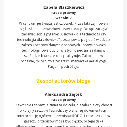
Izabela Błaszkiewicz
radca prawny
wspólnik
W centrum jej świata jest człowiek. Przez lata zajmowała
się bliskiemu człowiekowi prawu pracy. Odkąd zaczęła
zadawać sobie pytanie: „Człowiek dla technologii czy
technologia dla człowieka” postanowiła pogłębić wiedzę z
zakresu ochrony danych osobowych i prawa nowych
technologii. Dwa dyplomy z tych dziedzin leżakują w
szufladzie biurka. A ona praktykuje. Zakochana w
rodzinie, miłośniczka zwierząt i maniaczka aerial yogi.
Pasjami podróżuje.
Zespół autorów bloga
Aleksandra Ziętek
radca prawny
Zawzięcie i sprawnie zmierza do celu, niezależnie czy chodzi
o kolejny szczyt w Tatrach, czy o analizę dokumentacji i
interpretację ogólnych przepisów RODO. I choć czasem w
gąszczu przepisów może być ciężko, przejażdżka
rollercoasterem (tradycyjnym i prawnym) nie jest jej straszna.