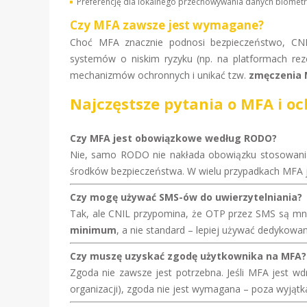
Preferencję dla lokalnego przechowywania danych biometry
Czy MFA zawsze jest wymagane?
Choć MFA znacznie podnosi bezpieczeństwo, CN
systemów o niskim ryzyku (np. na platformach r
mechanizmów ochronnych i unikać tzw.
zmęczenia
Najczęstsze pytania o MFA i o
Czy MFA jest obowiązkowe według RODO?
Nie, samo RODO nie nakłada obowiązku stosowani
środków bezpieczeństwa. W wielu przypadkach MFA 
Czy mogę używać SMS-ów do uwierzytelniania?
Tak, ale CNIL przypomina, że OTP przez SMS są mni
minimum
, a nie standard – lepiej używać dedykowa
Czy muszę uzyskać zgodę użytkownika na MFA?
Zgoda nie zawsze jest potrzebna. Jeśli MFA jest w
organizacji), zgoda nie jest wymagana – poza wyjąt