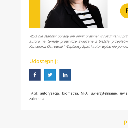
Wpis nie stanowi porady ani opinii prawnej w rozumieniu pr
autora na tematy prawnicze związane z treścią przepisów 
Kancelaria Ostrowski i Wspólnicy Sp.K. i autor wpisu nie pon
Udostępnij:
TAGI:
autoryzacja
,
biometria
,
MFA
,
uwierzytelnianie
,
uwie
zalecenia
P