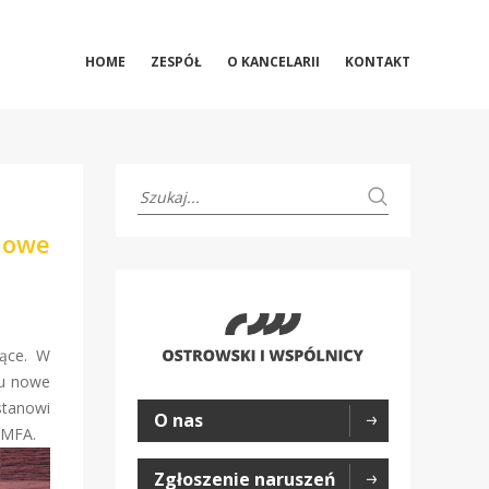
HOME
ZESPÓŁ
O KANCELARII
KONTAKT
Nowe
jące. W
ku nowe
stanowi
O nas
 MFA.
Zgłoszenie naruszeń