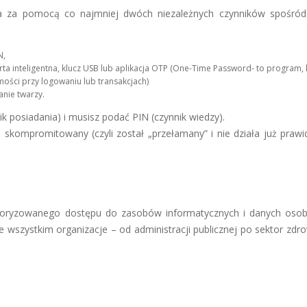
ka za pomocą co najmniej dwóch niezależnych czynników spośród
N,
rta inteligentna, klucz USB lub aplikacja OTP (One-Time Password- to program, 
ości przy logowaniu lub transakcjach)
nie twarzy.
ik posiadania) i musisz podać PIN (czynnik wiedzy).
 skompromitowany (czyli został „przełamany” i nie działa już prawi
utoryzowanego dostępu do zasobów informatycznych i danych oso
e wszystkim organizacje – od administracji publicznej po sektor zdro