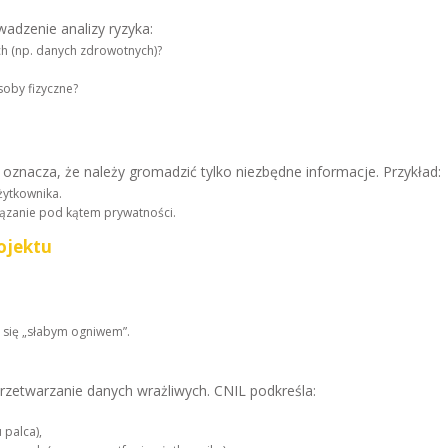
adzenie analizy ryzyka:
h (np. danych zdrowotnych)?
oby fizyczne?
.
O) oznacza, że należy gromadzić tylko niezbędne informacje. Przykład:
ytkownika.
iązanie pod kątem prywatności.
ojektu
y się „słabym ogniwem”.
 przetwarzanie danych wrażliwych. CNIL podkreśla:
 palca),