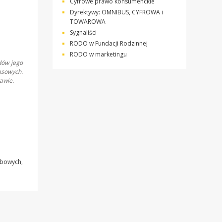
Cyfrowe prawo konsumenckie
Dyrektywy: OMNIBUS, CYFROWA i
TOWAROWA
Sygnaliści
RODO w Fundacji Rodzinnej
RODO w marketingu
dów jego
asowych.
awie.
obowych
,