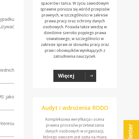
spacerów i tańca. W życiu zawodowym
sprawnie porusza się wśród przepisów
prawnych, w szczególności w zakresie
ypadku
prawa pracy oraz ochrony danych
dużywać
osobowych. Posiada także wiedzę w
dziedzinie szeroko pojętego prawa
oświatowego, w szczególności w
zakresie spraw ze stosunku pracy oraz
praw i obowiązków wynikających z
zatrudnienia nauczycieli.
iednich
Więcej
MS jako
Audyt i wdrożenia RODO
Kompleksowa weryfikacja i ocena
nteresu
prawna procesów przetwarzania
danych osobowych w organizacji,
którego owocem jest szyta na miarę