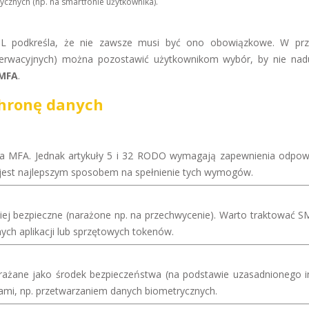
cznych (np. na smartfonie użytkownika).
IL podkreśla, że nie zawsze musi być ono obowiązkowe. W prz
ezerwacyjnych) można pozostawić użytkownikom wybór, by nie na
 MFA
.
chronę danych
a MFA. Jednak artykuły 5 i 32 RODO wymagają zapewnienia odpow
jest najlepszym sposobem na spełnienie tych wymogów.
ej bezpieczne (narażone np. na przechwycenie). Warto traktować S
nych aplikacji lub sprzętowych tokenów.
drażane jako środek bezpieczeństwa (na podstawie uzasadnionego i
kami, np. przetwarzaniem danych biometrycznych.