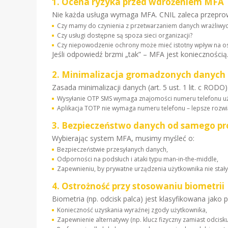
1. Ocena ryzyka przed wdrożeniem MFA
Nie każda usługa wymaga MFA. CNIL zaleca przeprow
Czy mamy do czynienia z przetwarzaniem danych wrażliwyc
Czy usługi dostępne są spoza sieci organizacji?
Czy niepowodzenie ochrony może mieć istotny wpływ na os
Jeśli odpowiedź brzmi „tak” – MFA jest koniecznością
2. Minimalizacja gromadzonych danych
Zasada minimalizacji danych (art. 5 ust. 1 lit. c ROD
Wysyłanie OTP SMS wymaga znajomości numeru telefonu uż
Aplikacja TOTP nie wymaga numeru telefonu – lepsze rozw
3. Bezpieczeństwo danych od samego pr
Wybierając system MFA, musimy myśleć o:
Bezpieczeństwie przesyłanych danych,
Odporności na podsłuch i ataki typu man-in-the-middle,
Zapewnieniu, by prywatne urządzenia użytkownika nie stał
4. Ostrożność przy stosowaniu biometrii
Biometria (np. odcisk palca) jest klasyfikowana jako
Konieczność uzyskania wyraźnej zgody użytkownika,
Zapewnienie alternatywy (np. klucz fizyczny zamiast odcisku