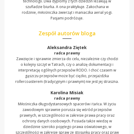
technologii. Dwa dyplomy z tych dziedzin leżakują w
szufladzie biurka. A ona praktykuje. Zakochana w
rodzinie, miłośniczka zwierząt i maniaczka aerial yogi.
Pasjami podróżuje.
Zespół autorów bloga
Aleksandra Ziętek
radca prawny
Zawzięcie i sprawnie zmierza do celu, niezależnie czy chodzi
o kolejny szczyt w Tatrach, czy o analizę dokumentacji i
interpretację ogólnych przepisów RODO. I choć czasem w
gąszczu przepisów może być ciężko, przejażdżka
rollercoasterem (tradycyjnym i prawnym) nie jest jej straszna.
Karolina Misiak
radca prawny
Miłośniczka długodystansowych spacerów i tańca. W życiu
zawodowym sprawnie porusza się wśród przepisów
prawnych, w szczególności w zakresie prawa pracy oraz
ochrony danych osobowych. Posiada także wiedzę w
dziedzinie szeroko pojętego prawa oświatowego, w
szczególności w zakresie spraw ze stosunku pracy oraz praw