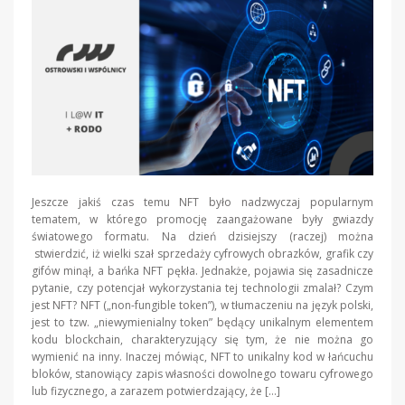
Jeszcze jakiś czas temu NFT było nadzwyczaj popularnym
tematem, w którego promocję zaangażowane były gwiazdy
światowego formatu. Na dzień dzisiejszy (raczej) można
stwierdzić, iż wielki szał sprzedaży cyfrowych obrazków, grafik czy
gifów minął, a bańka NFT pękła. Jednakże, pojawia się zasadnicze
pytanie, czy potencjał wykorzystania tej technologii zmalał? Czym
jest NFT? NFT („non-fungible token”), w tłumaczeniu na język polski,
jest to tzw. „niewymienialny token” będący unikalnym elementem
kodu blockchain, charakteryzujący się tym, że nie można go
wymienić na inny. Inaczej mówiąc, NFT to unikalny kod w łańcuchu
bloków, stanowiący zapis własności dowolnego towaru cyfrowego
lub fizycznego, a zarazem potwierdzający, że […]