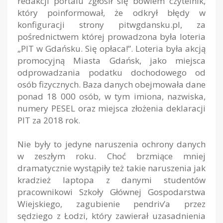
redakcji portalu zgłosił się bowiem czytelnik,
który poinformował, że odkrył błędy w
konfiguracji strony pitwgdansku.pl, za
pośrednictwem której prowadzona była loteria
„PIT w Gdańsku. Się opłaca!”. Loteria była akcją
promocyjną Miasta Gdańsk, jako miejsca
odprowadzania podatku dochodowego od
osób fizycznych. Baza danych obejmowała dane
ponad 18 000 osób, w tym imiona, nazwiska,
numery PESEL oraz miejsca złożenia deklaracji
PIT za 2018 rok.
Nie były to jedyne naruszenia ochrony danych
w zeszłym roku. Choć brzmiące mniej
dramatycznie wystąpiły też takie naruszenia jak
kradzież laptopa z danymi studentów
pracownikowi Szkoły Głównej Gospodarstwa
Wiejskiego, zagubienie pendriv’a przez
sędziego z Łodzi, który zawierał uzasadnienia