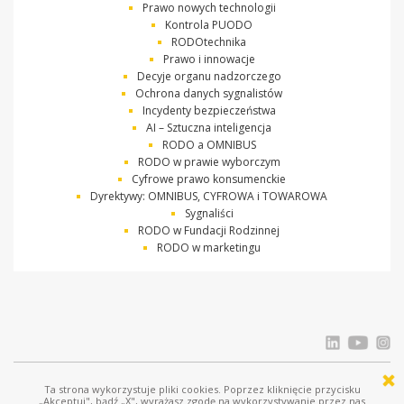
Prawo nowych technologii
Kontrola PUODO
RODOtechnika
Prawo i innowacje
Decyje organu nadzorczego
Ochrona danych sygnalistów
Incydenty bezpieczeństwa
AI – Sztuczna inteligencja
RODO a OMNIBUS
RODO w prawie wyborczym
Cyfrowe prawo konsumenckie
Dyrektywy: OMNIBUS, CYFROWA i TOWAROWA
Sygnaliści
RODO w Fundacji Rodzinnej
RODO w marketingu
Ta strona wykorzystuje pliki cookies. Poprzez kliknięcie przycisku
© Ostrowski i Wspólnicy |
www.ostrowski.legal
| Wszystkie prawa zastrzeżone
„Akceptuj", bądź „X", wyrażasz zgodę na wykorzystywanie przez nas