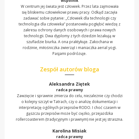
wspólnik
W centrum jej świata jest człowiek. Przez lata zajmowała
się bliskiemu człowiekowi prawu pracy. Odkąd zaczęła
zadawać sobie pytanie: „Człowiek dla technologii czy
technologia dla człowieka” postanowiła pogłębić wiedzę z
zakresu ochrony danych osobowych i prawa nowych
technologii. Dwa dyplomy z tych dziedzin leżakują w
szufladzie biurka. A ona praktykuje. Zakochana w
rodzinie, miłośniczka zwierząt i maniaczka aerial yogi.
Pasjami podróżuje.
Zespół autorów bloga
Aleksandra Ziętek
radca prawny
Zawzięcie i sprawnie zmierza do celu, niezależnie czy chodzi
o kolejny szczyt w Tatrach, czy o analizę dokumentacji i
interpretację ogólnych przepisów RODO. I choć czasem w
gąszczu przepisów może być ciężko, przejażdżka
rollercoasterem (tradycyjnym i prawnym) nie jest jej straszna.
Karolina Misiak
radca prawny