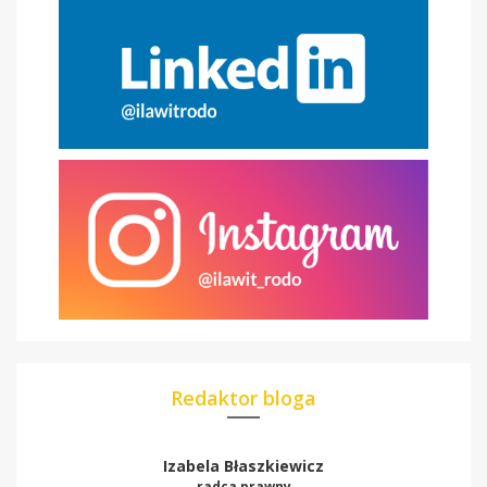
Redaktor bloga
Izabela Błaszkiewicz
radca prawny