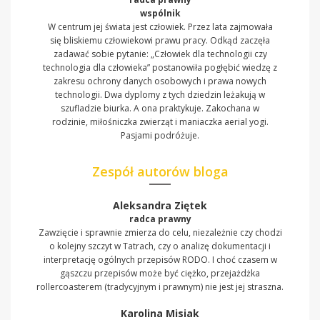
wspólnik
W centrum jej świata jest człowiek. Przez lata zajmowała
się bliskiemu człowiekowi prawu pracy. Odkąd zaczęła
zadawać sobie pytanie: „Człowiek dla technologii czy
technologia dla człowieka” postanowiła pogłębić wiedzę z
zakresu ochrony danych osobowych i prawa nowych
technologii. Dwa dyplomy z tych dziedzin leżakują w
szufladzie biurka. A ona praktykuje. Zakochana w
rodzinie, miłośniczka zwierząt i maniaczka aerial yogi.
Pasjami podróżuje.
Zespół autorów bloga
Aleksandra Ziętek
radca prawny
Zawzięcie i sprawnie zmierza do celu, niezależnie czy chodzi
o kolejny szczyt w Tatrach, czy o analizę dokumentacji i
interpretację ogólnych przepisów RODO. I choć czasem w
gąszczu przepisów może być ciężko, przejażdżka
rollercoasterem (tradycyjnym i prawnym) nie jest jej straszna.
Karolina Misiak