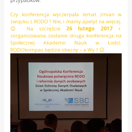
przypadków.
Czy konferencja wyczerpała temat zmian w
związku z RODO ? Nie, i mamy apetyt na więcej.
😉 Na szczęście
26 lutego 2017
r.
zorganizowana zostanie druga konferencja na
Społecznej Akademii Nauk w Łodzi.
RODOkompas będzie obecny – a Wy ? 😉