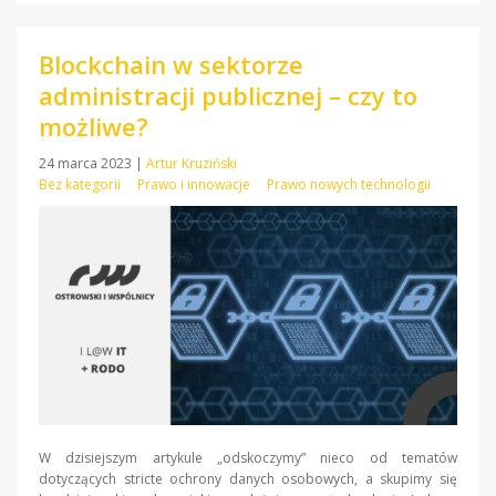
Blockchain w sektorze
administracji publicznej – czy to
możliwe?
24 marca 2023
|
Artur Kruziński
Bez kategorii
Prawo i innowacje
Prawo nowych technologii
W dzisiejszym artykule „odskoczymy” nieco od tematów
dotyczących stricte ochrony danych osobowych, a skupimy się