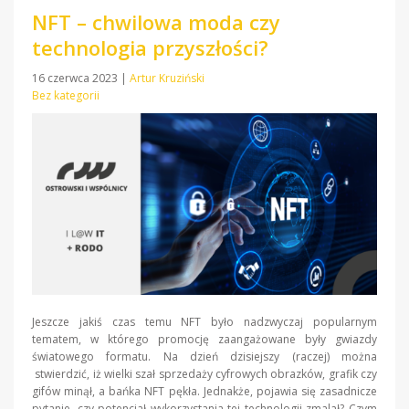
NFT – chwilowa moda czy
technologia przyszłości?
16 czerwca 2023
|
Artur Kruziński
Bez kategorii
Jeszcze jakiś czas temu NFT było nadzwyczaj popularnym
tematem, w którego promocję zaangażowane były gwiazdy
światowego formatu. Na dzień dzisiejszy (raczej) można
stwierdzić, iż wielki szał sprzedaży cyfrowych obrazków, grafik czy
gifów minął, a bańka NFT pękła. Jednakże, pojawia się zasadnicze
pytanie, czy potencjał wykorzystania tej technologii zmalał? Czym