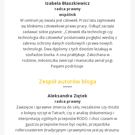
Izabela Błaszkiewicz
radca prawny
wspólnik
W centrum jej świata jest człowiek. Przez lata zajmowała
się bliskiemu człowiekowi prawu pracy. Odkąd zaczęła
zadawać sobie pytanie: „Człowiek dla technologii czy
technologia dla człowieka” postanowiła pogłębić wiedzę z
zakresu ochrony danych osobowych i prawa nowych
technologii. Dwa dyplomy z tych dziedzin leżakują w
szufladzie biurka. A ona praktykuje. Zakochana w
rodzinie, miłośniczka zwierząt i maniaczka aerial yogi.
Pasjami podróżuje.
Zespół autorów bloga
Aleksandra Ziętek
radca prawny
Zawzięcie i sprawnie zmierza do celu, niezależnie czy chodzi
o kolejny szczyt w Tatrach, czy o analizę dokumentacji i
interpretację ogólnych przepisów RODO. I choć czasem w
gąszczu przepisów może być ciężko, przejażdżka
rollercoasterem (tradycyjnym i prawnym) nie jest jej straszna.