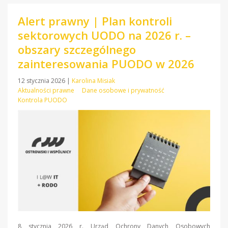
Alert prawny | Plan kontroli
sektorowych UODO na 2026 r. –
obszary szczególnego
zainteresowania PUODO w 2026
12 stycznia 2026
|
Karolina Misiak
Aktualności prawne
Dane osobowe i prywatność
Kontrola PUODO
8 stycznia 2026 r. Urząd Ochrony Danych Osobowych