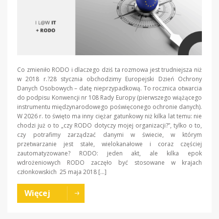
Co zmieniło RODO i dlaczego dziś ta rozmowa jest trudniejsza niż
w 2018 r.?28 stycznia obchodzimy Europejski Dzień Ochrony
Danych Osobowych – datę nieprzypadkową. To rocznica otwarcia
do podpisu Konwencji nr 108 Rady Europy (pierwszego wiążącego
instrumentu międzynarodowego poświęconego ochronie danych).
W 2026 r. to święto ma inny ciężar gatunkowy niż kilka lat temu: nie
chodzi już o to „czy RODO dotyczy mojej organizacji?”, tylko o to,
czy potrafimy zarządzać danymi w świecie, w którym
przetwarzanie jest stałe, wielokanałowe i coraz częściej
zautomatyzowane? RODO: jeden akt, ale kilka epok
wdrożeniowych RODO zaczęło być stosowane w krajach
członkowskich 25 maja 2018 […]
Więcej