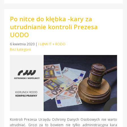
Po nitce do kłębka -kary za
utrudnianie kontroli Prezesa
UODO
6 kwietnia 2020
|
I L@W IT + RODO
Bez kategorii
Kontroli Prezesa Urzędu Ochrony Danych Osobowych nie warto
utrudniać. Grozi za to bowiem nie tylko administracyjna kara