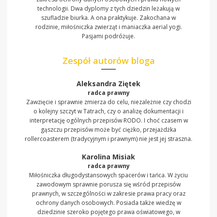
technologii. Dwa dyplomy z tych dziedzin leżakują w
szufladzie biurka. A ona praktykuje. Zakochana w
rodzinie, miłośniczka zwierząt i maniaczka aerial yogi.
Pasjami podróżuje.
Zespół autorów bloga
Aleksandra Ziętek
radca prawny
Zawzięcie i sprawnie zmierza do celu, niezależnie czy chodzi
o kolejny szczyt w Tatrach, czy o analizę dokumentacji i
interpretację ogólnych przepisów RODO. I choć czasem w
gąszczu przepisów może być ciężko, przejażdżka
rollercoasterem (tradycyjnym i prawnym) nie jest jej straszna.
Karolina Misiak
radca prawny
Miłośniczka długodystansowych spacerów i tańca. W życiu
zawodowym sprawnie porusza się wśród przepisów
prawnych, w szczególności w zakresie prawa pracy oraz
ochrony danych osobowych. Posiada także wiedzę w
dziedzinie szeroko pojętego prawa oświatowego, w