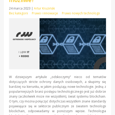
24 marca 2023
|
Artur Kruziński
Bez kategorii
Prawo i innowacje
Prawo nowych technologii
W dzisiejszym artykule „odskoczymy” nieco od tematów
dotyczących stricte ochrony danych osobowych, a skupimy się
bardziej na kierunku, w jakim podążają nowe technologie. Jedną z
popularniejszych branż postępu technologicznego jest już dobrze
znany (aczkolwiek może nie wszystkim), świat systemu blockchain.
O tym, czy można połączyć dotychczas wszystkim znane standardy
pojawiające się w sektorze publicznym ze światem technologii
blockchain, odpowiadamy w poniższym wpisie. Technologia