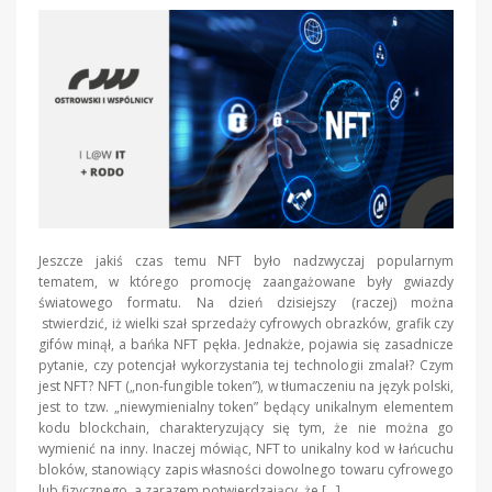
Jeszcze jakiś czas temu NFT było nadzwyczaj popularnym
tematem, w którego promocję zaangażowane były gwiazdy
światowego formatu. Na dzień dzisiejszy (raczej) można
stwierdzić, iż wielki szał sprzedaży cyfrowych obrazków, grafik czy
gifów minął, a bańka NFT pękła. Jednakże, pojawia się zasadnicze
pytanie, czy potencjał wykorzystania tej technologii zmalał? Czym
jest NFT? NFT („non-fungible token”), w tłumaczeniu na język polski,
jest to tzw. „niewymienialny token” będący unikalnym elementem
kodu blockchain, charakteryzujący się tym, że nie można go
wymienić na inny. Inaczej mówiąc, NFT to unikalny kod w łańcuchu
bloków, stanowiący zapis własności dowolnego towaru cyfrowego
lub fizycznego, a zarazem potwierdzający, że […]