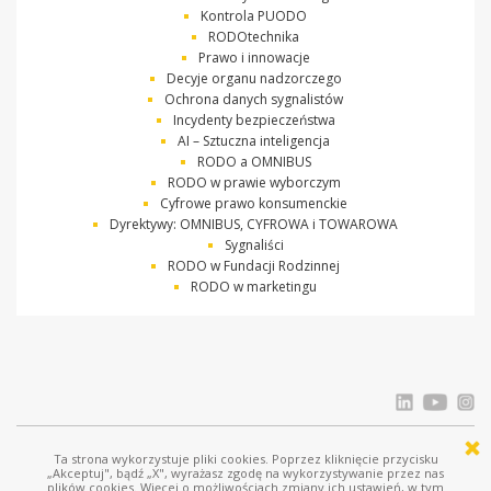
Kontrola PUODO
RODOtechnika
Prawo i innowacje
Decyje organu nadzorczego
Ochrona danych sygnalistów
Incydenty bezpieczeństwa
AI – Sztuczna inteligencja
RODO a OMNIBUS
RODO w prawie wyborczym
Cyfrowe prawo konsumenckie
Dyrektywy: OMNIBUS, CYFROWA i TOWAROWA
Sygnaliści
RODO w Fundacji Rodzinnej
RODO w marketingu
Ta strona wykorzystuje pliki cookies. Poprzez kliknięcie przycisku
© Ostrowski i Wspólnicy |
www.ostrowski.legal
| Wszystkie prawa zastrzeżone
„Akceptuj", bądź „X", wyrażasz zgodę na wykorzystywanie przez nas
plików cookies. Więcej o możliwościach zmiany ich ustawień, w tym
Licznik odwiedziń: 687919