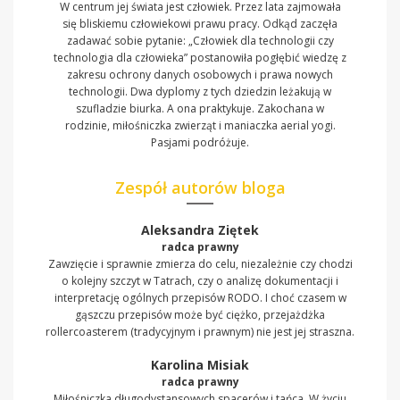
W centrum jej świata jest człowiek. Przez lata zajmowała
się bliskiemu człowiekowi prawu pracy. Odkąd zaczęła
zadawać sobie pytanie: „Człowiek dla technologii czy
technologia dla człowieka” postanowiła pogłębić wiedzę z
zakresu ochrony danych osobowych i prawa nowych
technologii. Dwa dyplomy z tych dziedzin leżakują w
szufladzie biurka. A ona praktykuje. Zakochana w
rodzinie, miłośniczka zwierząt i maniaczka aerial yogi.
Pasjami podróżuje.
Zespół autorów bloga
Aleksandra Ziętek
radca prawny
Zawzięcie i sprawnie zmierza do celu, niezależnie czy chodzi
o kolejny szczyt w Tatrach, czy o analizę dokumentacji i
interpretację ogólnych przepisów RODO. I choć czasem w
gąszczu przepisów może być ciężko, przejażdżka
rollercoasterem (tradycyjnym i prawnym) nie jest jej straszna.
Karolina Misiak
radca prawny
Miłośniczka długodystansowych spacerów i tańca. W życiu