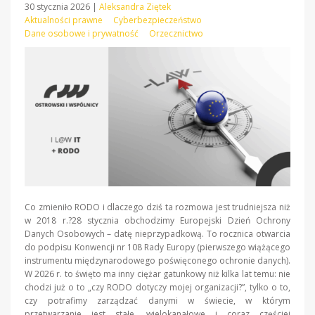
30 stycznia 2026
|
Aleksandra Ziętek
Aktualności prawne
Cyberbezpieczeństwo
Dane osobowe i prywatność
Orzecznictwo
Co zmieniło RODO i dlaczego dziś ta rozmowa jest trudniejsza niż
w 2018 r.?28 stycznia obchodzimy Europejski Dzień Ochrony
Danych Osobowych – datę nieprzypadkową. To rocznica otwarcia
do podpisu Konwencji nr 108 Rady Europy (pierwszego wiążącego
instrumentu międzynarodowego poświęconego ochronie danych).
W 2026 r. to święto ma inny ciężar gatunkowy niż kilka lat temu: nie
chodzi już o to „czy RODO dotyczy mojej organizacji?”, tylko o to,
czy potrafimy zarządzać danymi w świecie, w którym
przetwarzanie jest stałe, wielokanałowe i coraz częściej