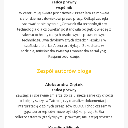
radca prawny
wspólnik
W centrum jej świata jest człowiek. Przez lata zajmowała
się bliskiemu człowiekowi prawu pracy. Odkąd zaczęła
zadawać sobie pytanie: „Człowiek dla technologii czy
technologia dla człowieka” postanowiła pogłębić wiedzę z
zakresu ochrony danych osobowych i prawa nowych
technologii. Dwa dyplomy z tych dziedzin leżakują w
szufladzie biurka. A ona praktykuje. Zakochana w
rodzinie, miłośniczka zwierząt i maniaczka aerial yogi.
Pasjami podróżuje.
Zespół autorów bloga
Aleksandra Ziętek
radca prawny
Zawzięcie i sprawnie zmierza do celu, niezależnie czy chodzi
o kolejny szczyt w Tatrach, czy o analizę dokumentacji i
interpretację ogólnych przepisów RODO. I choć czasem w
gąszczu przepisów może być ciężko, przejażdżka
rollercoasterem (tradycyjnym i prawnym) nie jest jej straszna.
Karolina Misiak