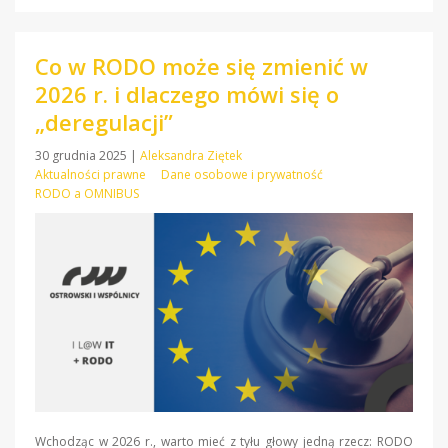
Co w RODO może się zmienić w
2026 r. i dlaczego mówi się o
„deregulacji”
30 grudnia 2025
|
Aleksandra Ziętek
Aktualności prawne
Dane osobowe i prywatność
RODO a OMNIBUS
Wchodząc w 2026 r., warto mieć z tyłu głowy jedną rzecz: RODO