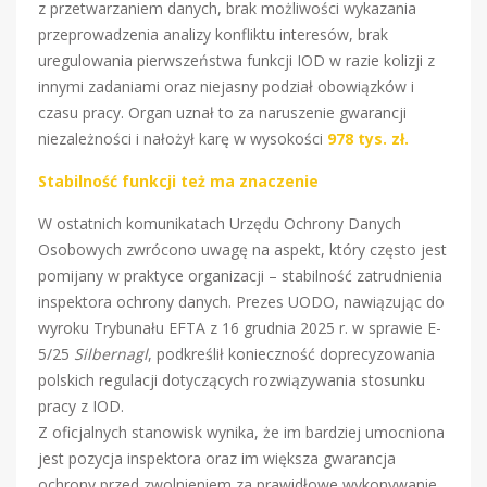
z przetwarzaniem danych, brak możliwości wykazania
przeprowadzenia analizy konfliktu interesów, brak
uregulowania pierwszeństwa funkcji IOD w razie kolizji z
innymi zadaniami oraz niejasny podział obowiązków i
czasu pracy. Organ uznał to za naruszenie gwarancji
niezależności i nałożył karę w wysokości
978 tys. zł.
Stabilność funkcji też ma znaczenie
W ostatnich komunikatach Urzędu Ochrony Danych
Osobowych zwrócono uwagę na aspekt, który często jest
pomijany w praktyce organizacji – stabilność zatrudnienia
inspektora ochrony danych. Prezes UODO, nawiązując do
wyroku Trybunału EFTA z 16 grudnia 2025 r. w sprawie E-
5/25
Silbernagl
, podkreślił konieczność doprecyzowania
polskich regulacji dotyczących rozwiązywania stosunku
pracy z IOD.
Z oficjalnych stanowisk wynika, że im bardziej umocniona
jest pozycja inspektora oraz im większa gwarancja
ochrony przed zwolnieniem za prawidłowe wykonywanie