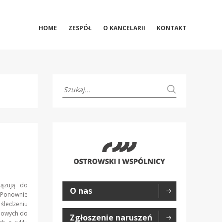
HOME
ZESPÓŁ
O KANCELARII
KONTAKT
iązują do
O nas
 Ponownie
 śledzeniu
bowych do
Zgłoszenie naruszeń