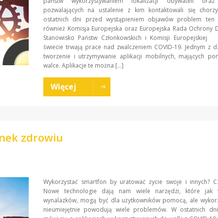
państw wykorzystywaniem lokalizacji obywateli oraz 
pozwalających na ustalenie z kim kontaktowali się chorz
ostatnich dni przed wystąpieniem objawów problem ten 
również Komisja Europejska oraz Europejska Rada Ochron
Stanowisko Państw Członkowskich i Komisji Europejskiej
świecie trwają prace nad zwalczeniem COVID-19. Jednym z dz
tworzenie i utrzymywanie aplikacji mobilnych, mających po
walce. Aplikacje te można […]
Więcej
nek zdrowiu
Wykorzystać smartfon by uratować życie swoje i innych? C
Nowe technologie dają nam wiele narzędzi, które jak 
wynalazków, mogą być dla użytkowników pomocą, ale wykor
nieumiejętnie powodują wiele problemów. W ostatnich dni