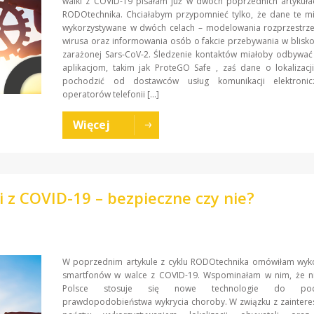
walki z COVID-19 pisałam już w dwóch poprzednich artykuła
RODOtechnika. Chciałabym przypomnieć tylko, że dane te mi
wykorzystywane w dwóch celach – modelowania rozprzestrzen
wirusa oraz informowania osób o fakcie przebywania w blisk
zarażonej Sars-CoV-2. Śledzenie kontaktów miałoby odbywać 
aplikacjom, takim jak ProteGO Safe , zaś dane o lokalizac
pochodzić od dostawców usług komunikacji elektronic
operatorów telefonii […]
Więcej
 z COVID-19 – bezpieczne czy nie?
W poprzednim artykule z cyklu RODOtechnika omówiłam wyko
smartfonów w walce z COVID-19. Wspominałam w nim, że ni
Polsce stosuje się nowe technologie do podn
prawdopodobieństwa wykrycia choroby. W związku z zainter