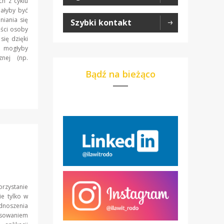
ch z cyklu
ałyby być
iania się
Szybki kontakt
ości osoby
się dzięki
ji mogłyby
znej (np.
Bądź na bieżąco
rzystanie
e tylko w
oszenia
esowaniem