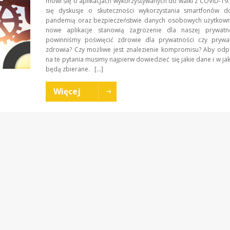
mówi się o aplikacjach wykorzystywanych do walki z COVID-19.
się dyskusje o skuteczności wykorzystania smartfonów d
pandemią oraz bezpieczeństwie danych osobowych użytkown
nowe aplikacje stanowią zagrożenie dla naszej prywatn
powinniśmy poświęcić zdrowie dla prywatności czy prywa
zdrowia? Czy możliwe jest znalezienie kompromisu? Aby odp
na te pytania musimy najpierw dowiedzieć się jakie dane i w jak
będą zbierane. […]
Więcej