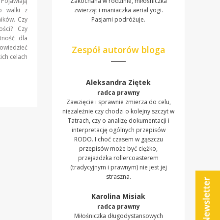
 Pojawiają
Zakochana w rodzinie, miłośniczka
o walki z
zwierząt i maniaczka aerial yogi.
ików. Czy
Pasjami podróżuje.
ości? Czy
tność dla
owiedzieć
Zespół autorów bloga
ich celach
Aleksandra Ziętek
radca prawny
Zawzięcie i sprawnie zmierza do celu,
niezależnie czy chodzi o kolejny szczyt w
Tatrach, czy o analizę dokumentacji i
interpretację ogólnych przepisów
RODO. I choć czasem w gąszczu
przepisów może być ciężko,
przejażdżka rollercoasterem
(tradycyjnym i prawnym) nie jest jej
straszna.
Karolina Misiak
radca prawny
Miłośniczka długodystansowych