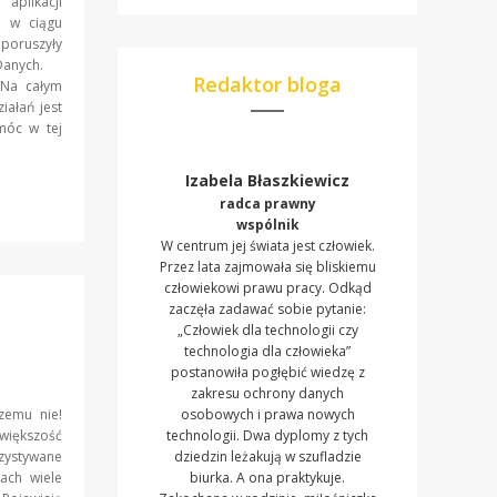
aplikacji
y w ciągu
poruszyły
y Danych.
Redaktor bloga
 Na całym
iałań jest
móc w tej
Izabela Błaszkiewicz
radca prawny
wspólnik
W centrum jej świata jest człowiek.
Przez lata zajmowała się bliskiemu
człowiekowi prawu pracy. Odkąd
zaczęła zadawać sobie pytanie:
„Człowiek dla technologii czy
technologia dla człowieka”
postanowiła pogłębić wiedzę z
zakresu ochrony danych
zemu nie!
osobowych i prawa nowych
większość
technologii. Dwa dyplomy z tych
zystywane
dziedzin leżakują w szufladzie
ach wiele
biurka. A ona praktykuje.