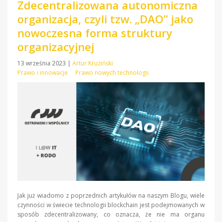
Zdecentralizowana autonomiczna
organizacja, czyli tzw. „DAO” jako
nowoczesna forma struktury
organizacyjnej
13 września 2023
|
Artur Kruziński
Prawo i innowacje
Prawo nowych technologii
Jak już wiadomo z poprzednich artykułów na naszym Blogu, wiele
czynności w świecie technologii blockchain jest podejmowanych w
sposób zdecentralizowany, co oznacza, że nie ma organu