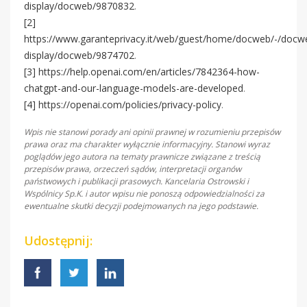
display/docweb/9870832
.
[2]
https://www.garanteprivacy.it/web/guest/home/docweb/-/docw
display/docweb/9874702
.
[3]
https://help.openai.com/en/articles/7842364-how-
chatgpt-and-our-language-models-are-developed
.
[4]
https://openai.com/policies/privacy-policy
.
Wpis nie stanowi porady ani opinii prawnej w rozumieniu przepisów
prawa oraz ma charakter wyłącznie informacyjny. Stanowi wyraz
poglądów jego autora na tematy prawnicze związane z treścią
przepisów prawa, orzeczeń sądów, interpretacji organów
państwowych i publikacji prasowych. Kancelaria Ostrowski i
Wspólnicy Sp.K. i autor wpisu nie ponoszą odpowiedzialności za
ewentualne skutki decyzji podejmowanych na jego podstawie.
Udostępnij: