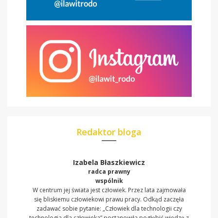
Redaktor bloga
Izabela Błaszkiewicz
radca prawny
wspólnik
W centrum jej świata jest człowiek. Przez lata zajmowała
się bliskiemu człowiekowi prawu pracy. Odkąd zaczęła
zadawać sobie pytanie: „Człowiek dla technologii czy
technologia dla człowieka” postanowiła pogłębić wiedzę z