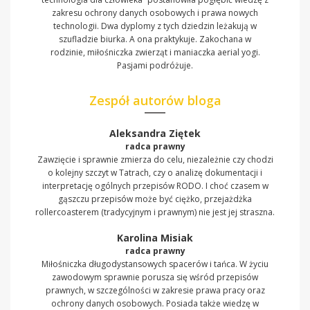
zakresu ochrony danych osobowych i prawa nowych
technologii. Dwa dyplomy z tych dziedzin leżakują w
szufladzie biurka. A ona praktykuje. Zakochana w
rodzinie, miłośniczka zwierząt i maniaczka aerial yogi.
Pasjami podróżuje.
Zespół autorów bloga
Aleksandra Ziętek
radca prawny
Zawzięcie i sprawnie zmierza do celu, niezależnie czy chodzi
o kolejny szczyt w Tatrach, czy o analizę dokumentacji i
interpretację ogólnych przepisów RODO. I choć czasem w
gąszczu przepisów może być ciężko, przejażdżka
rollercoasterem (tradycyjnym i prawnym) nie jest jej straszna.
Karolina Misiak
radca prawny
Miłośniczka długodystansowych spacerów i tańca. W życiu
zawodowym sprawnie porusza się wśród przepisów
prawnych, w szczególności w zakresie prawa pracy oraz
ochrony danych osobowych. Posiada także wiedzę w