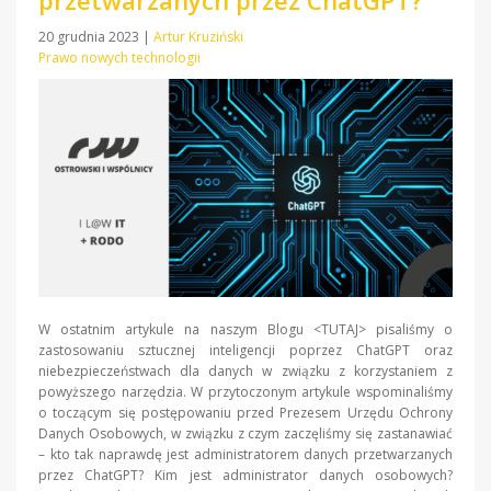
przetwarzanych przez ChatGPT?
20 grudnia 2023
|
Artur Kruziński
Prawo nowych technologii
W ostatnim artykule na naszym Blogu <TUTAJ> pisaliśmy o
zastosowaniu sztucznej inteligencji poprzez ChatGPT oraz
niebezpieczeństwach dla danych w związku z korzystaniem z
powyższego narzędzia. W przytoczonym artykule wspominaliśmy
o toczącym się postępowaniu przed Prezesem Urzędu Ochrony
Danych Osobowych, w związku z czym zaczęliśmy się zastanawiać
– kto tak naprawdę jest administratorem danych przetwarzanych
przez ChatGPT? Kim jest administrator danych osobowych?