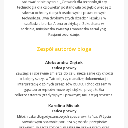
zadawać sobie pytanie: „Człowiek dla technologii czy
technologia dla człowieka” postanowiła pogłębić wiedzę z
zakresu ochrony danych osobowych i prawa nowych
technologii. Dwa dyplomy z tych dziedzin leżakują w
szufladzie biurka. A ona praktykuje. Zakochana w
rodzinie, miłośniczka zwierząt i maniaczka aerial yogi.
Pasjami podróżuje.
Zespół autorów bloga
Aleksandra Ziętek
radca prawny
Zawzięcie i sprawnie zmierza do celu, niezależnie czy chodzi
o kolejny szczyt w Tatrach, czy o analizę dokumentacji i
interpretację ogólnych przepisów RODO. I choć czasem w
gąszczu przepisów może być ciężko, przejażdżka
rollercoasterem (tradycyjnym i prawnym) nie jest jej straszna.
Karolina Misiak
radca prawny
Miłośniczka długodystansowych spacerów i tańca. W życiu
zawodowym sprawnie porusza się wśród przepisów
prawnych, w szczególności w zakresie prawa pracy oraz