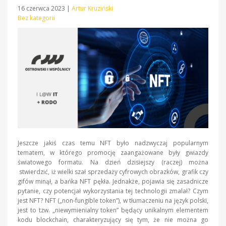
16 czerwca 2023
|
Artur Kruziński
Bez kategorii
Jeszcze jakiś czas temu NFT było nadzwyczaj popularnym
tematem, w którego promocję zaangażowane były gwiazdy
światowego formatu. Na dzień dzisiejszy (raczej) można
stwierdzić, iż wielki szał sprzedaży cyfrowych obrazków, grafik czy
gifów minął, a bańka NFT pękła. Jednakże, pojawia się zasadnicze
pytanie, czy potencjał wykorzystania tej technologii zmalał? Czym
jest NFT? NFT („non-fungible token”), w tłumaczeniu na język polski,
jest to tzw. „niewymienialny token” będący unikalnym elementem
kodu blockchain, charakteryzujący się tym, że nie można go