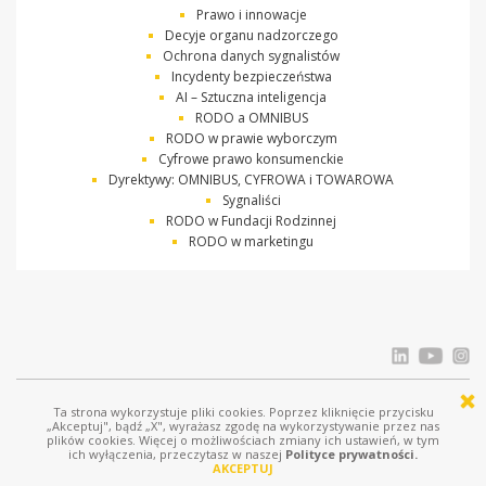
Prawo i innowacje
Decyje organu nadzorczego
Ochrona danych sygnalistów
Incydenty bezpieczeństwa
AI – Sztuczna inteligencja
RODO a OMNIBUS
RODO w prawie wyborczym
Cyfrowe prawo konsumenckie
Dyrektywy: OMNIBUS, CYFROWA i TOWAROWA
Sygnaliści
RODO w Fundacji Rodzinnej
RODO w marketingu
Ta strona wykorzystuje pliki cookies. Poprzez kliknięcie przycisku
© Ostrowski i Wspólnicy |
www.ostrowski.legal
| Wszystkie prawa zastrzeżone
„Akceptuj", bądź „X", wyrażasz zgodę na wykorzystywanie przez nas
plików cookies. Więcej o możliwościach zmiany ich ustawień, w tym
Licznik odwiedziń: 688346
ich wyłączenia, przeczytasz w naszej
Polityce prywatności.
AKCEPTUJ