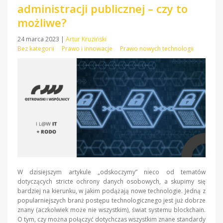
administracji publicznej – czy to
możliwe?
24 marca 2023
|
Artur Kruziński
Bez kategorii
Prawo i innowacje
Prawo nowych technologii
W dzisiejszym artykule „odskoczymy” nieco od tematów
dotyczących stricte ochrony danych osobowych, a skupimy się
bardziej na kierunku, w jakim podążają nowe technologie. Jedną z
popularniejszych branż postępu technologicznego jest już dobrze
znany (aczkolwiek może nie wszystkim), świat systemu blockchain.
O tym, czy można połączyć dotychczas wszystkim znane standardy