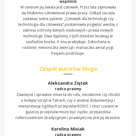
wspólnik
W centrum jej świata jest człowiek. Przez lata zajmowała
się bliskiemu człowiekowi prawu pracy. Odkąd zaczęła
zadawać sobie pytanie: „Człowiek dla technologii czy
technologia dla człowieka” postanowiła pogłębić wiedzę z
zakresu ochrony danych osobowych i prawa nowych
technologii. Dwa dyplomy z tych dziedzin leżakują w
szufladzie biurka. A ona praktykuje. Zakochana w
rodzinie, miłośniczka zwierząt i maniaczka aerial yogi.
Pasjami podróżuje.
Zespół autorów bloga
Aleksandra Ziętek
radca prawny
Zawzięcie i sprawnie zmierza do celu, niezależnie czy chodzi
o kolejny szczyt w Tatrach, czy o analizę dokumentacji i
interpretację ogólnych przepisów RODO. I choć czasem w
gąszczu przepisów może być ciężko, przejażdżka
rollercoasterem (tradycyjnym i prawnym) nie jest jej straszna.
Karolina Misiak
radca prawny