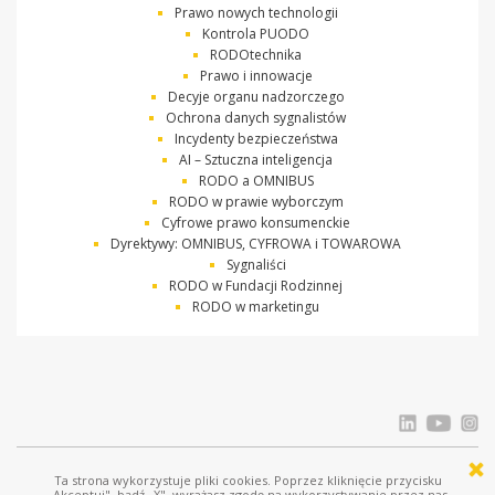
Prawo nowych technologii
Kontrola PUODO
RODOtechnika
Prawo i innowacje
Decyje organu nadzorczego
Ochrona danych sygnalistów
Incydenty bezpieczeństwa
AI – Sztuczna inteligencja
RODO a OMNIBUS
RODO w prawie wyborczym
Cyfrowe prawo konsumenckie
Dyrektywy: OMNIBUS, CYFROWA i TOWAROWA
Sygnaliści
RODO w Fundacji Rodzinnej
RODO w marketingu
Ta strona wykorzystuje pliki cookies. Poprzez kliknięcie przycisku
© Ostrowski i Wspólnicy |
www.ostrowski.legal
| Wszystkie prawa zastrzeżone
„Akceptuj", bądź „X", wyrażasz zgodę na wykorzystywanie przez nas