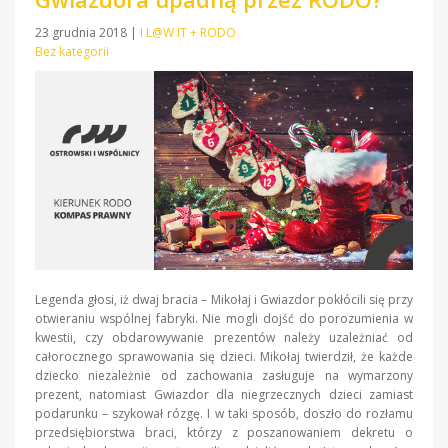
23 grudnia 2018
|
I L@W IT + RODO
Bez kategorii
Legenda głosi, iż dwaj bracia – Mikołaj i Gwiazdor pokłócili się przy
otwieraniu wspólnej fabryki. Nie mogli dojść do porozumienia w
kwestii, czy obdarowywanie prezentów należy uzależniać od
całorocznego sprawowania się dzieci. Mikołaj twierdził, że każde
dziecko niezależnie od zachowania zasługuje na wymarzony
prezent, natomiast Gwiazdor dla niegrzecznych dzieci zamiast
podarunku – szykował rózgę. I w taki sposób, doszło do rozłamu
przedsiębiorstwa braci, którzy z poszanowaniem dekretu o