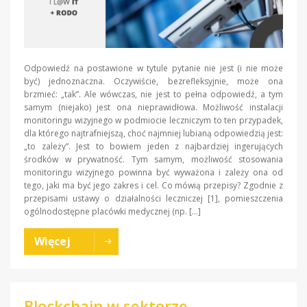
Odpowiedź na postawione w tytule pytanie nie jest (i nie może
być) jednoznaczna. Oczywiście, bezrefleksyjnie, może ona
brzmieć: „tak”. Ale wówczas, nie jest to pełna odpowiedź, a tym
samym (niejako) jest ona nieprawidłowa. Możliwość instalacji
monitoringu wizyjnego w podmiocie leczniczym to ten przypadek,
dla którego najtrafniejszą, choć najmniej lubianą odpowiedzią jest:
„to zależy”. Jest to bowiem jeden z najbardziej ingerujących
środków w prywatność. Tym samym, możliwość stosowania
monitoringu wizyjnego powinna być wyważona i zależy ona od
tego, jaki ma być jego zakres i cel. Co mówią przepisy? Zgodnie z
przepisami ustawy o działalności leczniczej [1], pomieszczenia
ogólnodostępne placówki medycznej (np. […]
Więcej
Blockchain w sektorze