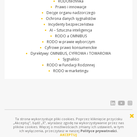
RODOtechnika
Prawo i innowacje
Decyje organu nadzorczego
Ochrona danych sygnalistów
Incydenty bezpieczeństwa
AI – Sztuczna inteligencja
RODO a OMNIBUS
RODO w prawie wyborczym
Cyfrowe prawo konsumenckie
Dyrektywy: OMNIBUS, CYFROWA i TOWAROWA
Sygnaliści
RODO w Fundacji Rodzinnej
RODO w marketingu
Ta strona wykorzystuje pliki cookies. Poprzez kliknięcie przycisku
© Ostrowski i Wspólnicy |
www.ostrowski.legal
| Wszystkie prawa zastrzeżone
„Akceptuj", bądź „X", wyrażasz zgodę na wykorzystywanie przez nas
plików cookies. Więcej o możliwościach zmiany ich ustawień, w tym
Licznik odwiedziń: 686932
ich wyłączenia, przeczytasz w naszej
Polityce prywatności.
AKCEPTUJ