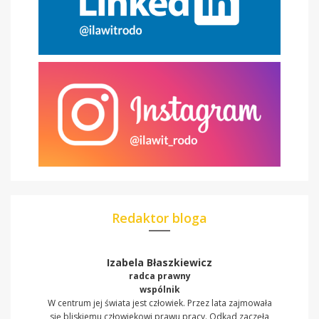
Redaktor bloga
Izabela Błaszkiewicz
radca prawny
wspólnik
W centrum jej świata jest człowiek. Przez lata zajmowała
się bliskiemu człowiekowi prawu pracy. Odkąd zaczęła