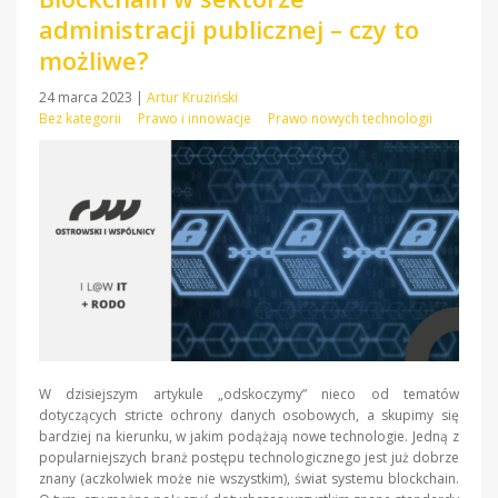
administracji publicznej – czy to
możliwe?
24 marca 2023
|
Artur Kruziński
Bez kategorii
Prawo i innowacje
Prawo nowych technologii
W dzisiejszym artykule „odskoczymy” nieco od tematów
dotyczących stricte ochrony danych osobowych, a skupimy się
bardziej na kierunku, w jakim podążają nowe technologie. Jedną z
popularniejszych branż postępu technologicznego jest już dobrze
znany (aczkolwiek może nie wszystkim), świat systemu blockchain.