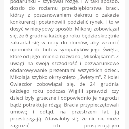
podarunku – szykował rózgę. I w taki sposób,
doszło do rozłamu przedsiębiorstwa braci,
którzy z poszanowaniem dekretu o zakazie
konkurencji postanowili podzielić rynek. I to w
dosyć w nietypowy sposób. Mikołaj zobowiązał
się, że 6 grudnia każdego roku będzie skrzętnie
zakradał się w nocy do domów, aby wrzucić
upominki do butów sympatyków jego święta,
które od jego imienia nazwano „Mikołajkami”. Z
uwagi na swoją szczodrość i bezwarunkowe
obdarowywanie prezentami wszystkich dzieci,
Mikołaja szybko okrzyknięto „Świętym”. Z kolei
Gwiazdor zobowiązał się, że 24 grudnia
każdego roku podczas Wigilii sprawdzi, czy
dzieci były grzeczne i odpowiednio je nagrodzi
bądź potraktuje rózgą. Bracia przypieczętowali
umowę i odtąd, na przestrzeni lat, ją
przestrzegają. Zdawałoby się, że nic nie może
zagrozić ich prosperującym