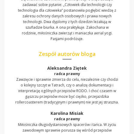
zadawać sobie pytanie: „Człowiek dla technologii czy
technologia dla człowieka” postanowiła pogłębić wiedzę z
zakresu ochrony danych osobowych i prawa nowych
technologii. Dwa dyplomy z tych dziedzin leżakują w
szufladzie biurka. A ona praktykuje. Zakochana w
rodzinie, miłośniczka zwierząt i maniaczka aerial yogi.
Pasjami podróżuje.
Zespół autorów bloga
Aleksandra Ziętek
radca prawny
Zawzięcie i sprawnie zmierza do celu, niezależnie czy chodzi
o kolejny szczyt w Tatrach, czy o analizę dokumentacji i
interpretację ogólnych przepisów RODO. I choć czasem w
gąszczu przepisów może być ciężko, przejażdżka
rollercoasterem (tradycyjnym i prawnym) nie jest jej straszna.
Karolina Misiak
radca prawny
Miłośniczka długodystansowych spacerów i tańca. W życiu
zawodowym sprawnie porusza się wśród przepisów