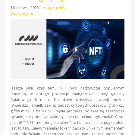
16 czerwca 2023
|
Artur Kruziński
Bez kategorii
Jeszcze jakiś czas temu NFT było nadzwyczaj popularnym
tematem, w którego promocję zaangażowane były gwiazdy
światowego formatu. Na dzień dzisiejszy (raczej) można
stwierdzić, iż wielki szał sprzedaży cyfrowych obrazków, grafik czy
gifów minął, a bańka NFT pękła. Jednakże, pojawia się zasadnicze
pytanie, czy potencjał wykorzystania tej technologii zmalał? Czym
jest NFT? NFT („non-fungible token”), w tłumaczeniu na język polski,
jest to tzw. „niewymienialny token” będący unikalnym elementem
kodu blockchain, charakteryzujący się tym, że nie można go