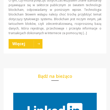
O tym, czy można połączyć dotychczas wszystkim znane standardy
pojawiające się w sektorze publicznym ze światem technologii
blockchain, odpowiadamy w poniższym wpisie. Technologia
blockchain Słowem wstępu należy choć trochę przybliżyć temat
dotyczący tytułowego systemu. Blockchain jest niczym innym, jak
łańcuchem bloków, czyli zdecentralizowaną, rozproszoną bazą
danych, która rejestruje, przechowuje i przesyła informacje o
transakcjach dokonanych w Internecie za pomocą tej […]
Więcej
Bądź na bieżąco