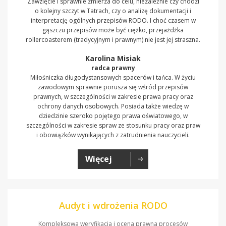
Zawzięcie i sprawnie zmierza do celu, niezależnie czy chodzi
o kolejny szczyt w Tatrach, czy o analizę dokumentacji i
interpretację ogólnych przepisów RODO. I choć czasem w
gąszczu przepisów może być ciężko, przejażdżka
rollercoasterem (tradycyjnym i prawnym) nie jest jej straszna.
Karolina Misiak
radca prawny
Miłośniczka długodystansowych spacerów i tańca. W życiu
zawodowym sprawnie porusza się wśród przepisów
prawnych, w szczególności w zakresie prawa pracy oraz
ochrony danych osobowych. Posiada także wiedzę w
dziedzinie szeroko pojętego prawa oświatowego, w
szczególności w zakresie spraw ze stosunku pracy oraz praw
i obowiązków wynikających z zatrudnienia nauczycieli.
Więcej
Audyt i wdrożenia RODO
Kompleksowa weryfikacja i ocena prawna procesów