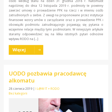
osób według stanu na dzień 31 grudnia 2018 r. Natomiast
najpóźniej do dnia 12 listopada 2019 r. podmioty te powinny
zawrzeć umowy o prowadzenie PPK na rzecz i w imieniu osób
zatrudnionych u siebie. Z uwagi na proponowane przez instytucje
finansowe wzory umów o zarządzanie oraz o prowadzenie PPK i
obowiązki podmiotu zatrudniającego pojawiają się pytania o
wzajemne relacje między tymi podmiotami. W niniejszym artykule
staramy odpowiedzieć się na klika istotnych pytań odnośnie
wpływu RODO na […]
Więcej
UODO pozbawia pracodawcę
alkomatu
28 czerwca 2019
|
I L@W IT + RODO
Bez kategorii