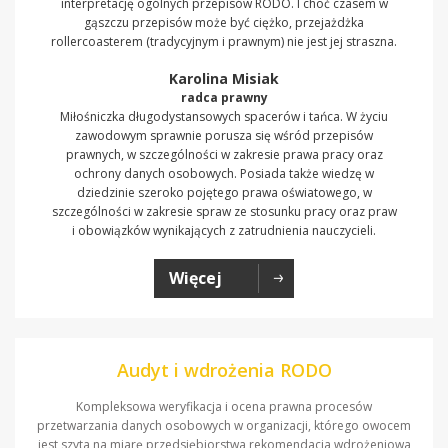
interpretację ogólnych przepisów RODO. I choć czasem w
gąszczu przepisów może być ciężko, przejażdżka
rollercoasterem (tradycyjnym i prawnym) nie jest jej straszna.
Karolina Misiak
radca prawny
Miłośniczka długodystansowych spacerów i tańca. W życiu
zawodowym sprawnie porusza się wśród przepisów
prawnych, w szczególności w zakresie prawa pracy oraz
ochrony danych osobowych. Posiada także wiedzę w
dziedzinie szeroko pojętego prawa oświatowego, w
szczególności w zakresie spraw ze stosunku pracy oraz praw
i obowiązków wynikających z zatrudnienia nauczycieli.
Więcej
Audyt i wdrożenia RODO
Kompleksowa weryfikacja i ocena prawna procesów
przetwarzania danych osobowych w organizacji, którego owocem
jest szyta na miarę przedsiębiorstwa rekomendacja wdrożeniowa