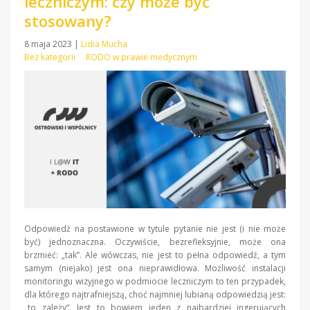
leczniczym: czy może być
stosowany?
8 maja 2023
|
Lidia Mucha
Bez kategorii
RODO w prawie medycznym
Odpowiedź na postawione w tytule pytanie nie jest (i nie może
być) jednoznaczna. Oczywiście, bezrefleksyjnie, może ona
brzmieć: „tak”. Ale wówczas, nie jest to pełna odpowiedź, a tym
samym (niejako) jest ona nieprawidłowa. Możliwość instalacji
monitoringu wizyjnego w podmiocie leczniczym to ten przypadek,
dla którego najtrafniejszą, choć najmniej lubianą odpowiedzią jest:
„to zależy”. Jest to bowiem jeden z najbardziej ingerujących