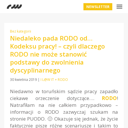
NEWSLETTER
Bez kategorii
Niedaleko pada RODO od…
Kodeksu pracy! – czyli dlaczego
RODO nie może stanowić
podstawy do zwolnienia
dyscyplinarnego
30 kwietnia 2019
|
I L@W IT + RODO
Niedawno w toruńskim sądzie pracy zapadło
ciekawe orzeczenie dotyczące….
RODO
!
Natrafiłam na nie całkiem przypadkowo –
informacji o RODO zazwyczaj szukam na
stronie PUODO. 🙂 Okazuje się jednak, że życie
faktycznie pisze różne scenariusze i takim to