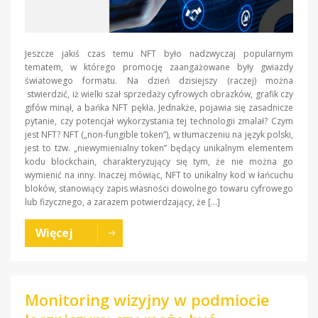
Jeszcze jakiś czas temu NFT było nadzwyczaj popularnym
tematem, w którego promocję zaangażowane były gwiazdy
światowego formatu. Na dzień dzisiejszy (raczej) można
stwierdzić, iż wielki szał sprzedaży cyfrowych obrazków, grafik czy
gifów minął, a bańka NFT pękła. Jednakże, pojawia się zasadnicze
pytanie, czy potencjał wykorzystania tej technologii zmalał? Czym
jest NFT? NFT („non-fungible token”), w tłumaczeniu na język polski,
jest to tzw. „niewymienialny token” będący unikalnym elementem
kodu blockchain, charakteryzujący się tym, że nie można go
wymienić na inny. Inaczej mówiąc, NFT to unikalny kod w łańcuchu
bloków, stanowiący zapis własności dowolnego towaru cyfrowego
lub fizycznego, a zarazem potwierdzający, że […]
Więcej
Monitoring wizyjny w podmiocie