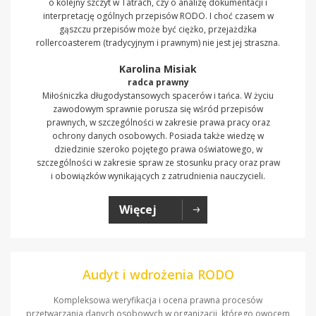
o kolejny szczyt w Tatrach, czy o analizę dokumentacji i
interpretację ogólnych przepisów RODO. I choć czasem w
gąszczu przepisów może być ciężko, przejażdżka
rollercoasterem (tradycyjnym i prawnym) nie jest jej straszna.
Karolina Misiak
radca prawny
Miłośniczka długodystansowych spacerów i tańca. W życiu
zawodowym sprawnie porusza się wśród przepisów
prawnych, w szczególności w zakresie prawa pracy oraz
ochrony danych osobowych. Posiada także wiedzę w
dziedzinie szeroko pojętego prawa oświatowego, w
szczególności w zakresie spraw ze stosunku pracy oraz praw
i obowiązków wynikających z zatrudnienia nauczycieli.
Więcej
Audyt i wdrożenia RODO
Kompleksowa weryfikacja i ocena prawna procesów
przetwarzania danych osobowych w organizacji, którego owocem