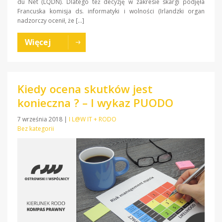
du Net (LQDN). Dlatego też decyzję w zakresie skargi podjęła
Francuska komisja ds. informatyki i wolności (Irlandzki organ
nadzorczy ocenił, że […]
Więcej
Kiedy ocena skutków jest
konieczna ? – I wykaz PUODO
7 września 2018
|
I L@W IT + RODO
Bez kategorii