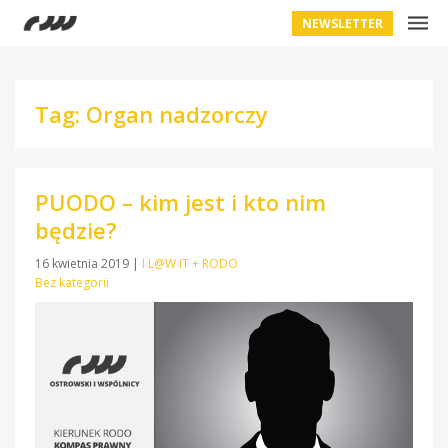
NEWSLETTER
Tag: Organ nadzorczy
PUODO – kim jest i kto nim
będzie?
16 kwietnia 2019
|
I L@W IT + RODO
Bez kategorii