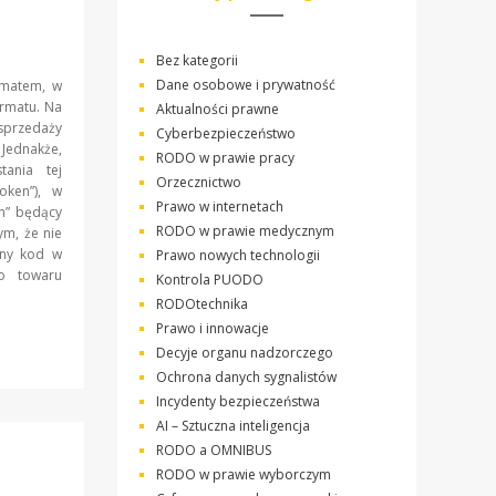
Bez kategorii
Dane osobowe i prywatność
ematem, w
rmatu. Na
Aktualności prawne
 sprzedaży
Cyberbezpieczeństwo
 Jednakże,
RODO w prawie pracy
tania tej
Orzecznictwo
oken”), w
Prawo w internetach
en” będący
RODO w prawie medycznym
ym, że nie
lny kod w
Prawo nowych technologii
go towaru
Kontrola PUODO
RODOtechnika
Prawo i innowacje
Decyje organu nadzorczego
Ochrona danych sygnalistów
Incydenty bezpieczeństwa
AI – Sztuczna inteligencja
RODO a OMNIBUS
RODO w prawie wyborczym