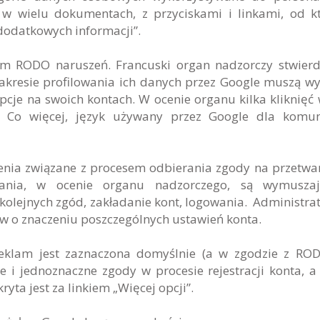
w wielu dokumentach, z przyciskami i linkami, od k
dodatkowych informacji”.
m RODO naruszeń. Francuski organ nadzorczy stwierdz
zakresie profilowania ich danych przez Google muszą w
cje na swoich kontach. W ocenie organu kilka kliknięć
i. Co więcej, język używany przez Google dla komun
enia związane z procesem odbierania zgody na przetwa
zania, w ocenie organu nadzorczego, są wymuszaj
olejnych zgód, zakładanie kont, logowania. Administrat
w o znaczeniu poszczególnych ustawień konta.
eklam jest zaznaczona domyślnie (a w zgodzie z RO
e i jednoznaczne zgody w procesie rejestracji konta, a
yta jest za linkiem „Więcej opcji”.