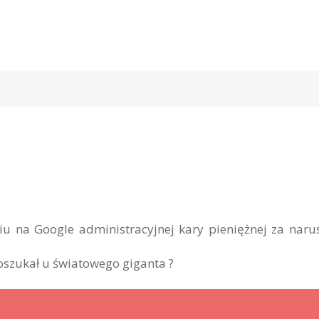
iu na Google administracyjnej kary pieniężnej za naru
oszukał u światowego giganta ?