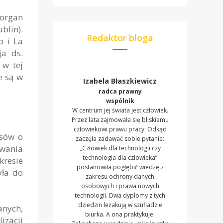
 organ
blin).
Redaktor bloga
b i La
ja ds.
 w tej
e są w
Izabela Błaszkiewicz
radca prawny
wspólnik
W centrum jej świata jest człowiek.
Przez lata zajmowała się bliskiemu
człowiekowi prawu pracy. Odkąd
isów o
zaczęła zadawać sobie pytanie:
owania
„Człowiek dla technologii czy
technologia dla człowieka”
resie
postanowiła pogłębić wiedzę z
yła do
zakresu ochrony danych
osobowych i prawa nowych
technologii. Dwa dyplomy z tych
dziedzin leżakują w szufladzie
anych,
biurka. A ona praktykuje.
izacji