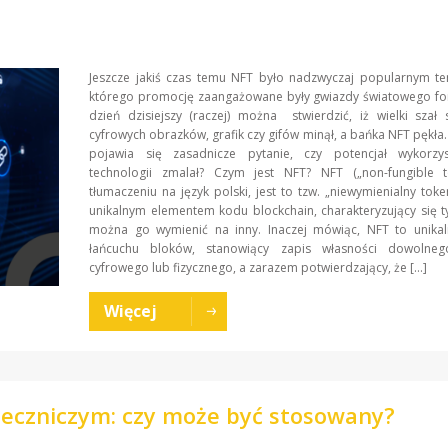
Jeszcze jakiś czas temu NFT było nadzwyczaj popularnym t
którego promocję zaangażowane były gwiazdy światowego fo
dzień dzisiejszy (raczej) można stwierdzić, iż wielki szał
cyfrowych obrazków, grafik czy gifów minął, a bańka NFT pękła.
pojawia się zasadnicze pytanie, czy potencjał wykorzys
technologii zmalał? Czym jest NFT? NFT („non-fungible t
tłumaczeniu na język polski, jest to tzw. „niewymienialny tok
unikalnym elementem kodu blockchain, charakteryzujący się t
można go wymienić na inny. Inaczej mówiąc, NFT to unika
łańcuchu bloków, stanowiący zapis własności dowolne
cyfrowego lub fizycznego, a zarazem potwierdzający, że […]
Więcej
leczniczym: czy może być stosowany?