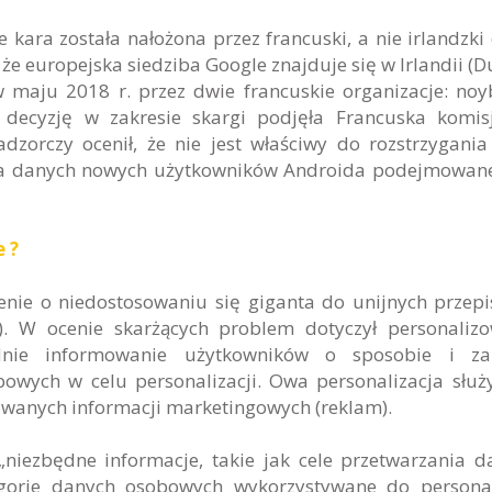
e kara została nałożona przez francuski, a nie irlandzki
europejska siedziba Google znajduje się w Irlandii (Du
w maju 2018 r. przez dwie francuskie organizacje: noy
decyzję w zakresie skargi podjęła Francuska komis
adzorczy ocenił, że nie jest właściwy do rozstrzygania
nia danych nowych użytkowników Androida podejmowan
 ?
enie o niedostosowaniu się giganta do unijnych przep
. W ocenie skarżących problem dotyczył personaliz
dnie informowanie użytkowników o sposobie i zak
owych w celu personalizacji. Owa personalizacja służ
wanych informacji marketingowych (reklam).
„niezbędne informacje, takie jak cele przetwarzania d
gorie danych osobowych wykorzystywane do personal