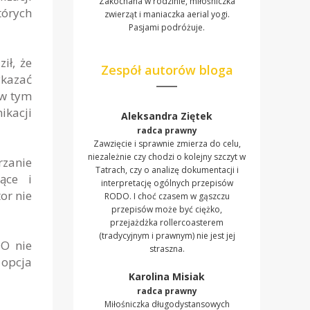
Zakochana w rodzinie, miłośniczka
tórych
zwierząt i maniaczka aerial yogi.
Pasjami podróżuje.
ił, że
Zespół autorów bloga
ykazać
 w tym
ikacji
Aleksandra Ziętek
radca prawny
Zawzięcie i sprawnie zmierza do celu,
niezależnie czy chodzi o kolejny szczyt w
rzanie
Tatrach, czy o analizę dokumentacji i
ące i
interpretację ogólnych przepisów
or nie
RODO. I choć czasem w gąszczu
przepisów może być ciężko,
przejażdżka rollercoasterem
(tradycyjnym i prawnym) nie jest jej
DO nie
straszna.
 opcja
Karolina Misiak
radca prawny
Miłośniczka długodystansowych