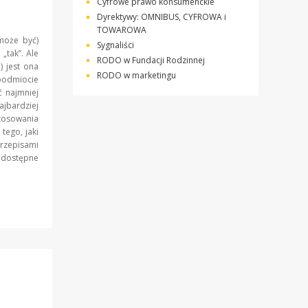
Cyfrowe prawo konsumenckie
Dyrektywy: OMNIBUS, CYFROWA i
TOWAROWA
może być)
Sygnaliści
„tak”. Ale
RODO w Fundacji Rodzinnej
) jest ona
RODO w marketingu
 podmiocie
ć najmniej
ajbardziej
tosowania
tego, jaki
rzepisami
odostępne