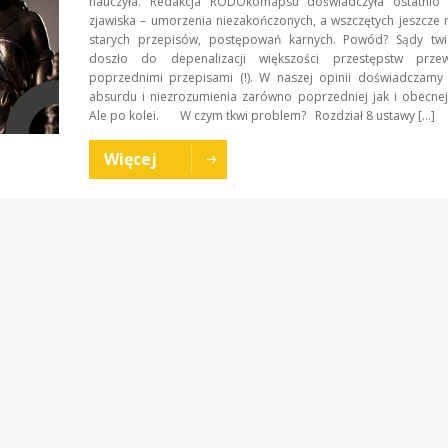
nauczyła. Redakcja RODOkomapsu doświadczyła ostatnio
zjawiska – umorzenia niezakończonych, a wszczętych jeszcze 
starych przepisów, postępowań karnych. Powód? Sądy twi
doszło do depenalizacji większości przestępstw przew
poprzednimi przepisami (!). W naszej opinii doświadczamy 
absurdu i niezrozumienia zarówno poprzedniej jak i obecnej 
Ale po kolei. W czym tkwi problem? Rozdział 8 ustawy […]
Więcej