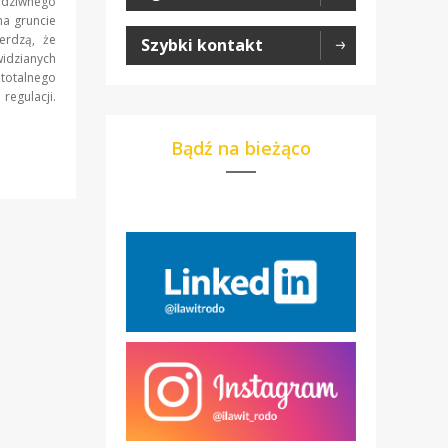
 dziwnego
na gruncie
erdzą, że
Szybki kontakt
idzianych
totalnego
regulacji.
Bądź na bieżąco