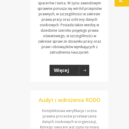
spacerów i tańca. W życiu zawodowym
sprawnie porusza się wśród przepisów
prawnych, w szczególności w zakresie
prawa pracy oraz ochrony danych
osobowych. Posiada także wiedzę w
dziedzinie szeroko pojętego prawa
oświatowego, w szczególności w
zakresie spraw ze stosunku pracy oraz
praw i obowiązków wynikających z
zatrudnienia nauczycieli.
Więcej
Audyt i wdrożenia RODO
Kompleksowa weryfikacja i ocena
prawna procesów przetwarzania
danych osobowych w organizacji,
którego owocem jest szyta na miarę