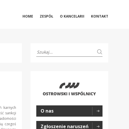
HOME
ZESPÓŁ
O KANCELARII
KONTAKT
 karnych
O nas
ść sankcji
iadomości
ią czegoś
Zgłoszenie naruszeń