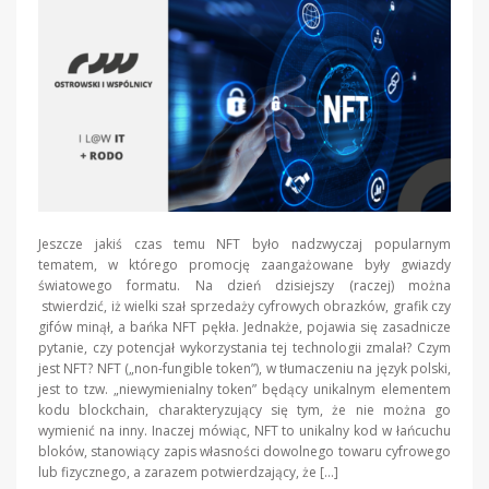
Jeszcze jakiś czas temu NFT było nadzwyczaj popularnym
tematem, w którego promocję zaangażowane były gwiazdy
światowego formatu. Na dzień dzisiejszy (raczej) można
stwierdzić, iż wielki szał sprzedaży cyfrowych obrazków, grafik czy
gifów minął, a bańka NFT pękła. Jednakże, pojawia się zasadnicze
pytanie, czy potencjał wykorzystania tej technologii zmalał? Czym
jest NFT? NFT („non-fungible token”), w tłumaczeniu na język polski,
jest to tzw. „niewymienialny token” będący unikalnym elementem
kodu blockchain, charakteryzujący się tym, że nie można go
wymienić na inny. Inaczej mówiąc, NFT to unikalny kod w łańcuchu
bloków, stanowiący zapis własności dowolnego towaru cyfrowego
lub fizycznego, a zarazem potwierdzający, że […]