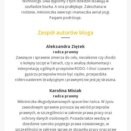
technologii. Dwa dyplomy z tych dziedzin leżakują w
szufladzie biurka. A ona praktykuje. Zakochana w
rodzinie, miłośniczka zwierząt i maniaczka aerial yogi.
Pasjami podróżuje.
Zespół autorów bloga
Aleksandra Ziętek
radca prawny
Zawzięcie i sprawnie zmierza do celu, niezależnie czy chodzi
o kolejny szczyt w Tatrach, czy o analizę dokumentacji i
interpretację ogólnych przepisów RODO. I choć czasem w
gąszczu przepisów może być ciężko, przejażdżka
rollercoasterem (tradycyjnym i prawnym) nie jest jej straszna.
Karolina Misiak
radca prawny
Miłośniczka długodystansowych spacerów i tańca. W życiu
zawodowym sprawnie porusza się wśród przepisów
prawnych, w szczególności w zakresie prawa pracy oraz
ochrony danych osobowych. Posiada także wiedzę w
dziedzinie szeroko pojętego prawa oświatowego, w
szczególności w zakresie spraw ze stosunku pracy oraz praw