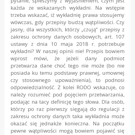
pytanie, spieszymy z wyjaśnieniem, czym jest
każda ze wskazanych wykładni. Na wstępie
trzeba wskazać, iż wykładnię prawa stosujemy
wówczas, gdy przepisy budzą wątpliwości. Czy
jasny, dla wszystkich, którzy „czują” przepisy z
zakresu ochrony danych osobowych, art. 107
ustawy z dnia 10 maja 2018 r. potrzebuje
wykładni? W naszej opinii nie! Przepis bowiem
wprost mówi, że jeżeli dany podmiot
przetwarza dane choć tego nie może (bo nie
posiada ku temu podstawy prawnej, umownej
czy stosownego upoważnienia), to podnosi
odpowiedzialność. Z kolei RODO wskazuje, co
należy rozumieć pod pojęciem przetwarzania,
podając na tacy definicję tego słowa. Dla osób,
którzy po raz pierwszy sięgają do regulacji z
zakresu ochrony danych taka wykładnia może
okazać się jednakże konieczna. Na początku
pewne wątpliwości mogą bowiem pojawić się