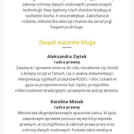
zakresu ochrony danych osobowych i prawa nowych
technologii. Dwa dyplomy z tych dziedzin leżakują w
szufladzie biurka. A ona praktykuje. Zakochana w
rodzinie, miłośniczka zwierząt i maniaczka aerial yogi.
Pasjami podróżuje.
Zespół autorów bloga
Aleksandra Ziętek
radca prawny
Zawzięcie i sprawnie zmierza do celu, niezależnie czy chodzi
o kolejny szczyt w Tatrach, czy o analizę dokumentacji i
interpretację ogólnych przepisów RODO. I choć czasem w
gąszczu przepisów może być ciężko, przejażdżka
rollercoasterem (tradycyjnym i prawnym) nie jest jej straszna.
Karolina Misiak
radca prawny
Miłośniczka długodystansowych spacerów i tańca. W życiu
zawodowym sprawnie porusza się wśród przepisów
prawnych, w szczególności w zakresie prawa pracy oraz
ochrony danych osobowych. Posiada także wiedzę w